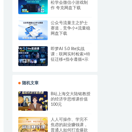
松学会微信小游戏制
作 夸克网盘下载
公众号流量主之护士
赛道，竞争小+流量稳
网盘下载
即梦AI 5.0 lite实战
课：联网实时检索+特
征迁移+指令遵循+示
例参考，精准控制AI
出图
随机文章
B站上海交大陆铭教授
的经济学思维课价值
100元
人人可操作、学完不
焦虑的副业赚钱课，
普通人如何打造爆款