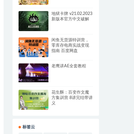
课程，实现副业收入
翻倍 视频课程
地狱卡牌 v21.02.2023
新版本官方中文破解
闲鱼无货源特训营，
零库存电商实战变现
指南 百度网盘
老鹰讲AE全套教程
花生酥：百变作文魔
方集训营 8讲完结带讲
义
标签云