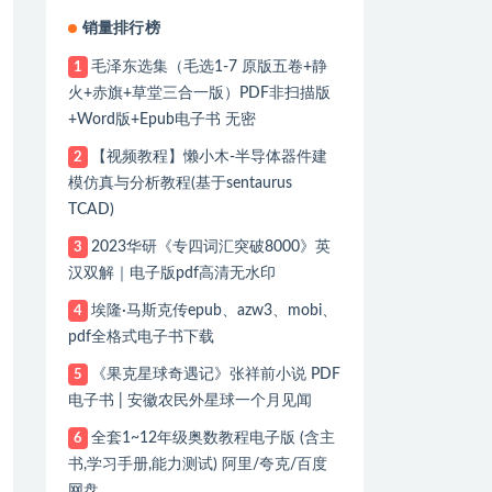
销量排行榜
毛泽东选集（毛选1-7 原版五卷+静
1
火+赤旗+草堂三合一版）PDF非扫描版
+Word版+Epub电子书 无密
【视频教程】懒小木-半导体器件建
2
模仿真与分析教程(基于sentaurus
TCAD)
2023华研《专四词汇突破8000》英
3
汉双解｜电子版pdf高清无水印
埃隆·马斯克传epub、azw3、mobi、
4
pdf全格式电子书下载
《果克星球奇遇记》张祥前小说 PDF
5
电子书 | 安徽农民外星球一个月见闻
全套1~12年级奥数教程电子版 (含主
6
书,学习手册,能力测试) 阿里/夸克/百度
网盘