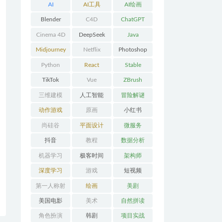
AI
AI工具
AI绘画
Blender
C4D
ChatGPT
Cinema 4D
DeepSeek
Java
Midjourney
Netflix
Photoshop
Python
React
Stable
Diffusion
TikTok
Vue
ZBrush
三维建模
人工智能
冒险解谜
AVG
动作游戏
原画
小红书
ACT
尚硅谷
平面设计
微服务
抖音
教程
数据分析
机器学习
极客时间
架构师
深度学习
游戏
短视频
第一人称射
绘画
美剧
击FPS
美国电影
美术
自然拼读
角色扮演
韩剧
项目实战