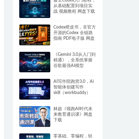
最全Codex入门教程，
从基础配置到项目实
战 视频教程 网盘下载
Codex橙皮书，非官方
开源的Codex 全链路
指南 PDF电子版 网盘
下载
《Gemini 3.0从入门到
精通》，全系统掌握
谷歌最强AI模型
AI写作陪跑营3.0，Ai
智能体创建写作
skill（workbuddy）
+人工手写模式 百度网
盘
林超《领跑AI时代未
来教育通识课》网盘
下载
零基础、零编程，轻