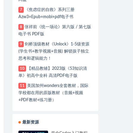
《焦虑症的自救》系列三册
7
Azw3+Epub+mobi+pdf电子书
张祥前《统一场论》第六版 / 第七版
8
电子书 PDF版
剑桥顶级教材《Unlock》1-5级资源
9
(学生书+教学视频+音频) 解锁孩子独立
思考和逻辑能力！
【精品教辅】2023版《53知识清
10
单》初高中全科 高清PDF电子版
美国加州wonders全套教材，国际
11
学校都在用的原版教材（音频+视频
+PDF教材+练习册）
最新资源