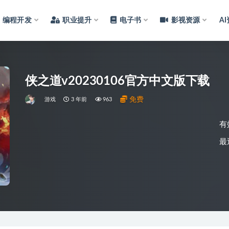
编程开发
职业提升
电子书
影视资源
A
侠之道v20230106官方中文版下载
免费
游戏
3 年前
963
有
最