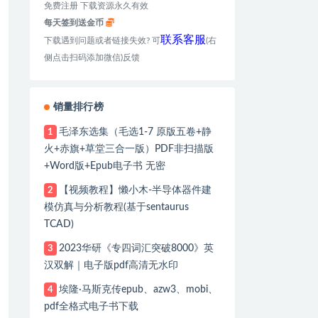
免费注册 下载资源永久有效
每天签到送金币
联系客服
下载遇到问题或者链接失效? 可
(右
侧点击扫码添加微信)反馈
销量排行榜
毛泽东选集（毛选1-7 原版五卷+静
1
火+赤旗+草堂三合一版）PDF非扫描版
+Word版+Epub电子书 无密
【视频教程】懒小木-半导体器件建
2
模仿真与分析教程(基于sentaurus
TCAD)
2023华研《专四词汇突破8000》英
3
汉双解｜电子版pdf高清无水印
埃隆·马斯克传epub、azw3、mobi、
4
pdf全格式电子书下载