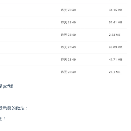
pdf版
最愚蠢的做法；
图！