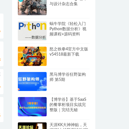
与设计杂志合集
蜗牛学院《轻松入门
Python数据分析》视
9
频课程+源码资料
怒之铁拳4官方中文版
v54518最新下载
8
班
黑马博学谷狂野架构
师 第5期
9
【博学谷】基于SaaS
的餐掌柜项目实战完
整版｜完结无秘
5
天涯KK大神神贴，天