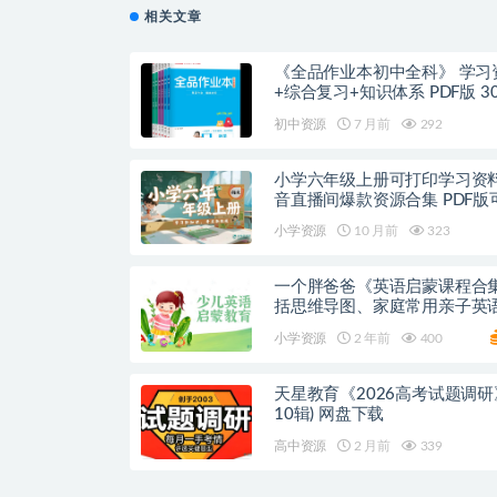
相关文章
《全品作业本初中全科》 学习
+综合复习+知识体系 PDF版 30G
克网盘
初中资源
7 月前
292
小学六年级上册可打印学习资
音直播间爆款资源合集 PDF版
百度/夸克网盘
小学资源
10 月前
323
一个胖爸爸《英语启蒙课程合
括思维导图、家庭常用亲子英
普英语等不同系列 网盘下载
小学资源
2 年前
400
天星教育《2026高考试题调研》 
10辑) 网盘下载
高中资源
2 月前
339