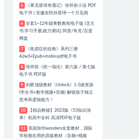
《果克星球奇遇记》张祥前小说 PDF
5
电子书 | 安徽农民外星球一个月见闻
全套1~12年级奥数教程电子版 (含主
6
书,学习手册,能力测试) 阿里/夸克/百度
网盘
《焦虑症的自救》系列三册
7
Azw3+Epub+mobi+pdf电子书
张祥前《统一场论》第六版 / 第七版
8
电子书 PDF版
剑桥顶级教材《Unlock》1-5级资源
9
(学生书+教学视频+音频) 解锁孩子独立
思考和逻辑能力！
【精品教辅】2023版《53知识清
10
单》初高中全科 高清PDF电子版
美国加州wonders全套教材，国际
11
学校都在用的原版教材（音频+视频