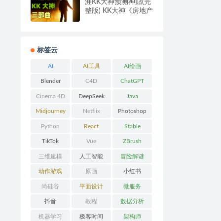
涯KK大神预测神贴(完
整版) KK大神《房地产
三部曲》
标签云
AI
AI工具
AI绘画
Blender
C4D
ChatGPT
Cinema 4D
DeepSeek
Java
Midjourney
Netflix
Photoshop
Python
React
Stable
Diffusion
TikTok
Vue
ZBrush
三维建模
人工智能
冒险解谜
AVG
动作游戏
原画
小红书
ACT
尚硅谷
平面设计
微服务
抖音
教程
数据分析
机器学习
极客时间
架构师