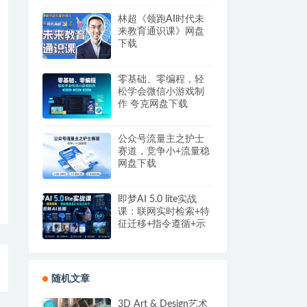
盘
林超《领跑AI时代未
来教育通识课》网盘
下载
零基础、零编程，轻
松学会微信小游戏制
作 夸克网盘下载
公众号流量主之护士
赛道，竞争小+流量稳
网盘下载
即梦AI 5.0 lite实战
课：联网实时检索+特
征迁移+指令遵循+示
例参考，精准控制AI
出图
随机文章
3D Art & Design艺术