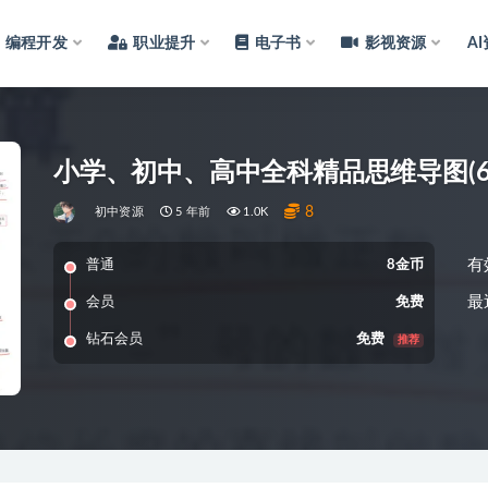
编程开发
职业提升
电子书
影视资源
A
小学、初中、高中全科精品思维导图(621
8
初中资源
5 年前
1.0K
有
普通
8金币
最
会员
免费
钻石会员
免费
推荐