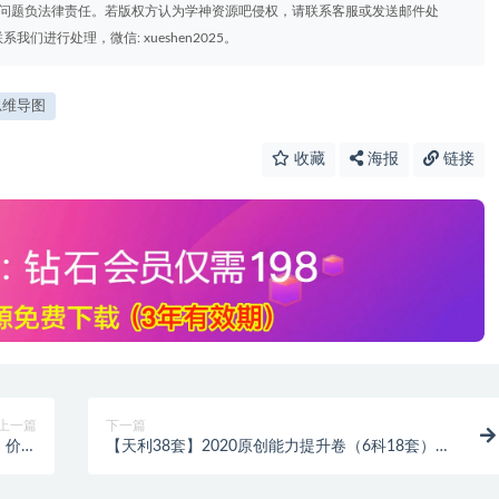
权问题负法律责任。若版权方认为学神资源吧侵权，请联系客服或发送邮件处
进行处理，微信: xueshen2025。
思维导图
收藏
海报
链接
上一篇
下一篇
 价值
【天利38套】2020原创能力提升卷（6科18套）高
网盘下载
清试题+答案齐全