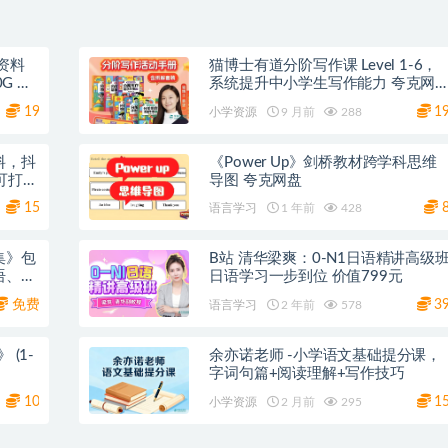
资料
猫博士有道分阶写作课 Level 1-6，
 夸
系统提升中小学生写作能力 夸克网
盘
19
1
小学资源
9 月前
288
料，抖
《Power Up》剑桥教材跨学科思维
可打印
导图 夸克网盘
15
语言学习
1 年前
428
集》包
B站 清华梁爽：0-N1日语精讲高级
语、科
日语学习一步到位 价值799元
免费
3
语言学习
2 年前
578
(1-
余亦诺老师 -小学语文基础提分课，
字词句篇+阅读理解+写作技巧
10
1
小学资源
2 月前
295