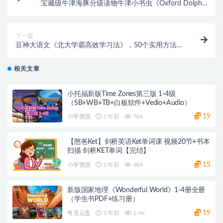
宝藏级牛津海豚分级读物牛津小书虫《Oxford Dolphin
Readers》5级
下一篇
豆神大语文《北大学霸高效学习法》，50个实用方法培
养自主学习力！
相关文章
小托福新版Time Zones第三版 1-4级
（SB+WB+TB+白板软件+Vedio+Audio）
19
小学资源
2 年前
766
【憨爸Ket】剑桥英语Ket单词课 视频20节+书本
扫描 剑桥KET单词【完结】
15
小学资源
2 年前
484
新版国家地理《Wonderful World》1-4册全册
（学生书PDF+练习册）
19
夸克云盘
3 年前
1.4K