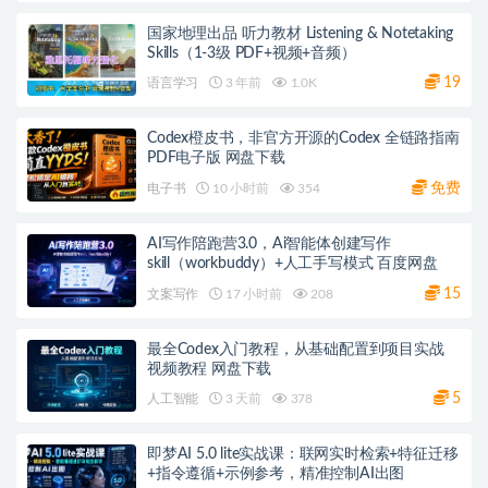
国家地理出品 听力教材 Listening & Notetaking
Skills（1-3级 PDF+视频+音频）
19
语言学习
3 年前
1.0K
Codex橙皮书，非官方开源的Codex 全链路指南
PDF电子版 网盘下载
免费
电子书
10 小时前
354
AI写作陪跑营3.0，Ai智能体创建写作
skill（workbuddy）+人工手写模式 百度网盘
15
文案写作
17 小时前
208
最全Codex入门教程，从基础配置到项目实战
视频教程 网盘下载
5
人工智能
3 天前
378
即梦AI 5.0 lite实战课：联网实时检索+特征迁移
+指令遵循+示例参考，精准控制AI出图