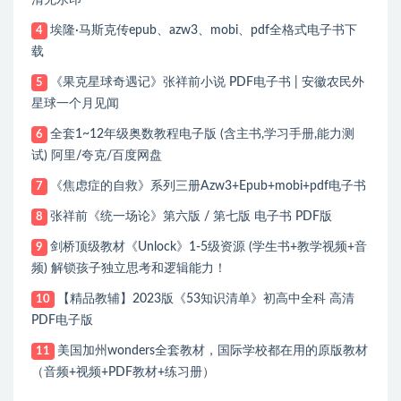
埃隆·马斯克传epub、azw3、mobi、pdf全格式电子书下
4
载
《果克星球奇遇记》张祥前小说 PDF电子书 | 安徽农民外
5
星球一个月见闻
全套1~12年级奥数教程电子版 (含主书,学习手册,能力测
6
试) 阿里/夸克/百度网盘
《焦虑症的自救》系列三册Azw3+Epub+mobi+pdf电子书
7
张祥前《统一场论》第六版 / 第七版 电子书 PDF版
8
剑桥顶级教材《Unlock》1-5级资源 (学生书+教学视频+音
9
频) 解锁孩子独立思考和逻辑能力！
【精品教辅】2023版《53知识清单》初高中全科 高清
10
PDF电子版
美国加州wonders全套教材，国际学校都在用的原版教材
11
（音频+视频+PDF教材+练习册）