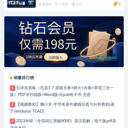
8
艺术设计
2 周前
244
销量排行榜
毛泽东选集（毛选1-7 原版五卷+静火+赤旗+草堂三合一
1
版）PDF非扫描版+Word版+Epub电子书 无密
【视频教程】懒小木-半导体器件建模仿真与分析教程(基
2
于sentaurus TCAD)
2023华研《专四词汇突破8000》英汉双解｜电子版pdf高
3
清无水印