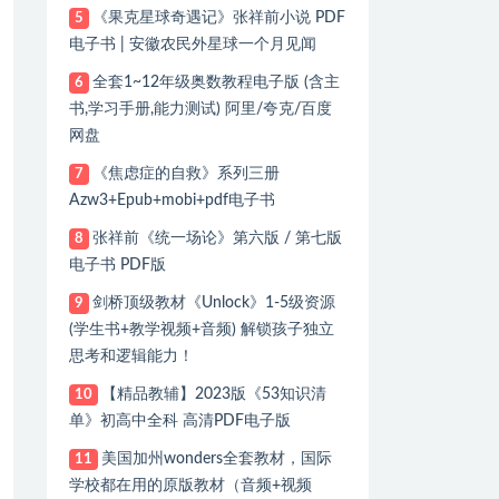
《果克星球奇遇记》张祥前小说 PDF
5
电子书 | 安徽农民外星球一个月见闻
全套1~12年级奥数教程电子版 (含主
6
书,学习手册,能力测试) 阿里/夸克/百度
网盘
《焦虑症的自救》系列三册
7
Azw3+Epub+mobi+pdf电子书
张祥前《统一场论》第六版 / 第七版
8
电子书 PDF版
剑桥顶级教材《Unlock》1-5级资源
9
(学生书+教学视频+音频) 解锁孩子独立
思考和逻辑能力！
【精品教辅】2023版《53知识清
10
单》初高中全科 高清PDF电子版
美国加州wonders全套教材，国际
11
学校都在用的原版教材（音频+视频