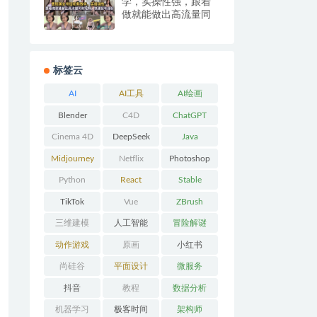
学，实操性强，跟着
做就能做出高流量同
款视频，快速起号涨
粉 免费下载
标签云
AI
AI工具
AI绘画
Blender
C4D
ChatGPT
Cinema 4D
DeepSeek
Java
Midjourney
Netflix
Photoshop
Python
React
Stable
Diffusion
TikTok
Vue
ZBrush
三维建模
人工智能
冒险解谜
AVG
动作游戏
原画
小红书
ACT
尚硅谷
平面设计
微服务
抖音
教程
数据分析
机器学习
极客时间
架构师