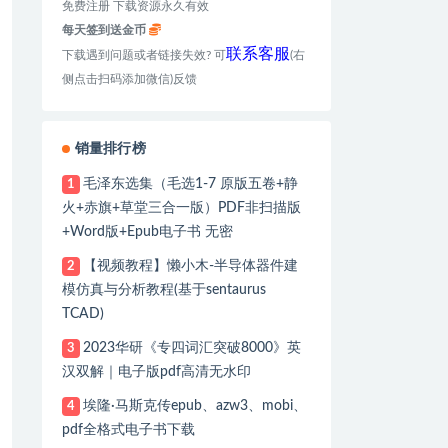
免费注册 下载资源永久有效
每天签到送金币
联系客服
下载遇到问题或者链接失效? 可
(右
侧点击扫码添加微信)反馈
销量排行榜
毛泽东选集（毛选1-7 原版五卷+静
1
火+赤旗+草堂三合一版）PDF非扫描版
+Word版+Epub电子书 无密
【视频教程】懒小木-半导体器件建
2
模仿真与分析教程(基于sentaurus
TCAD)
2023华研《专四词汇突破8000》英
3
汉双解｜电子版pdf高清无水印
埃隆·马斯克传epub、azw3、mobi、
4
pdf全格式电子书下载