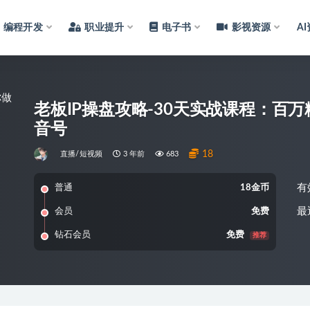
编程开发
职业提升
电子书
影视资源
A
老板IP操盘攻略-30天实战课程：百
音号
18
直播/短视频
3 年前
683
有
普通
18金币
最
会员
免费
钻石会员
免费
推荐