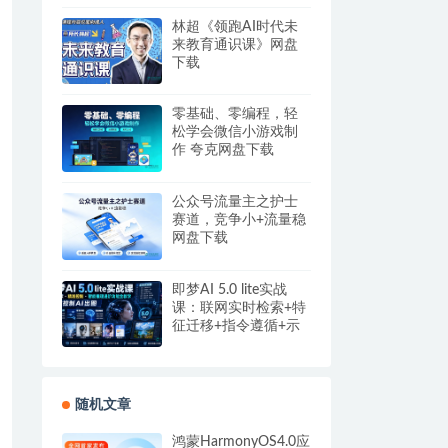
盘
林超《领跑AI时代未
来教育通识课》网盘
下载
零基础、零编程，轻
松学会微信小游戏制
作 夸克网盘下载
公众号流量主之护士
赛道，竞争小+流量稳
网盘下载
即梦AI 5.0 lite实战
课：联网实时检索+特
征迁移+指令遵循+示
例参考，精准控制AI
出图
随机文章
鸿蒙HarmonyOS4.0应