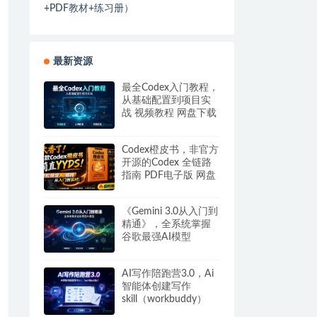
+PDF教材+练习册）
最新资源
最全Codex入门教程，
从基础配置到项目实
战 视频教程 网盘下载
Codex橙皮书，非官方
开源的Codex 全链路
指南 PDF电子版 网盘
下载
《Gemini 3.0从入门到
精通》，全系统掌握
谷歌最强AI模型
AI写作陪跑营3.0，Ai
智能体创建写作
skill（workbuddy）
+人工手写模式 百度网