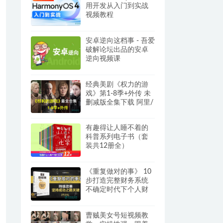
用开发从入门到实战
视频教程
安卓逆向这档事 - 吾爱
破解论坛出品的安卓
逆向视频课
经典美剧《权力的游
戏》第1-8季+外传 未
删减版全集下载 阿里/
夸克网盘资源
有趣得让人睡不着的
科普系列电子书（套
装共12册全）
Epub/Mobi/azw3电子
书
《重复做对的事》 10
步打造完整财务系统
不确定时代下个人财
富稳稳增值的新方法
Epub/Mobi/PDF电子
曹贼美女号短视频教
书