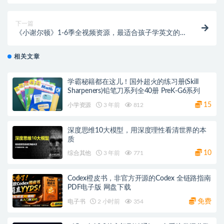
课
下一篇
《小谢尔顿》1-6季全视频资源，最适合孩子学英文的
美剧 (含中英剧本和MP3音频)
相关文章
学霸秘籍都在这儿！国外超火的练习册(Skill
Sharpeners)铅笔刀系列全40册 PreK-G6系列
15
小学资源
3 年前
812
深度思维10大模型，用深度理性看清世界的本
质
10
综合其他
3 年前
771
Codex橙皮书，非官方开源的Codex 全链路指南
PDF电子版 网盘下载
免费
电子书
2 小时前
354