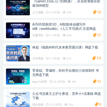
《Gemini 3.0从入门到精通》，全系统掌握谷歌
最强AI模型
10
人工智能
9 小时前
309
AI写作陪跑营3.0，Ai智能体创建写作
skill（workbuddy）+人工手写模式 百度网盘
15
文案写作
9 小时前
208
林超《领跑AI时代未来教育通识课》网盘下载
9.9
大学资源
9 小时前
374
零基础、零编程，轻松学会微信小游戏制作 夸
克网盘下载
15
App/小程序
10 小时前
349
公众号流量主之护士赛道，竞争小+流量稳 网盘
下载
8
综合其他
12 小时前
256