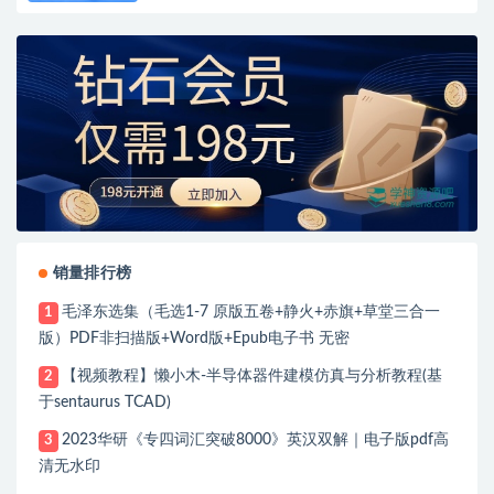
销量排行榜
毛泽东选集（毛选1-7 原版五卷+静火+赤旗+草堂三合一
1
版）PDF非扫描版+Word版+Epub电子书 无密
【视频教程】懒小木-半导体器件建模仿真与分析教程(基
2
于sentaurus TCAD)
2023华研《专四词汇突破8000》英汉双解｜电子版pdf高
3
清无水印