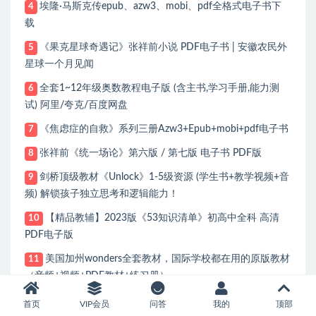
埃隆·马斯克传epub、azw3、mobi、pdf全格式电子书下
4
载
《果克星球奇遇记》张祥前小说 PDF电子书 | 安徽农民外
5
星球一个月见闻
全套1~12年级奥数教程电子版 (含主书,学习手册,能力测
6
试) 阿里/夸克/百度网盘
《焦虑症的自救》系列三册Azw3+Epub+mobi+pdf电子书
7
张祥前《统一场论》第六版 / 第七版 电子书 PDF版
8
剑桥顶级教材《Unlock》1-5级资源 (学生书+教学视频+音
9
频) 解锁孩子独立思考和逻辑能力！
【精品教辅】2023版《53知识清单》初高中全科 高清
10
PDF电子版
美国加州wonders全套教材，国际学校都在用的原版教材
11
（音频+视频+PDF教材+练习册）
首页
VIP会员
问答
我的
顶部