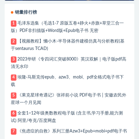
销量排行榜
毛泽东选集（毛选1-7 原版五卷+静火+赤旗+草堂三合一
1
版）PDF非扫描版+Word版+Epub电子书 无密
【视频教程】懒小木-半导体器件建模仿真与分析教程(基
2
于sentaurus TCAD)
2023华研《专四词汇突破8000》英汉双解｜电子版pdf高
3
清无水印
埃隆·马斯克传epub、azw3、mobi、pdf全格式电子书下
4
载
《果克星球奇遇记》张祥前小说 PDF电子书 | 安徽农民外
5
星球一个月见闻
全套1~12年级奥数教程电子版 (含主书,学习手册,能力测
6
试) 阿里/夸克/百度网盘
《焦虑症的自救》系列三册Azw3+Epub+mobi+pdf电子书
7