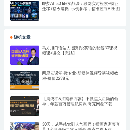
即梦AI 5.0 lite实战课：联网实时检索+特征
迁移+指令遵循+示例参考，精准控制AI出图
随机文章
马方旭口语达人-流利说英语的秘笈30课视
频课+讲义【完结】
网易云课堂-微专业-新媒体视频导演视频教
程-价值2298元
【周鸿祎&江南春力荐】不做焦头烂额的领
导，年薪百万管理私房课 夸克网盘下载
30天，从手残党到人气画师！插画家斋藤直
葵 1个月画好二次元插画 夸克网盘下载