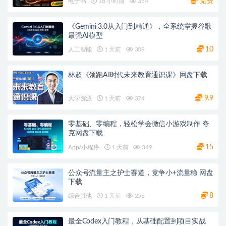
免费
电子书
18 小时前
354
《Gemini 3.0从入门到精通》，全系统掌握谷歌
最强AI模型
10
人工智能
1 天前
309
林超《领跑AI时代未来教育通识课》网盘下载
9.9
大学资源
1 天前
374
零基础、零编程，轻松学会微信小游戏制作 夸
克网盘下载
15
App/小程序
1 天前
349
公众号流量主之护士赛道，竞争小+流量稳 网盘
下载
8
综合其他
1 天前
256
最全Codex入门教程，从基础配置到项目实战