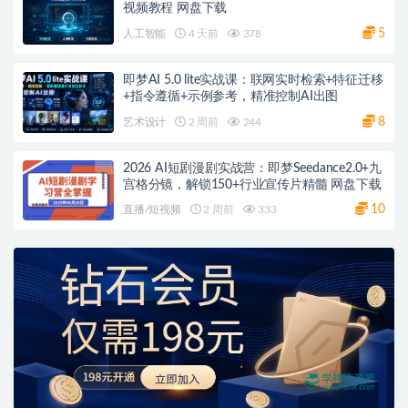
视频教程 网盘下载
5
人工智能
4 天前
378
即梦AI 5.0 lite实战课：联网实时检索+特征迁移
+指令遵循+示例参考，精准控制AI出图
8
艺术设计
2 周前
244
2026 AI短剧漫剧实战营：即梦Seedance2.0+九
宫格分镜，解锁150+行业宣传片精髓 网盘下载
10
直播/短视频
2 周前
333