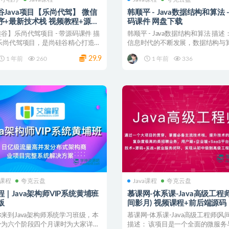
谷Java项目【乐尚代驾】 微信
韩顺平 - Java数据结构和算法 
最新技术栈 视频教程+源代
码课件 网盘下载
码+课件 夸克网盘
谷】乐尚代驾项目 - 带源码课件 描
韩顺平 - Java数据结构和算法 描述
 乐尚代驾项目，是尚硅谷精心打造的
信息时代的不断发展，数据结构与
微服务...
为计算机...
29.9
1 年前
260
1 年前
336
a课程
夸克云盘
Java课程
夸克云盘
程｜Java架构师VIP系统黄埔班
慕课网-体系课-Java高级工程师
版
间影月) 视频课程+前后端源码
下载
来到Java架构师系统学习班级，本
慕课网-体系课-Java高级工程师(风
分为六个阶段四个月课时为大家详细
描述： 该项目是一个全面的微服务