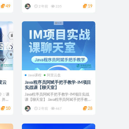
/ 技术...
49
19
2 年前
235
Java课程
阿里云盘
度云
Java程序员阿斌手把手教学-IM项目
实战课【聊天室】
介：课
Java程序员阿斌手把手教学-IM项目实战
，并能
课【聊天室】 Java程序员阿斌手把手教
学-IM项...
10
28
2 年前
467