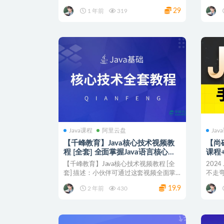
讲解！
29
1 年前
319
Java课程
阿里云盘
Jav
【千峰教育】Java核心技术视频教
【尚硅
程 [全套] 全面掌握Java语言核心技
课程
术
走弯
【千峰教育】Java核心技术视频教程 [全
202
套] 描述：小伙伴可通过这套视频全面掌
不走弯
握Java语...
谷...
19.9
2 年前
430