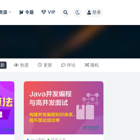
I资源
专题
VIP
登录
新
热度
更新
评论
随机
Java课程
阿里云盘