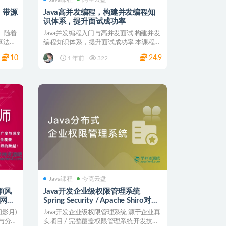
- 带源
Java高并发编程，构建并发编程知
识体系，提升面试成功率
： 随着
Java并发编程入门与高并发面试 构建并发
算法作
编程知识体系，提升面试成功率 本课程将
结合大量图示...
10
24.9
1 年前
322
Java课程
夸克云盘
(风
Java开发企业级权限管理系统
 网盘
Spring Security / Apache Shiro对比
分析 视频课程+源代码 网盘下载
间影月)
Java开发企业级权限管理系统 源于企业真
与分布
实项目 / 完整覆盖权限管理系统开发技术