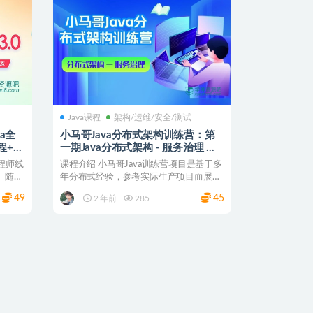
Java课程
架构/运维/安全/测试
a全
小马哥Java分布式架构训练营：第
程+课
一期Java分布式架构 - 服务治理 价
值2999 完结无密
工程师线
课程介绍 小马哥Java训练营项目是基于多
。随着
年分布式经验，参考实际生产项目而展开
的，通过手把手...
49
45
2 年前
285