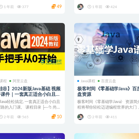
 本课程是...
式架构...
49
1 年前
377
1 年前
424
a课程
阿里云盘
Java课程
百度云盘
谷】2024新版Java基础 视频
极客时间《零基础学Java》百
+课件｜一套真正适合小白且不
盘资源
路的入门课
4 Java轻松搞定, 一套真正适合小白且
极客时间《零基础学Java》 资源简
路的入门课。 课程目录 ├─📁 尚硅
程将帮你轻松迈进编程世界的大门
够独立编写出规...
10
2 年前
565
2 年前
411