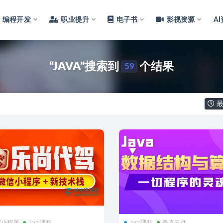
编程开发
职业提升
电子书
影视资源
A
“JAVA”搜索到
个结果
59
最
p/小程序
Java课程
Java课程
夸克云盘