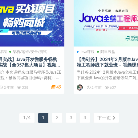
a课程
架构/运维/安全/测试
Java课程
阿里云盘
目实战】Java开发微服务畅购
【尚硅谷】2024年2月版本Jav
实战【全357集大项目】视频教
端工程师线下就业班 – 视频课
源码资料
件+资料
介 本套课程来自黑马程序员JavaEE
尚硅谷 2024年2月版本Java全端
程：畅购商城项目(源码+资料)，畅
下就业班 Java的开发前景依然广阔
...
5G...
49
2 年前
338
2 年前
637
1/4
1
2
3
4
下一页