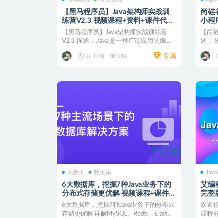
【黑马程序员】Java架构师实战训
尚硅
练营V2.3 视频课程+资料+课件代码
小程序+
夸克网盘
【黑马程序员】Java架构师实战训练营
【尚硅
V2.3 描述： Java 是一种广泛应用的编程
述：
语言，...
企业级
专属
11 月前
280
大数据
数据库
Jav
6大数据库，挖掘7种Java业务下的
艾编
分布式存储更优解 视频课程+课件源
完整
码 网盘下载
6大数据库，挖掘7种Java业务下的分布式
欢迎你
存储更优解 详解MySQL、Redis、Elast...
课程