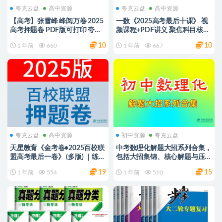
夸克云盘
高中资源
夸克云盘
高中资源
【高考】张雪峰 峰阅万卷 2025
一数《2025高考最后十课》 视
高考押题卷 PDF版可打印 夸克
频课程+PDF讲义 聚焦科目核心
网盘下载
考点与题型突破 夸克网盘
10
10
1 年前
660
1 年前
667
夸克云盘
高中资源
初中资源
夸克云盘
天星教育《金考卷•2025百校联
中考数理化解题大招系列合集，
盟高考最后一卷》 (多版) ｜练透
包括大招集锦、核心解题与压轴
套路，轻松上考场 ｜网盘下载
题破解策略 PDF方可打印 网盘
19
15
1 年前
554
1 年前
510
下载