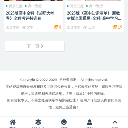
百度云盘
高中资源
百度云盘
高中资源
2025版高中全科《试吧大考
2025版《高中知识清单》 新教
卷》全程考评特训卷
材版全国通用 (全科) 高中学习清
单 高清PDF电子版 可打印
8
19
2 年前
379
2 年前
1.1K
下一页
Copyright © 2022-2025
学神资源吧
- All rights reserved.
本站资源来自会员发布以及互联网公开收集，不代表本站立场，仅限学习交流
使用，请遵循相关法律法规，请在下载后24小时内删除。
如有侵权争议、不妥之处请联系本站删除处理！ 请用户仔细辨认内容的真实
性，避免上当受骗！