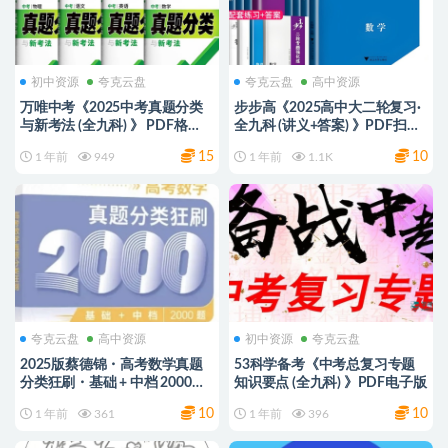
初中资源
夸克云盘
夸克云盘
高中资源
万唯中考《2025中考真题分类
步步高《2025高中大二轮复习·
与新考法 (全九科) 》 PDF格
全九科 (讲义+答案) 》PDF扫描
式，可打印学习 网盘下载
版 备考神器 网盘下载
15
10
1 年前
949
1 年前
1.1K
夸克云盘
高中资源
初中资源
夸克云盘
2025版蔡德锦・高考数学真题
53科学备考《中考总复习专题
分类狂刷・基础 + 中档 2000题
知识要点 (全九科) 》PDF电子版
夸克网盘
10
10
1 年前
361
1 年前
396