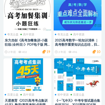
夸克云盘
高中资源
夸克云盘
高中资源
东方杰创《高考加餐集训·小题
2025高考数学一轮知识清单 ｜
狂练 (全科目) 》PDF电子版 网
高考数学重要知识点总结，归纳
盘下载
重难点，可编辑打印
19
10
2 年前
402
2 年前
496
百度云盘
高中资源
初中资源
百度云盘
天星教育《2025高考考点集训
《一飞冲天》中考专项试题合集
45天》数学(新高考版)必刷题
包括2024、2025两版 PDF版可