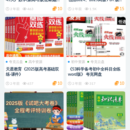
PDF电子版
打印
10
15
2 年前
463
2 年前
1.5K
夸克云盘
高中资源
初中资源
夸克云盘
天星教育《2025版高考基础双
《53科学备考初中全科目全练
练·课件》
word版》 夸克网盘
10
10
2 年前
657
2 年前
317