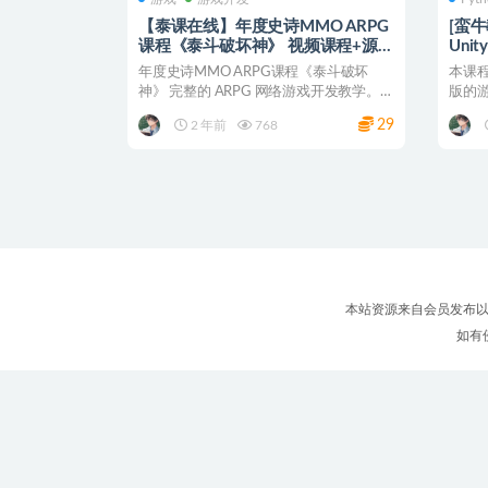
【泰课在线】年度史诗MMO ARPG
[蛮
课程《泰斗破坏神》 视频课程+源码
Uni
课件
年度史诗MMO ARPG课程《泰斗破坏
本课
神》 完整的 ARPG 网络游戏开发教学。包
版的游
含多人合作...
并重，
29
2 年前
768
本站资源来自会员发布以
如有