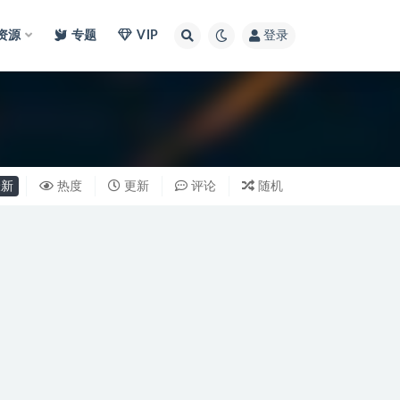
I资源
专题
VIP
登录
新
热度
更新
评论
随机