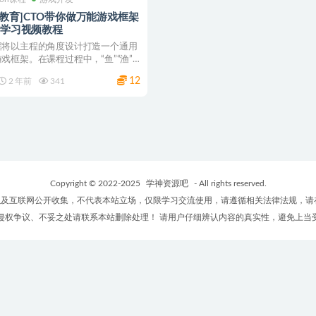
牛教育]CTO带你做万能游戏框架
ty学习视频教程
程将以主程的角度设计打造一个通用
戏框架。在课程过程中，“鱼”“渔”
让学员在直...
12
2 年前
341
Copyright © 2022-2025
学神资源吧
- All rights reserved.
及互联网公开收集，不代表本站立场，仅限学习交流使用，请遵循相关法律法规，请
侵权争议、不妥之处请联系本站删除处理！ 请用户仔细辨认内容的真实性，避免上当