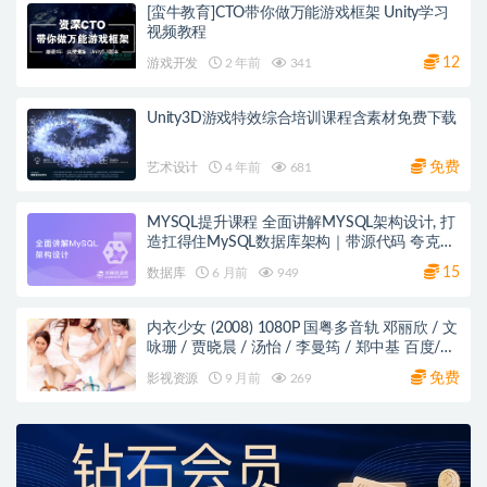
[蛮牛教育]CTO带你做万能游戏框架 Unity学习
视频教程
12
游戏开发
2 年前
341
Unity3D游戏特效综合培训课程含素材免费下载
免费
艺术设计
4 年前
681
MYSQL提升课程 全面讲解MYSQL架构设计, 打
造扛得住MySQL数据库架构｜带源代码 夸克网
盘
15
数据库
6 月前
949
内衣少女 (2008) 1080P 国粤多音轨 邓丽欣 / 文
咏珊 / 贾晓晨 / 汤怡 / 李曼筠 / 郑中基 百度/阿
里/夸克网盘
免费
影视资源
9 月前
269