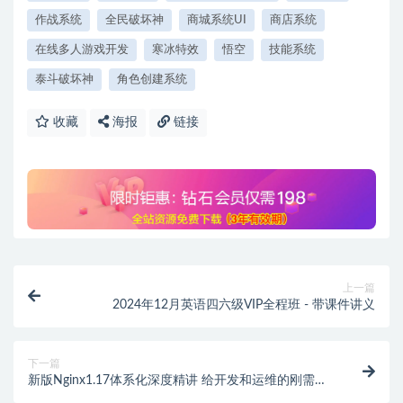
作战系统
全民破坏神
商城系统UI
商店系统
在线多人游戏开发
寒冰特效
悟空
技能系统
泰斗破坏神
角色创建系统
收藏
海报
链接
上一篇
2024年12月英语四六级VIP全程班 - 带课件讲义
下一篇
新版Nginx1.17体系化深度精讲 给开发和运维的刚需课
程 | 完结