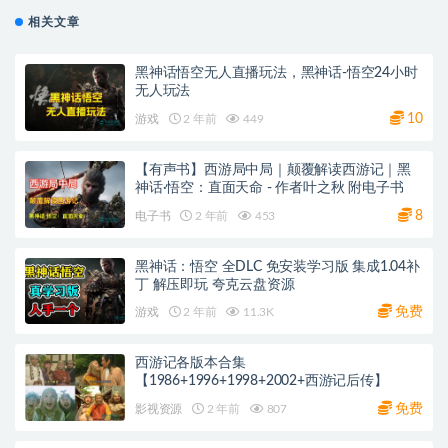
相关文章
黑神话悟空无人直播玩法，黑神话-悟空24小时
无人玩法
10
游戏
2 年前
449
【有声书】西游局中局｜颠覆解读西游记｜黑
神话·悟空：直面天命 - 作者叶之秋 附电子书
8
电子书
2 年前
453
黑神话：悟空 全DLC 免安装学习版 集成1.04补
丁 解压即玩 夸克云盘资源
免费
游戏
2 年前
11.3K
西游记各版本合集
【1986+1996+1998+2002+西游记后传】
免费
影视资源
2 年前
807