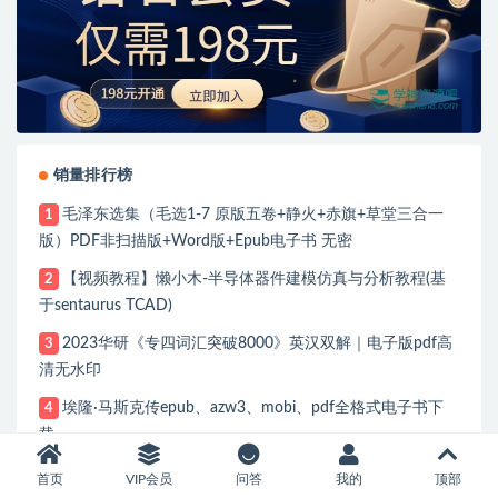
销量排行榜
毛泽东选集（毛选1-7 原版五卷+静火+赤旗+草堂三合一
1
版）PDF非扫描版+Word版+Epub电子书 无密
【视频教程】懒小木-半导体器件建模仿真与分析教程(基
2
于sentaurus TCAD)
2023华研《专四词汇突破8000》英汉双解｜电子版pdf高
3
清无水印
埃隆·马斯克传epub、azw3、mobi、pdf全格式电子书下
4
载
《果克星球奇遇记》张祥前小说 PDF电子书 | 安徽农民外
5
首页
VIP会员
问答
我的
顶部