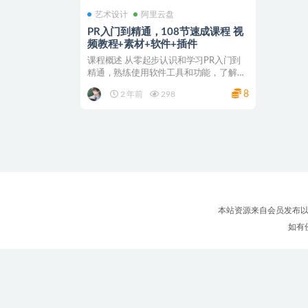
艺术设计
阿里云盘
PR入门到精通，108节速成课程 视
频教程+素材+软件+插件
课程概述 从零起步认识和学习PR入门到
精通，熟练使用软件工具和功能，了解全
流程剪辑知识，掌握...
8
2 年前
298
本站资源来自会员发布以
如有