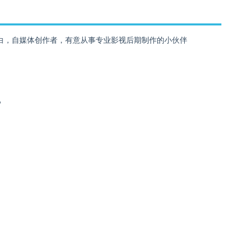
小白，自媒体创作者，有意从事专业影视后期制作的小伙伴
6