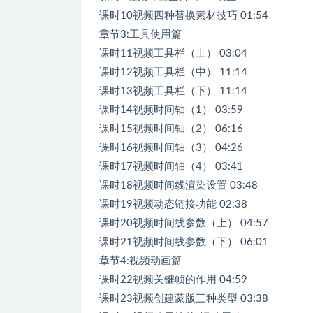
课时10视频四种替换素材技巧 01:54
章节3:工具使用篇
课时11视频工具栏（上） 03:04
课时12视频工具栏（中） 11:14
课时13视频工具栏（下） 11:14
课时14视频时间轴（1） 03:59
课时15视频时间轴（2） 06:16
课时16视频时间轴（3） 04:26
课时17视频时间轴（4） 03:41
课时18视频时间线渲染设置 03:48
课时19视频动态链接功能 02:38
课时20视频时间线参数（上） 04:57
课时21视频时间线参数（下） 06:01
章节4:视频动画篇
课时22视频关键帧的作用 04:59
课时23视频创建蒙版三种类型 03:38