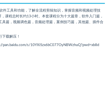
用软件工具和功能，了解全流程剪辑知识，掌握音频和视频处理技
节，课程总时长约13小时。本套课程分为十大篇章，软件入门篇，
工具篇，视频调色篇，音频处理篇，案例技巧篇，其他篇、插件合
行下载解压！
baidu.com/s/10YXiSzx6bC077OyNBWzhuQ?pwd=xb8d