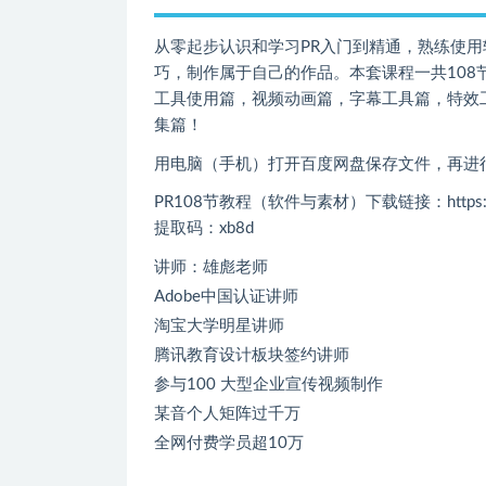
从零起步认识和学习PR入门到精通，熟练使
巧，制作属于自己的作品。本套课程一共108
工具使用篇，视频动画篇，字幕工具篇，特效
集篇！
用电脑（手机）打开百度网盘保存文件，再进
PR108节教程（软件与素材）下载链接：https://pan.
提取码：xb8d
讲师：雄彪老师
Adobe中国认证讲师
淘宝大学明星讲师
腾讯教育设计板块签约讲师
参与100 大型企业宣传视频制作
某音个人矩阵过千万
全网付费学员超10万