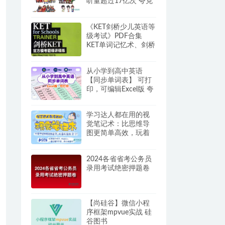
听量超过17亿次 夸克
网盘下载
《KET剑桥少儿英语等
级考试》PDF合集
KET单词记忆术、剑桥
KET常见错误透析、剑
桥KET官方模考题精讲
从小学到高中英语
精练等
【同步单词表】 可打
印，可编辑Excel版 夸
克网盘
学习达人都在用的视
觉笔记术：比思维导
图更简单高效，玩着
玩着就会了！
2024各省省考公务员
录用考试绝密押题卷
【尚硅谷】微信小程
序框架mpvue实战 硅
谷图书