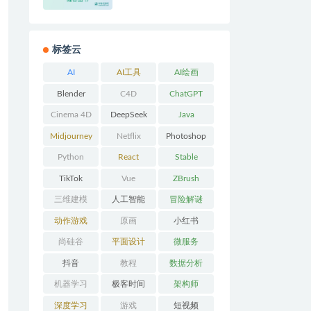
标签云
AI
AI工具
AI绘画
Blender
C4D
ChatGPT
Cinema 4D
DeepSeek
Java
Midjourney
Netflix
Photoshop
Python
React
Stable
Diffusion
TikTok
Vue
ZBrush
三维建模
人工智能
冒险解谜
AVG
动作游戏
原画
小红书
ACT
尚硅谷
平面设计
微服务
抖音
教程
数据分析
机器学习
极客时间
架构师
深度学习
游戏
短视频