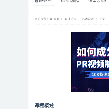
详情介绍
评论建议
常见问题
当前位置：
首页
职业培训
艺术设计
正文
课程概述