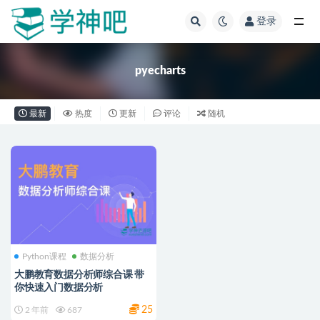
登录
全部
pyecharts
最新
热度
更新
评论
随机
Python课程
数据分析
大鹏教育数据分析师综合课 带
你快速入门数据分析
25
2 年前
687