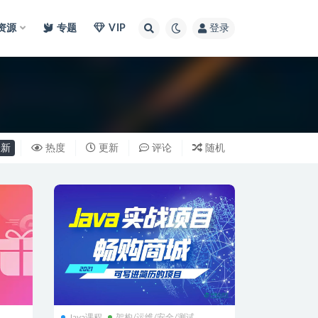
I资源
专题
VIP
登录
新
热度
更新
评论
随机
Java课程
架构/运维/安全/测试