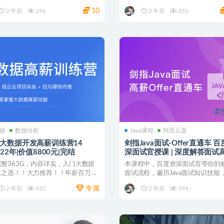
...
能，后台管理系统包含了...
10
2 年前
296
2 年前
255
据
数据分析
Java课程
阿里云盘
-大数据开发高薪训练营14
剑指Java面试-Offer直通车 
022年|价值8800元|完结
深面试官授课 | 深度解答面试
目
整363G，内容详实，入门大数据
本课程中，百度资深面试官带你剖析J
二之选！！大力推荐！！年薪百万等
面试流程，遍历Java面试知识技能
！！ 大数据...
更高效更全面...
专属
2 年前
432
2 年前
394