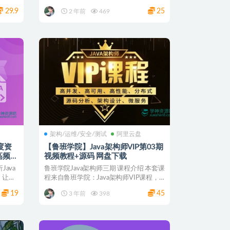
联网...
29.9
25
2 年前
469
架构/运维/安全/测试
阿里云盘
百度资
【鲁班学院】Java架构师VIP第03期
高频题
视频教程+源码 网盘下载
ava
鲁班学院Java架构师三期 课程介绍 本套课
，让你
程来自鲁班学院：Java架构师VIP课程，
课程官...
19
45
3 年前
398