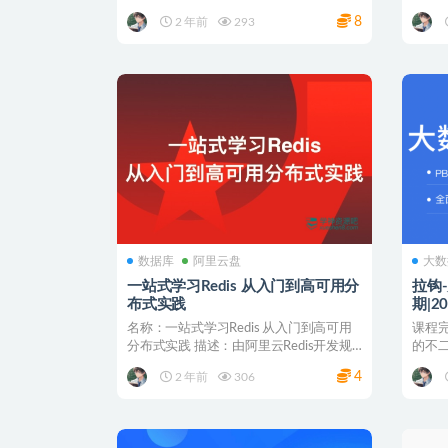
必备...
累项目开
8
2 年前
293
数据库
阿里云盘
大数
一站式学习Redis 从入门到高可用分
拉钩
布式实践
期|2
名称：一站式学习Redis 从入门到高可用
课程完
分布式实践 描述：由阿里云Redis开发规
的不
范原作者...
着你！
4
2 年前
306