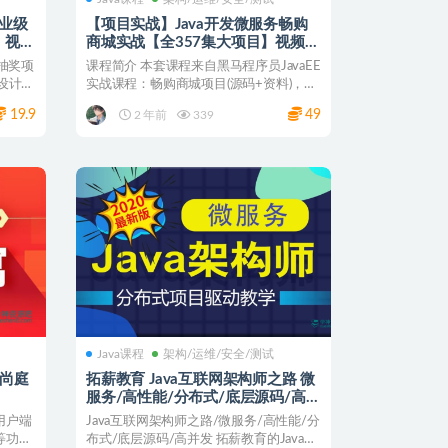
企业级
【项目实战】Java开发微服务畅购
｜视频
商城实战【全357集大项目】视频教
程+源码资料
抽奖项
课程简介 本套课程来自黑马程序员JavaEE
设计高
实战课程：畅购商城项目(源码+资料)，畅
购商城项...
19.9
49
2 年前
339
Java课程
架构/运维/安全/测试
之尚庭
拓薪教育 Java互联网架构师之路 微
服务/高性能/分布式/底层源码/高并
发 视频课程+课件源码
用户端
Java互联网架构师之路/微服务/高性能/分
等功
布式/底层源码/高并发 拓薪教育的Java互