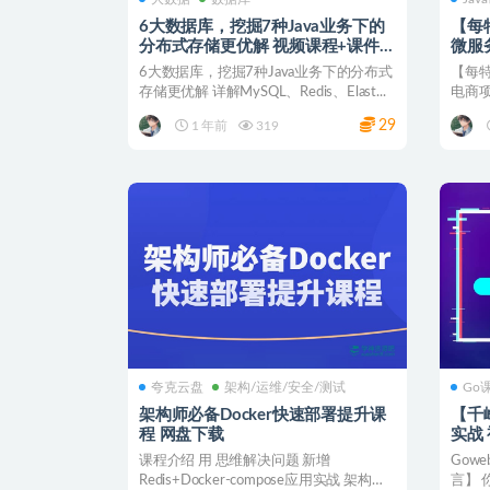
6大数据库，挖掘7种Java业务下的
【每特
分布式存储更优解 视频课程+课件源
微服
码 网盘下载
代码
6大数据库，挖掘7种Java业务下的分布式
【每特
存储更优解 详解MySQL、Redis、Elast...
电商项
入了解.
29
1 年前
319
夸克云盘
架构/运维/安全/测试
Go
架构师必备Docker快速部署提升课
【千峰
程 网盘下载
课程介绍 用 思维解决问题 新增
Gow
Redis+Docker-compose应用实战 架构师
言】 