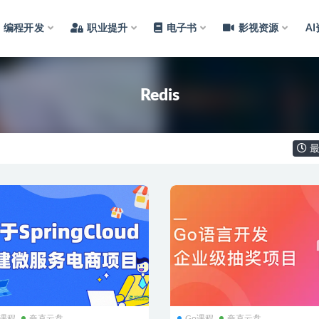
编程开发
职业提升
电子书
影视资源
A
Redis
最
a课程
夸克云盘
Go课程
夸克云盘