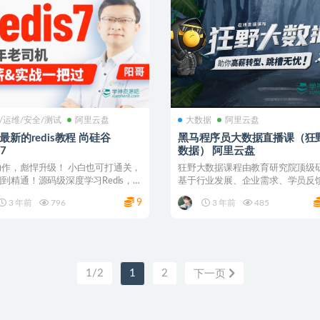
/运维/安全/测试
阿里云盘
大数据
阿里云盘
3最新的redis教程 尚硅谷
黑马程序员大数据直播课（狂
s7
数据） 阿里云盘
力作，彪悍升级！ 小白也可打通关，
狂野大数据课程由教育研究院顶级
到精通！源码级深度学习Redis，剖
基于行业发展、企业需求、学员反
落地真...
的优质课程。这套课程...
9
3 年前
796
3 年前
485
1/2
1
2
下一页