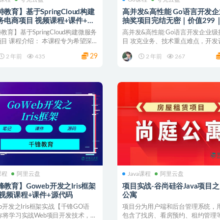
教育】基于SpringCloud构建
高并发&高性能 Go语言开发
务电商项目 视频课程+课件+源
抽奖项目完结无密｜价值299
课程+源代码
教育】基于SpringCloud构建微服务
高并发&高性能 Go语言开发企业级
目 课程介绍： 本课程专为希望深
目 攻克业务、技术重点难点，开发
..
性能、...
29
2 年前
435
2 年前
267
课程
阿里云盘
Java课程
阿里云盘
教育】Goweb开发之Iris框架
项目实战-谷尚硅谷Java项目
实战 视频课程+课件+源代码
公寓
eb开发之Iris框架实战【千锋GO语
项目分为用户端和后台管理系统，
你将学习实战Web项目开发技术，积
包含了找房、看房预约、租约管理