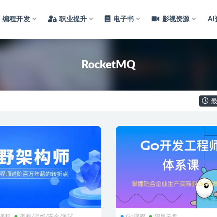
编程开发
职业提升
电子书
影视资源
A
RocketMQ
最
a课程
架构/运维/安全/测试
Go课程
阿里云盘