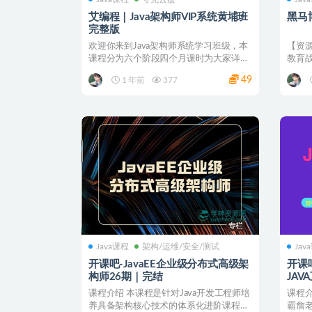
艾编程｜Java架构师VIP系统黄埔班
黑马
完整版
欢迎你来到Java架构师系统学习班级，本
【资
课程分为六个阶段四个月课时为大家详细
教育
讲解！ 本课程是...
行业发
49
1 年前
377
Java课程
架构/运维/安全/测试
Jav
开课吧-JavaEE企业级分布式高级架
开课
构师26期｜完结
JA
课程介绍 本课程是针对Java开发工程师培
课程介
养具备架构核心技术的体系化进阶课程，
霸詹