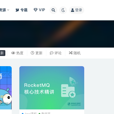
I资源
专题
VIP
登录
新
热度
更新
评论
随机
Java课程
数据库