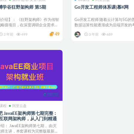
博学谷狂野架构师 第5期
Go开发工程师体系课|慕K网
源介绍】： 《狂野架构师》作为传智
Go开发工程师 随着云计算与5G的
战略级项目，在深度调研企业需求、
数据运算性能逐渐成为后端开发的
展之后，整合...
准 未来3-5年...
49
2 年前
499
3 年前
689
a课程
阿里云盘
吧 JavaEE架构师第七期完整：
VA互联网架构师，从入门到精通
绍： JavaEE架构师第七期， 由灭
老师主讲，本套课程为完整版最新课