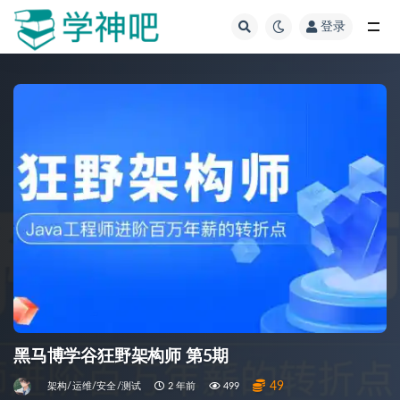
登录
全部
黑马博学谷狂野架构师 第5期
49
架构/运维/安全/测试
2 年前
499