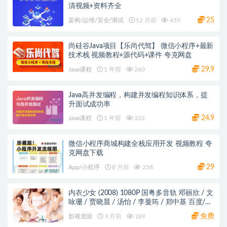
清视频+资料齐全
25
架构/运维/安全/测试
12 月前
435
尚硅谷Java项目【乐尚代驾】 微信小程序+最新
技术栈 视频教程+源代码+课件 夸克网盘
29.9
Java课程
1 年前
260
Java高并发编程，构建并发编程知识体系，提
升面试成功率
24.9
Java课程
1 年前
322
微信小程序商城构建全栈应用开发 视频教程 夸
克网盘下载
29
App/小程序
8 月前
258
内衣少女 (2008) 1080P 国粤多音轨 邓丽欣 / 文
咏珊 / 贾晓晨 / 汤怡 / 李曼筠 / 郑中基 百度/阿
里/夸克网盘
免费
影视资源
9 月前
269