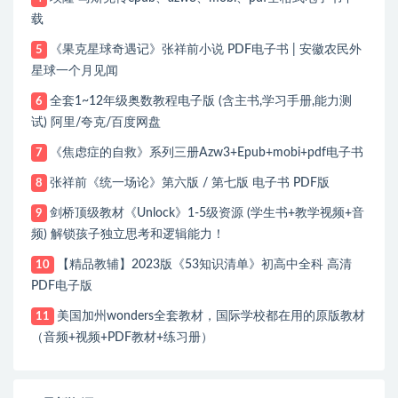
载
《果克星球奇遇记》张祥前小说 PDF电子书 | 安徽农民外
5
星球一个月见闻
全套1~12年级奥数教程电子版 (含主书,学习手册,能力测
6
试) 阿里/夸克/百度网盘
《焦虑症的自救》系列三册Azw3+Epub+mobi+pdf电子书
7
张祥前《统一场论》第六版 / 第七版 电子书 PDF版
8
剑桥顶级教材《Unlock》1-5级资源 (学生书+教学视频+音
9
频) 解锁孩子独立思考和逻辑能力！
【精品教辅】2023版《53知识清单》初高中全科 高清
10
PDF电子版
美国加州wonders全套教材，国际学校都在用的原版教材
11
（音频+视频+PDF教材+练习册）