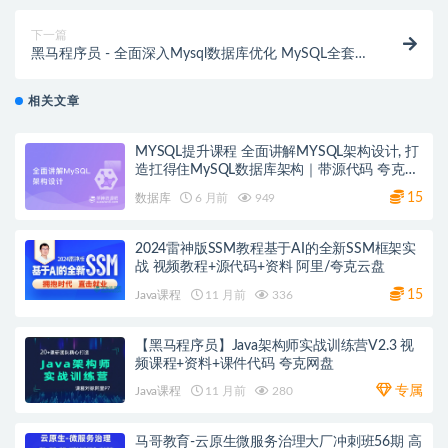
下一篇
黑马程序员 - 全面深入Mysql数据库优化 MySQL全套视
频课程
相关文章
MYSQL提升课程 全面讲解MYSQL架构设计, 打
造扛得住MySQL数据库架构｜带源代码 夸克网
盘
15
数据库
6 月前
949
2024雷神版SSM教程基于AI的全新SSM框架实
战 视频教程+源代码+资料 阿里/夸克云盘
15
Java课程
11 月前
336
【黑马程序员】Java架构师实战训练营V2.3 视
频课程+资料+课件代码 夸克网盘
专属
Java课程
11 月前
280
马哥教育-云原生微服务治理大厂冲刺班56期 高