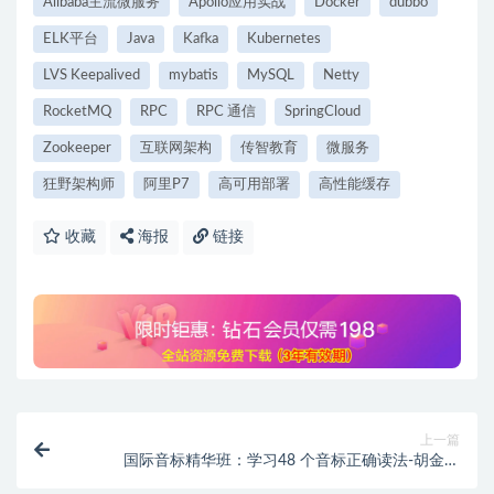
Alibaba主流微服务
Apollo应用实战
Docker
dubbo
ELK平台
Java
Kafka
Kubernetes
LVS Keepalived
mybatis
MySQL
Netty
RocketMQ
RPC
RPC 通信
SpringCloud
Zookeeper
互联网架构
传智教育
微服务
狂野架构师
阿里P7
高可用部署
高性能缓存
收藏
海报
链接
上一篇
国际音标精华班：学习48 个音标正确读法-胡金铭
(Diana)