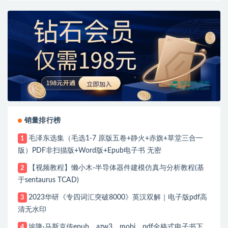
销量排行榜
毛泽东选集（毛选1-7 原版五卷+静火+赤旗+草堂三合一
1
版）PDF非扫描版+Word版+Epub电子书 无密
【视频教程】懒小木-半导体器件建模仿真与分析教程(基
2
于sentaurus TCAD)
2023华研《专四词汇突破8000》英汉双解｜电子版pdf高
3
清无水印
埃隆·马斯克传epub、azw3、mobi、pdf全格式电子书下
4