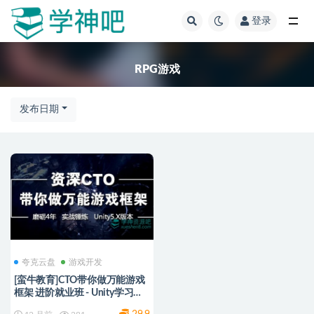
登录
全部
RPG游戏
发布日期
夸克云盘
游戏开发
[蛮牛教育]CTO带你做万能游戏
框架 进阶就业班 - Unity学习视
频教程课程 带源码课件 阿里/夸