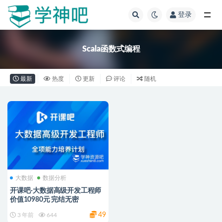
登录
全部
Scala函数式编程
最新
热度
更新
评论
随机
大数据
数据分析
开课吧-大数据高级开发工程师
价值10980元 完结无密
49
3 年前
644