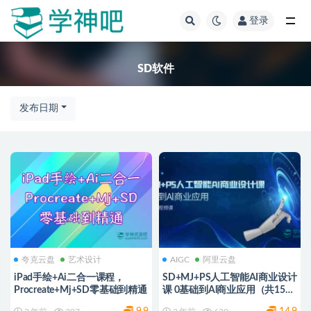
登录
全部
SD软件
发布日期
夸克云盘
艺术设计
AIGC
阿里云盘
iPad手绘+Ai二合一课程，​
SD+MJ+PS人工智能AI商业设计
Procreate+Mj+SD零基础到精通
课 0基础到Al商业应用（共152
节课）