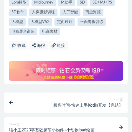
Lora模型
Midjourney
M助手
SD
SD+MJ+PS
SD软件
人像摄影训练
人工智能
商业海报
大模型
大模型V52
定向设计
平面海报训练
电商展台训练
电商素材
收藏
海报
链接
上一篇
极客时间-快速上手Kotlin开发【完结】
下一篇
喵小玉2023零基础超萌小物件+小动物ipad绘画