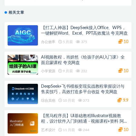
相关文章
【打工人神器】DeepSeek接入Office、WPS，
一键解锁Word、Excel、PPT高效魔法 夸克网盘
10
办公效率
5 月前
375
AI视频教程，肖妍然《给孩子的AI入门课》全
面启蒙课程 夸克网盘
10
小学资源
9 月前
232
DeepSeek+飞书模板变现实战教程掌握设计与
售卖技巧，高效打造多平台收益 夸克网盘
9.9
综合其他
10 月前
373
【黑马程序员】UI基础教程Illustrator视频教
程，设计软件入门到精通 - 视频课程+资料 阿里
云盘
10
艺术设计
11 月前
244