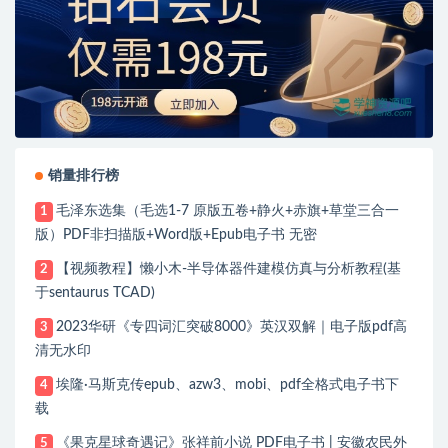
销量排行榜
毛泽东选集（毛选1-7 原版五卷+静火+赤旗+草堂三合一
1
版）PDF非扫描版+Word版+Epub电子书 无密
【视频教程】懒小木-半导体器件建模仿真与分析教程(基
2
于sentaurus TCAD)
2023华研《专四词汇突破8000》英汉双解｜电子版pdf高
3
清无水印
埃隆·马斯克传epub、azw3、mobi、pdf全格式电子书下
4
载
《果克星球奇遇记》张祥前小说 PDF电子书 | 安徽农民外
5