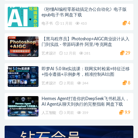
《秒懂AI编程零基础搞定办公自动化》电子版
epub电子书 网盘下载
4
电子书
11 月前
410
【黑马程序员】Photoshop+AIGC商业设计从入
门到实战 - 带源码课件 阿里/夸克网盘
29
艺术设计
12 月前
281
即梦AI 5.0 lite实战课：联网实时检索+特征迁移
+指令遵循+示例参考，精准控制AI出图
8
艺术设计
2 周前
244
Hermes Agent打造你的DeepSeek飞书机器人，
AI Agent从聊天到执行的完整指南 网盘下载
9.9
人工智能
3 周前
359