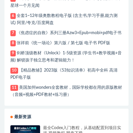
星球一个月见闻
全套1~12年级奥数教程电子版 (含主书,学习手册,能力测
6
试) 阿里/夸克/百度网盘
《焦虑症的自救》系列三册Azw3+Epub+mobi+pdf电子书
7
张祥前《统一场论》第六版 / 第七版 电子书 PDF版
8
剑桥顶级教材《Unlock》1-5级资源 (学生书+教学视频+音
9
频) 解锁孩子独立思考和逻辑能力！
【精品教辅】2023版《53知识清单》初高中全科 高清
10
PDF电子版
美国加州wonders全套教材，国际学校都在用的原版教材
11
（音频+视频+PDF教材+练习册）
最新资源
最全Codex入门教程，从基础配置到项目实