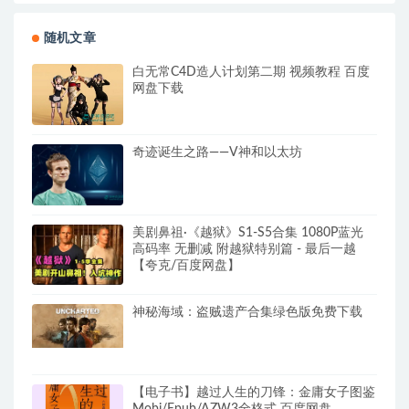
随机文章
白无常C4D造人计划第二期 视频教程 百度
网盘下载
奇迹诞生之路——V神和以太坊
美剧鼻祖·《越狱》S1-S5合集 1080P蓝光
高码率 无删减 附越狱特别篇 - 最后一越
【夸克/百度网盘】
神秘海域：盗贼遗产合集绿色版免费下载
【电子书】越过人生的刀锋：金庸女子图鉴
Mobi/Epub/AZW3全格式 百度网盘