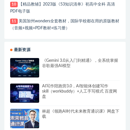
【精品教辅】2023版《53知识清单》初高中全科 高清
10
PDF电子版
美国加州wonders全套教材，国际学校都在用的原版教材
11
（音频+视频+PDF教材+练习册）
最新资源
《Gemini 3.0从入门到精通》，全系统掌握
谷歌最强AI模型
AI写作陪跑营3.0，Ai智能体创建写作
skill（workbuddy）+人工手写模式 百度网
盘
林超《领跑AI时代未来教育通识课》网盘下
载