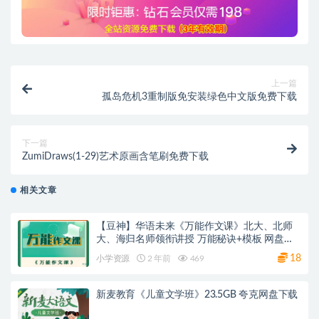
上一篇
孤岛危机3重制版免安装绿色中文版免费下载
下一篇
ZumiDraws(1-29)艺术原画含笔刷免费下载
相关文章
【豆神】华语未来《万能作文课》北大、北师
大、海归名师领衔讲授 万能秘诀+模板 网盘下
载
18
小学资源
2 年前
469
新麦教育《儿童文学班》23.5GB 夸克网盘下载