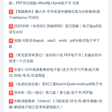
版）PDF非扫描版+Word版+Epub电子书 无密
【视频教程】懒小木-半导体器件建模仿真与分析教程(基
2
于sentaurus TCAD)
2023华研《专四词汇突破8000》英汉双解｜电子版pdf高
3
清无水印
埃隆·马斯克传epub、azw3、mobi、pdf全格式电子书下
4
载
《果克星球奇遇记》张祥前小说 PDF电子书 | 安徽农民外
5
星球一个月见闻
全套1~12年级奥数教程电子版 (含主书,学习手册,能力测
6
试) 阿里/夸克/百度网盘
《焦虑症的自救》系列三册Azw3+Epub+mobi+pdf电子书
7
张祥前《统一场论》第六版 / 第七版 电子书 PDF版
8
剑桥顶级教材《Unlock》1-5级资源 (学生书+教学视频+音
9
频) 解锁孩子独立思考和逻辑能力！