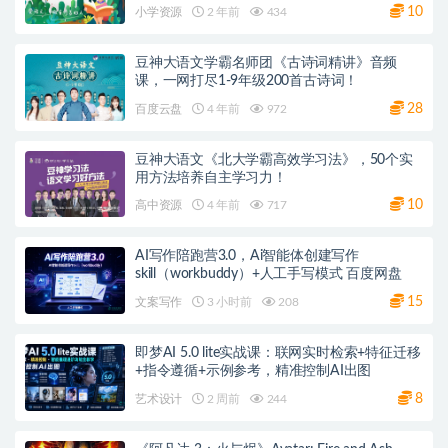
10
小学资源
2 年前
434
豆神大语文学霸名师团《古诗词精讲》音频
课，一网打尽1-9年级200首古诗词！
28
百度云盘
4 年前
972
豆神大语文《北大学霸高效学习法》，50个实
用方法培养自主学习力！
10
高中资源
4 年前
717
AI写作陪跑营3.0，Ai智能体创建写作
skill（workbuddy）+人工手写模式 百度网盘
15
文案写作
3 小时前
208
即梦AI 5.0 lite实战课：联网实时检索+特征迁移
+指令遵循+示例参考，精准控制AI出图
8
艺术设计
2 周前
244