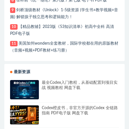
张祥前《统一场论》第六版 / 第七版 电子书 PDF版
8
剑桥顶级教材《Unlock》1-5级资源 (学生书+教学视频+音
9
频) 解锁孩子独立思考和逻辑能力！
【精品教辅】2023版《53知识清单》初高中全科 高清
10
PDF电子版
美国加州wonders全套教材，国际学校都在用的原版教材
11
（音频+视频+PDF教材+练习册）
最新资源
最全Codex入门教程，从基础配置到项目实
战 视频教程 网盘下载
Codex橙皮书，非官方开源的Codex 全链路
指南 PDF电子版 网盘下载