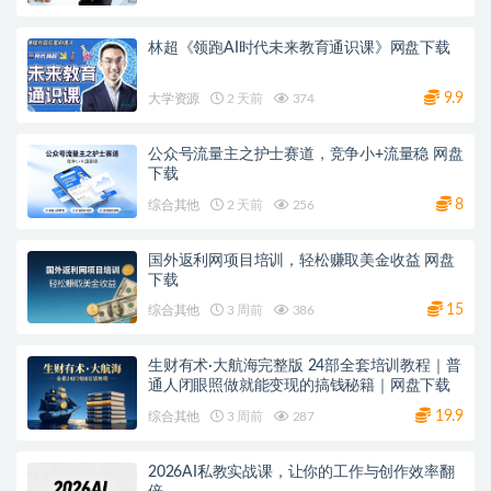
林超《领跑AI时代未来教育通识课》网盘下载
9.9
大学资源
2 天前
374
公众号流量主之护士赛道，竞争小+流量稳 网盘
下载
8
综合其他
2 天前
256
国外返利网项目培训，轻松赚取美金收益 网盘
下载
15
综合其他
3 周前
386
生财有术·大航海完整版 24部全套培训教程｜普
通人闭眼照做就能变现的搞钱秘籍｜网盘下载
19.9
综合其他
3 周前
287
2026AI私教实战课，让你的工作与创作效率翻