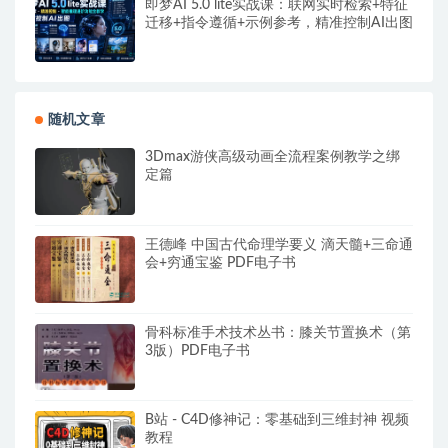
即梦AI 5.0 lite实战课：联网实时检索+特征
迁移+指令遵循+示例参考，精准控制AI出图
随机文章
3Dmax游侠高级动画全流程案例教学之绑
定篇
王德峰 中国古代命理学要义 滴天髓+三命通
会+穷通宝鉴 PDF电子书
骨科标准手术技术丛书：膝关节置换术（第
3版）PDF电子书
B站 - C4D修神记：零基础到三维封神 视频
教程