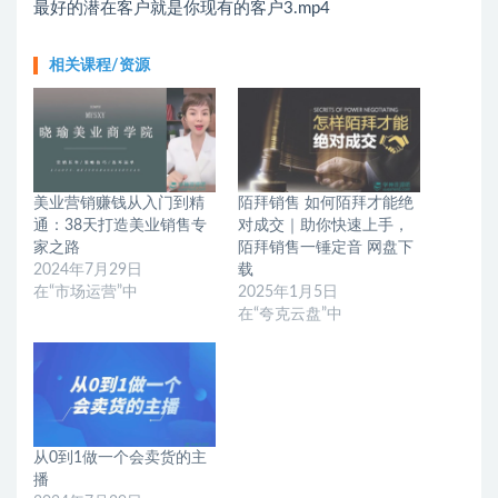
最好的潜在客户就是你现有的客户3.mp4
相关课程/资源
美业营销赚钱从入门到精
陌拜销售 如何陌拜才能绝
通：38天打造美业销售专
对成交｜助你快速上手，
家之路
陌拜销售一锤定音 网盘下
2024年7月29日
载
在“市场运营”中
2025年1月5日
在“夸克云盘”中
从0到1做一个会卖货的主
播