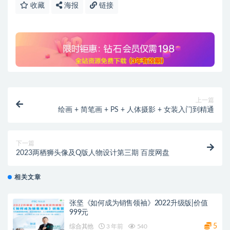
收藏
海报
链接
上一篇
绘画 + 简笔画 + PS + 人体摄影 + 女装入门到精通
下一篇
2023两栖狮头像及Q版人物设计第三期 百度网盘
相关文章
张坚《如何成为销售领袖》2022升级版|价值
999元
5
综合其他
3 年前
540