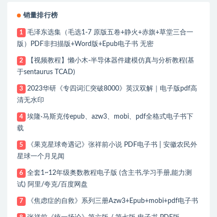
销量排行榜
毛泽东选集（毛选1-7 原版五卷+静火+赤旗+草堂三合一
1
版）PDF非扫描版+Word版+Epub电子书 无密
【视频教程】懒小木-半导体器件建模仿真与分析教程(基
2
于sentaurus TCAD)
2023华研《专四词汇突破8000》英汉双解｜电子版pdf高
3
清无水印
埃隆·马斯克传epub、azw3、mobi、pdf全格式电子书下
4
载
《果克星球奇遇记》张祥前小说 PDF电子书 | 安徽农民外
5
星球一个月见闻
全套1~12年级奥数教程电子版 (含主书,学习手册,能力测
6
试) 阿里/夸克/百度网盘
《焦虑症的自救》系列三册Azw3+Epub+mobi+pdf电子书
7