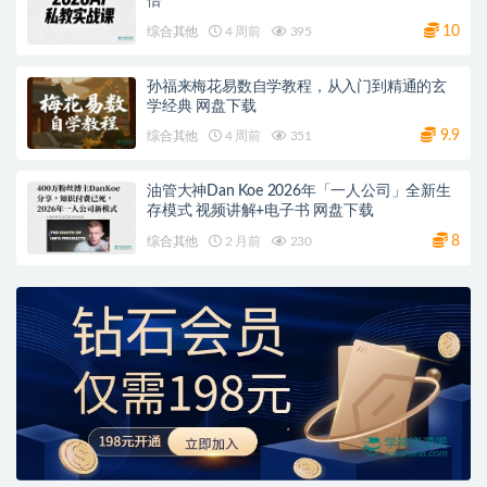
倍
10
综合其他
4 周前
395
孙福来梅花易数自学教程，从入门到精通的玄
学经典 网盘下载
9.9
综合其他
4 周前
351
油管大神Dan Koe 2026年「一人公司」全新生
存模式 视频讲解+电子书 网盘下载
8
综合其他
2 月前
230