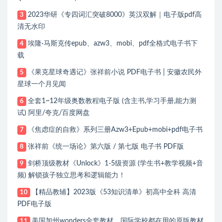
2023华研《专四词汇突破8000》英汉双解｜电子版pdf高
3
清无水印
埃隆·马斯克传epub、azw3、mobi、pdf全格式电子书下
4
载
《果克星球奇遇记》张祥前小说 PDF电子书 | 安徽农民外
5
星球一个月见闻
全套1~12年级奥数教程电子版 (含主书,学习手册,能力测
6
试) 阿里/夸克/百度网盘
《焦虑症的自救》系列三册Azw3+Epub+mobi+pdf电子书
7
张祥前《统一场论》第六版 / 第七版 电子书 PDF版
8
剑桥顶级教材《Unlock》1-5级资源 (学生书+教学视频+音
9
频) 解锁孩子独立思考和逻辑能力！
【精品教辅】2023版《53知识清单》初高中全科 高清
10
PDF电子版
美国加州wonders全套教材，国际学校都在用的原版教材
11