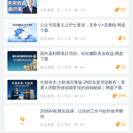
9.9
大学资源
2 天前
374
公众号流量主之护士赛道，竞争小+流量稳 网盘
下载
8
综合其他
2 天前
256
国外返利网项目培训，轻松赚取美金收益 网盘
下载
15
综合其他
3 周前
386
生财有术·大航海完整版 24部全套培训教程｜普
通人闭眼照做就能变现的搞钱秘籍｜网盘下载
19.9
综合其他
3 周前
287
2026AI私教实战课，让你的工作与创作效率翻
倍
10
综合其他
4 周前
395