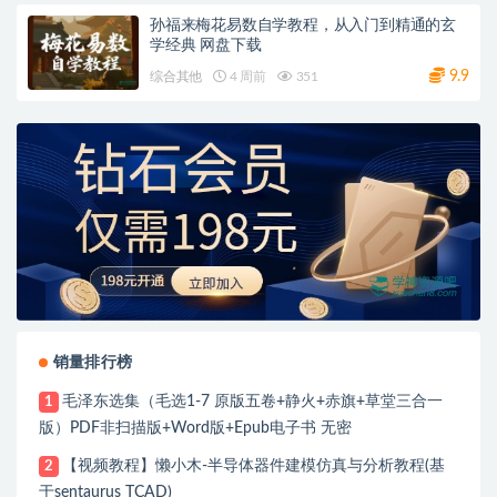
孙福来梅花易数自学教程，从入门到精通的玄
学经典 网盘下载
9.9
综合其他
4 周前
351
销量排行榜
毛泽东选集（毛选1-7 原版五卷+静火+赤旗+草堂三合一
1
版）PDF非扫描版+Word版+Epub电子书 无密
【视频教程】懒小木-半导体器件建模仿真与分析教程(基
2
于sentaurus TCAD)