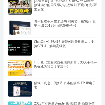
[高分日剧]《白色巨塔》豆瓣9.7分 两部全
接近满分的国民级小说改编剧 百度/夸克/阿
里云盘
骨科标准手术技术丛书 肘关节（第3版）莫
里主编 2015 彩图PDF电子书
ChatOn v1.59.495 智能AI聊天机器人，支
持GPT-4，解锁高级版
叶小鱼《文案实战变现特训营，30天手把手
教你成为顶尖文案高手》
借钱：利息、债务和资本的故事 EPUB电子
书
2023年葵黑黑Blender第4期结课 画质不错