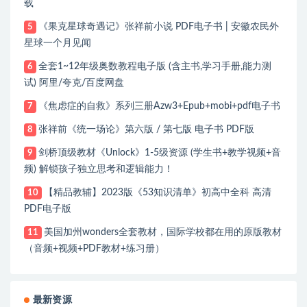
载
《果克星球奇遇记》张祥前小说 PDF电子书 | 安徽农民外
5
星球一个月见闻
全套1~12年级奥数教程电子版 (含主书,学习手册,能力测
6
试) 阿里/夸克/百度网盘
《焦虑症的自救》系列三册Azw3+Epub+mobi+pdf电子书
7
张祥前《统一场论》第六版 / 第七版 电子书 PDF版
8
剑桥顶级教材《Unlock》1-5级资源 (学生书+教学视频+音
9
频) 解锁孩子独立思考和逻辑能力！
【精品教辅】2023版《53知识清单》初高中全科 高清
10
PDF电子版
美国加州wonders全套教材，国际学校都在用的原版教材
11
（音频+视频+PDF教材+练习册）
最新资源