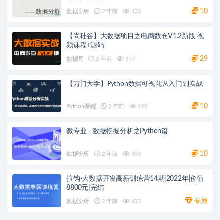
10
数据分析
2 年前
430
【尚硅谷】大数据项目之电商数仓V1.2新版 视
频课程+源码
29
数据库
2 年前
377
【万门大学】Python数据可视化从入门到实战
10
Python课程
2 年前
425
微专业 - 数据挖掘分析之Python篇
10
数据分析
2 年前
300
拉钩-大数据开发高薪训练营14期|2022年|价值
8800元|完结
专属
数据分析
2 年前
430