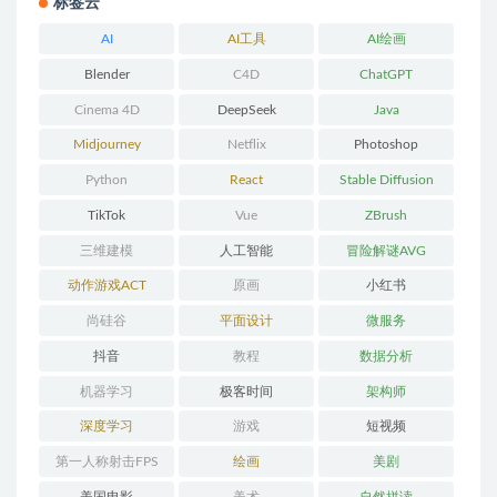
标签云
AI
AI工具
AI绘画
Blender
C4D
ChatGPT
Cinema 4D
DeepSeek
Java
Midjourney
Netflix
Photoshop
Python
React
Stable Diffusion
TikTok
Vue
ZBrush
三维建模
人工智能
冒险解谜AVG
动作游戏ACT
原画
小红书
尚硅谷
平面设计
微服务
抖音
教程
数据分析
机器学习
极客时间
架构师
深度学习
游戏
短视频
第一人称射击FPS
绘画
美剧
美国电影
美术
自然拼读