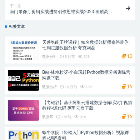
下一篇
南门录像厅剪辑实战进阶创作思维实战2023 画质高清
有素材 百度网盘
相关文章
天善智能王牌课程｜知名数据分析师秦路带你
七周征服数据分析 夸克网盘
10
数据分析
8 月前
358
B站-林粒粒呀-小白玩转Python数据分析训练营
网盘下载
15
数据分析
10 月前
289
【尚硅谷】基于阿里云搭建数据仓库(实时) 视频
教程+源代码 阿里云盘下载
15
数据库
1 年前
316
蜗牛学院《轻松入门Python数据分析》视频课
程+源码资料