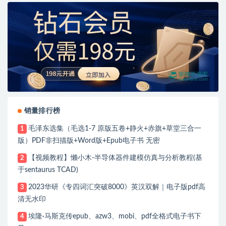
销量排行榜
毛泽东选集（毛选1-7 原版五卷+静火+赤旗+草堂三合一
1
版）PDF非扫描版+Word版+Epub电子书 无密
【视频教程】懒小木-半导体器件建模仿真与分析教程(基
2
于sentaurus TCAD)
2023华研《专四词汇突破8000》英汉双解｜电子版pdf高
3
清无水印
埃隆·马斯克传epub、azw3、mobi、pdf全格式电子书下
4