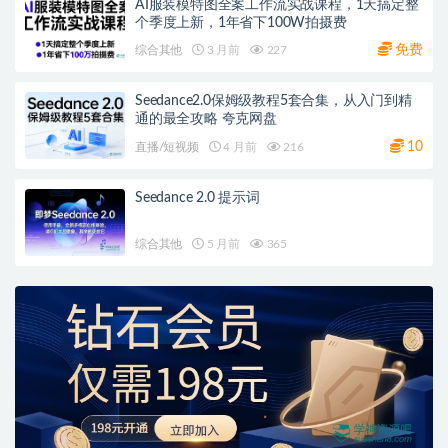
AI服装模特图全案工作流实战课程，1天搞定整
个季度上新，1年省下100W拍摄费
免费
综合其他
3 月前
227
Seedance2.0保姆级教程5套合集，从入门到精
通的最全攻略 夸克网盘
10
直播/短视频
4 月前
216
Seedance 2.0 提示词
综合其他
5 月前
365