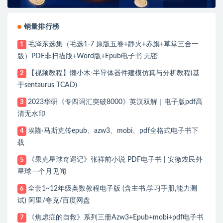
销量排行榜
毛泽东选集（毛选1-7 原版五卷+静火+赤旗+草堂三合一
1
版）PDF非扫描版+Word版+Epub电子书 无密
【视频教程】懒小木-半导体器件建模仿真与分析教程(基
2
于sentaurus TCAD)
2023华研《专四词汇突破8000》英汉双解｜电子版pdf高
3
清无水印
埃隆·马斯克传epub、azw3、mobi、pdf全格式电子书下
4
载
《果克星球奇遇记》张祥前小说 PDF电子书 | 安徽农民外
5
星球一个月见闻
全套1~12年级奥数教程电子版 (含主书,学习手册,能力测
6
试) 阿里/夸克/百度网盘
《焦虑症的自救》系列三册Azw3+Epub+mobi+pdf电子书
7