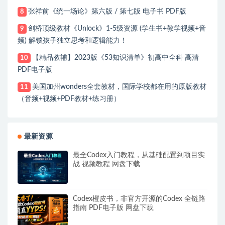
张祥前《统一场论》第六版 / 第七版 电子书 PDF版
8
剑桥顶级教材《Unlock》1-5级资源 (学生书+教学视频+音
9
频) 解锁孩子独立思考和逻辑能力！
【精品教辅】2023版《53知识清单》初高中全科 高清
10
PDF电子版
美国加州wonders全套教材，国际学校都在用的原版教材
11
（音频+视频+PDF教材+练习册）
最新资源
最全Codex入门教程，从基础配置到项目实
战 视频教程 网盘下载
Codex橙皮书，非官方开源的Codex 全链路
指南 PDF电子版 网盘下载