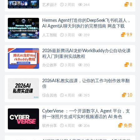
8
艺术设计
2 周前
244
Hermes Agent打造你的DeepSeek飞书机器人，
AI Agent从聊天到执行的完整指南 网盘下载
9.9
人工智能
3 周前
359
2026最新腾讯AI龙虾WorkBuddy办公自动化课
程入门到案例实战教程
8
办公效率
3 周前
350
2026AI私教实战课，让你的工作与创作效率翻
倍
10
综合其他
4 周前
395
CyberVerse ：一个开源数字人 Agent 平台，支
持一张照片生成可实时视频通话的 AI 角色
免费
软件分享
4 周前
206