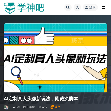
登录
全部
AI定制真人头像新玩法，附截流脚本
4.9
AIGC
3 年前
655