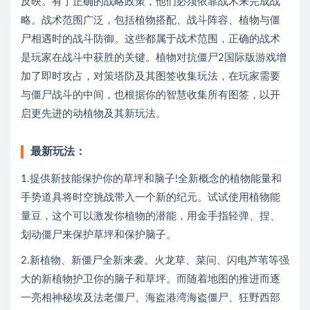
反映。有了正确的战略政策，他们必须依靠战术来完成战
略。战术范围广泛，包括植物搭配、战斗阵容、植物与僵
尸相遇时的战斗防御。这些都属于战术范围，正确的战术
是玩家在战斗中获胜的关键。植物对抗僵尸2国际版游戏增
加了即时攻占，对策塔防及其图签收集玩法，在玩家需要
与僵尸战斗的中间，也根据你的智慧收集所有图签，以开
启更先进的动植物及其新玩法。
最新玩法：
1.提供新技能保护你的草坪和脑子!全新概念的植物能量和
手势道具将时空挑战带入一个新的纪元。试试使用植物能
量豆，这个可以激发你植物的潜能，用金手指轻弹、捏、
划动僵尸来保护草坪和保护脑子。
2.新植物、新僵尸全新来袭。火龙草、菜问、闪电芦苇等强
大的新植物护卫你的脑子和草坪。而随着地图的推进而逐
一亮相神秘埃及法老僵尸、海盗港湾海盗僵尸、狂野西部