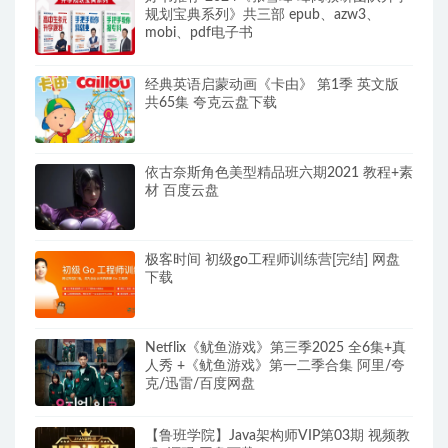
规划宝典系列》共三部 epub、azw3、
mobi、pdf电子书
经典英语启蒙动画《卡由》 第1季 英文版
共65集 夸克云盘下载
依古奈斯角色美型精品班六期2021 教程+素
材 百度云盘
极客时间 初级go工程师训练营[完结] 网盘
下载
Netflix《鱿鱼游戏》第三季2025 全6集+真
人秀 +《鱿鱼游戏》第一二季合集 阿里/夸
克/迅雷/百度网盘
【鲁班学院】Java架构师VIP第03期 视频教