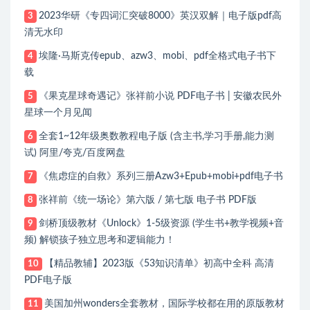
2023华研《专四词汇突破8000》英汉双解｜电子版pdf高
3
清无水印
埃隆·马斯克传epub、azw3、mobi、pdf全格式电子书下
4
载
《果克星球奇遇记》张祥前小说 PDF电子书 | 安徽农民外
5
星球一个月见闻
全套1~12年级奥数教程电子版 (含主书,学习手册,能力测
6
试) 阿里/夸克/百度网盘
《焦虑症的自救》系列三册Azw3+Epub+mobi+pdf电子书
7
张祥前《统一场论》第六版 / 第七版 电子书 PDF版
8
剑桥顶级教材《Unlock》1-5级资源 (学生书+教学视频+音
9
频) 解锁孩子独立思考和逻辑能力！
【精品教辅】2023版《53知识清单》初高中全科 高清
10
PDF电子版
美国加州wonders全套教材，国际学校都在用的原版教材
11