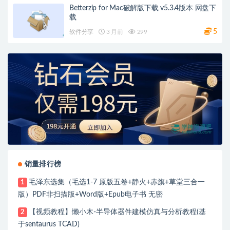
Betterzip for Mac破解版下载 v5.3.4版本 网盘下
载
5
软件分享
3 月前
299
销量排行榜
毛泽东选集（毛选1-7 原版五卷+静火+赤旗+草堂三合一
1
版）PDF非扫描版+Word版+Epub电子书 无密
【视频教程】懒小木-半导体器件建模仿真与分析教程(基
2
于sentaurus TCAD)