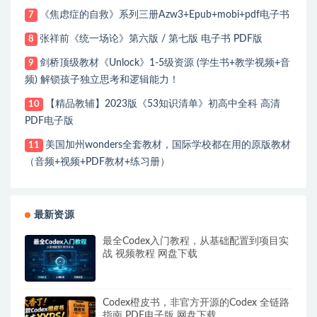
《焦虑症的自救》系列三册Azw3+Epub+mobi+pdf电子书
7
张祥前《统一场论》第六版 / 第七版 电子书 PDF版
8
剑桥顶级教材《Unlock》1-5级资源 (学生书+教学视频+音
9
频) 解锁孩子独立思考和逻辑能力！
【精品教辅】2023版《53知识清单》初高中全科 高清
10
PDF电子版
美国加州wonders全套教材，国际学校都在用的原版教材
11
（音频+视频+PDF教材+练习册）
最新资源
最全Codex入门教程，从基础配置到项目实
战 视频教程 网盘下载
Codex橙皮书，非官方开源的Codex 全链路
指南 PDF电子版 网盘下载