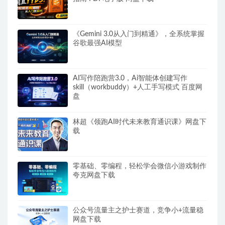
《Gemini 3.0从入门到精通》，全系统掌握
谷歌最强AI模型
AI写作陪跑营3.0，Ai智能体创建写作
skill（workbuddy）+人工手写模式 百度网
盘
林超《领跑AI时代未来教育通识课》网盘下
载
零基础、零编程，轻松学会微信小游戏制作
夸克网盘下载
公众号流量主之护士赛道，竞争小+流量稳
网盘下载