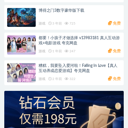
博得之门3数字豪华版下载
免费
游戏
3 年前
725
都要！小孩子才做选择 v13983181 真人互动游
戏+电影游戏 夸克网盘
免费
游戏
1 年前
247
糟糕，我要坠入爱河啦！Falling In Love【真人
互动养成恋爱游戏】夸克网盘
免费
游戏
2 年前
322