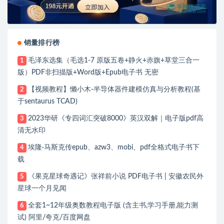
销量排行榜
毛泽东选集（毛选1-7 原版五卷+静火+赤旗+草堂三合一
1
版）PDF非扫描版+Word版+Epub电子书 无密
【视频教程】懒小木-半导体器件建模仿真与分析教程(基
2
于sentaurus TCAD)
2023华研《专四词汇突破8000》英汉双解｜电子版pdf高
3
清无水印
埃隆·马斯克传epub、azw3、mobi、pdf全格式电子书下
4
载
《果克星球奇遇记》张祥前小说 PDF电子书 | 安徽农民外
5
星球一个月见闻
全套1~12年级奥数教程电子版 (含主书,学习手册,能力测
6
试) 阿里/夸克/百度网盘