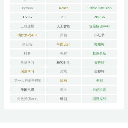
Python
React
Stable Diffusion
TikTok
Vue
ZBrush
三维建模
人工智能
冒险解谜AVG
动作游戏ACT
原画
小红书
尚硅谷
平面设计
微服务
抖音
教程
数据分析
机器学习
极客时间
架构师
深度学习
游戏
短视频
第一人称射击FPS
绘画
美剧
美国电影
美术
自然拼读
角色扮演RPG
韩剧
项目实战