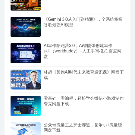
《Gemini 3.0从入门到精通》，全系统掌握
谷歌最强AI模型
AI写作陪跑营3.0，Ai智能体创建写作
skill（workbuddy）+人工手写模式 百度网
盘
林超《领跑AI时代未来教育通识课》网盘下
载
零基础、零编程，轻松学会微信小游戏制作
夸克网盘下载
公众号流量主之护士赛道，竞争小+流量稳
网盘下载