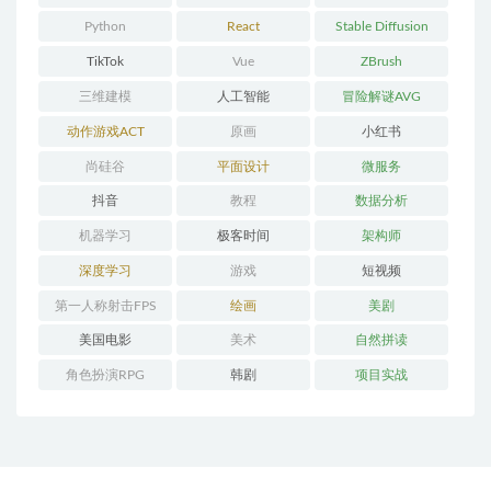
Python
React
Stable Diffusion
TikTok
Vue
ZBrush
三维建模
人工智能
冒险解谜AVG
动作游戏ACT
原画
小红书
尚硅谷
平面设计
微服务
抖音
教程
数据分析
机器学习
极客时间
架构师
深度学习
游戏
短视频
第一人称射击FPS
绘画
美剧
美国电影
美术
自然拼读
角色扮演RPG
韩剧
项目实战