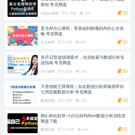
教程 夸克网盘
10
Python课程
5 月前
253
姜戈AI办公课程，零基础到精通的AI办公全攻
略 夸克网盘
15
办公效率
5 月前
407
朱丹12堂超级搜索术，信息检索与数据分析实
战指南 夸克网盘
10
办公效率
8 月前
282
天善智能王牌课程｜知名数据分析师秦路带你
七周征服数据分析 夸克网盘
10
数据分析
8 月前
358
B站-林粒粒呀-小白玩转Python数据分析训练营
网盘下载
15
数据分析
10 月前
289