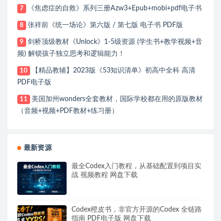
《焦虑症的自救》系列三册Azw3+Epub+mobi+pdf电子书
7
张祥前《统一场论》第六版 / 第七版 电子书 PDF版
8
剑桥顶级教材《Unlock》1-5级资源 (学生书+教学视频+音
9
频) 解锁孩子独立思考和逻辑能力！
【精品教辅】2023版《53知识清单》初高中全科 高清
10
PDF电子版
美国加州wonders全套教材，国际学校都在用的原版教材
11
（音频+视频+PDF教材+练习册）
最新资源
最全Codex入门教程，从基础配置到项目实
战 视频教程 网盘下载
Codex橙皮书，非官方开源的Codex 全链路
指南 PDF电子版 网盘下载