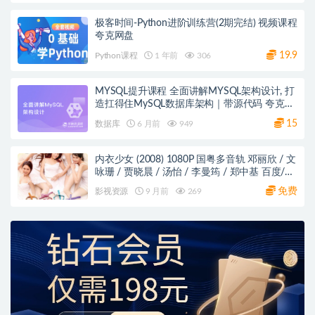
极客时间-Python进阶训练营(2期完结) 视频课程
夸克网盘
19.9
Python课程
1 年前
306
MYSQL提升课程 全面讲解MYSQL架构设计, 打
造扛得住MySQL数据库架构｜带源代码 夸克网
盘
15
数据库
6 月前
949
内衣少女 (2008) 1080P 国粤多音轨 邓丽欣 / 文
咏珊 / 贾晓晨 / 汤怡 / 李曼筠 / 郑中基 百度/阿
里/夸克网盘
免费
影视资源
9 月前
269