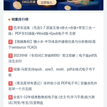
销量排行榜
毛泽东选集（毛选1-7 原版五卷+静火+赤旗+草堂三合一
1
版）PDF非扫描版+Word版+Epub电子书 无密
【视频教程】懒小木-半导体器件建模仿真与分析教程(基
2
于sentaurus TCAD)
2023华研《专四词汇突破8000》英汉双解｜电子版pdf高
3
清无水印
埃隆·马斯克传epub、azw3、mobi、pdf全格式电子书下
4
载
《果克星球奇遇记》张祥前小说 PDF电子书 | 安徽农民外
5
星球一个月见闻
全套1~12年级奥数教程电子版 (含主书,学习手册,能力测
6
试) 阿里/夸克/百度网盘