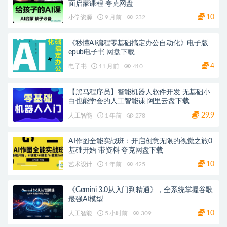
面启蒙课程 夸克网盘
10
小学资源
9 月前
232
《秒懂AI编程零基础搞定办公自动化》电子版
epub电子书 网盘下载
4
电子书
11 月前
410
【黑马程序员】智能机器人软件开发 无基础小
白也能学会的人工智能课 阿里云盘下载
29.9
人工智能
1 年前
278
AI作图全能实战班：开启创意无限的视觉之旅0
基础开始 带资料 夸克网盘下载
10
艺术设计
1 年前
425
《Gemini 3.0从入门到精通》，全系统掌握谷歌
最强AI模型
10
人工智能
5 小时前
309