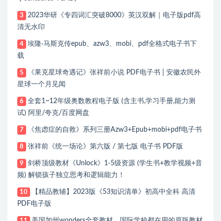
2023华研《专四词汇突破8000》英汉双解｜电子版pdf高
3
清无水印
埃隆·马斯克传epub、azw3、mobi、pdf全格式电子书下
4
载
《果克星球奇遇记》张祥前小说 PDF电子书 | 安徽农民外
5
星球一个月见闻
全套1~12年级奥数教程电子版 (含主书,学习手册,能力测
6
试) 阿里/夸克/百度网盘
《焦虑症的自救》系列三册Azw3+Epub+mobi+pdf电子书
7
张祥前《统一场论》第六版 / 第七版 电子书 PDF版
8
剑桥顶级教材《Unlock》1-5级资源 (学生书+教学视频+音
9
频) 解锁孩子独立思考和逻辑能力！
【精品教辅】2023版《53知识清单》初高中全科 高清
10
PDF电子版
美国加州wonders全套教材，国际学校都在用的原版教材
11