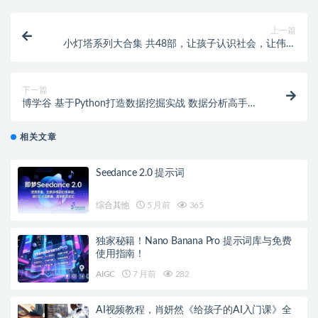
上一篇
小灯塔系列大合集 共48部，让孩子认识社会，让伟大
的灵魂照亮童心！
下一篇
博学谷 基于Python打造数据挖掘实战 数据分析高手训
练营 | 完结
相关文章
Seedance 2.0 提示词
综合其他
5 月前
365
独家秘籍！Nano Banana Pro 提示词库与免费
使用指南！
AIGC
7 月前
282
AI视频教程，肖妍然《给孩子的AI入门课》全