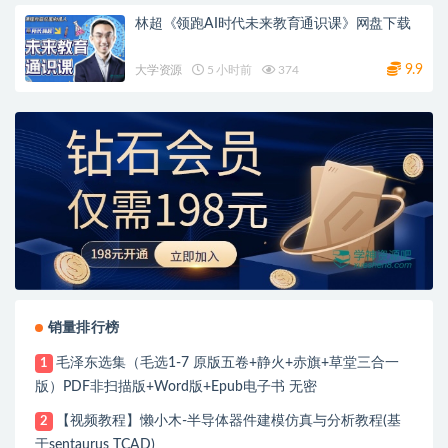
林超《领跑AI时代未来教育通识课》网盘下载
9.9
大学资源
5 小时前
374
销量排行榜
毛泽东选集（毛选1-7 原版五卷+静火+赤旗+草堂三合一
1
版）PDF非扫描版+Word版+Epub电子书 无密
【视频教程】懒小木-半导体器件建模仿真与分析教程(基
2
于sentaurus TCAD)