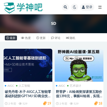
登录
全部
SD
最新
热度
更新
评论
随机
AIGC
人工智能
AIGC
艺术设计
破壳丹塔-木子-AIGC人工智能零
野菩萨：AI绘画资深课第五期价
基础到进阶GPT MJ SD商业技术
值1398元，掌握AI绘画，实现
落地应用训练 网盘下载
各种商业变现
19
18
2 年前
529
2 年前
529