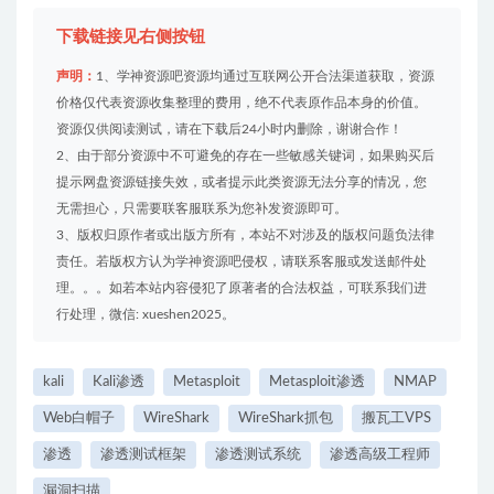
下载链接见右侧按钮
声明：
1、学神资源吧资源均通过互联网公开合法渠道获取，资源
价格仅代表资源收集整理的费用，绝不代表原作品本身的价值。
资源仅供阅读测试，请在下载后24小时内删除，谢谢合作！
2、由于部分资源中不可避免的存在一些敏感关键词，如果购买后
提示网盘资源链接失效，或者提示此类资源无法分享的情况，您
无需担心，只需要联客服联系为您补发资源即可。
3、版权归原作者或出版方所有，本站不对涉及的版权问题负法律
责任。若版权方认为学神资源吧侵权，请联系客服或发送邮件处
理。。。如若本站内容侵犯了原著者的合法权益，可联系我们进
行处理，微信: xueshen2025。
kali
Kali渗透
Metasploit
Metasploit渗透
NMAP
Web白帽子
WireShark
WireShark抓包
搬瓦工VPS
渗透
渗透测试框架
渗透测试系统
渗透高级工程师
漏洞扫描