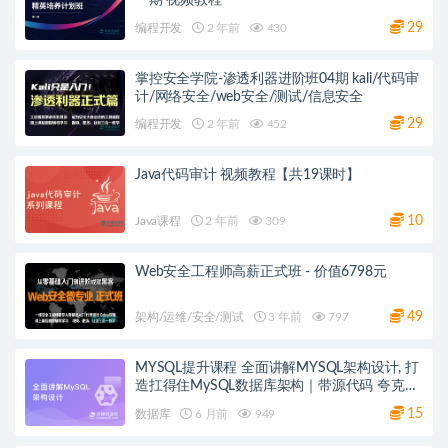
29
编程开发
2 年前
430
掌控安全学院-渗透利器进阶班04期 kali/代码审
计/网络安全/web安全/测试/信息安全
29
编程开发
2 年前
452
Java代码审计 视频教程【共19课时】
10
Java课程
2 年前
309
Web安全工程师高薪正式班 - 价值6798元
49
架构/运维/安全/测试
3 年前
797
MYSQL提升课程 全面讲解MYSQL架构设计, 打
造扛得住MySQL数据库架构｜带源代码 夸克网
盘
15
数据库
6 月前
949