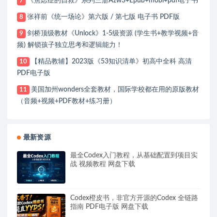
《焦虑症的自救》系列三册Azw3+Epub+mobi+pdf电子书
7
张祥前《统一场论》第六版 / 第七版 电子书 PDF版
8
剑桥顶级教材《Unlock》1-5级资源 (学生书+教学视频+音
9
频) 解锁孩子独立思考和逻辑能力！
【精品教辅】2023版《53知识清单》初高中全科 高清
10
PDF电子版
美国加州wonders全套教材，国际学校都在用的原版教材
11
（音频+视频+PDF教材+练习册）
最新资源
最全Codex入门教程，从基础配置到项目实
战 视频教程 网盘下载
Codex橙皮书，非官方开源的Codex 全链路
指南 PDF电子版 网盘下载