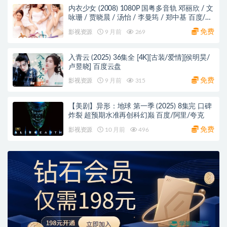
内衣少女 (2008) 1080P 国粤多音轨 邓丽欣 / 文
咏珊 / 贾晓晨 / 汤怡 / 李曼筠 / 郑中基 百度/阿
里/夸克网盘
免费
影视资源
9 月前
269
入青云 (2025) 36集全 [4K][古装/爱情][侯明昊/
卢昱晓] 百度云盘
免费
影视资源
9 月前
315
【美剧】异形：地球 第一季 (2025) 8集完 口碑
炸裂 超预期水准再创科幻巅 百度/阿里/夸克
免费
影视资源
10 月前
496