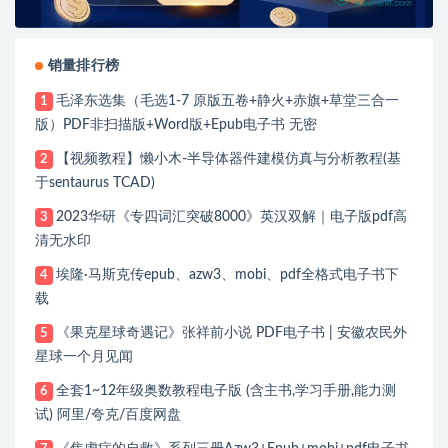
销量排行榜
毛泽东选集（毛选1-7 原版五卷+静火+赤旗+草堂三合一
1
版）PDF非扫描版+Word版+Epub电子书 无密
【视频教程】懒小木-半导体器件建模仿真与分析教程(基
2
于sentaurus TCAD)
2023华研《专四词汇突破8000》英汉双解｜电子版pdf高
3
清无水印
埃隆·马斯克传epub、azw3、mobi、pdf全格式电子书下
4
载
《果克星球奇遇记》张祥前小说 PDF电子书 | 安徽农民外
5
星球一个月见闻
全套1~12年级奥数教程电子版 (含主书,学习手册,能力测
6
试) 阿里/夸克/百度网盘