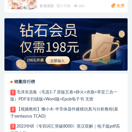
里/夸克网盘
免费
影视资源
9 月前
269
销量排行榜
毛泽东选集（毛选1-7 原版五卷+静火+赤旗+草堂三合一
1
版）PDF非扫描版+Word版+Epub电子书 无密
【视频教程】懒小木-半导体器件建模仿真与分析教程(基
2
于sentaurus TCAD)
2023华研《专四词汇突破8000》英汉双解｜电子版pdf高
3