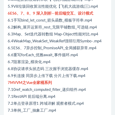
5.9V8垃圾回收算法性能优化【飞机大战游戏(三).mp4
6ES6、7、8、9 深入剖析--前后端交互、设计模式
6.1手写bind_let_const_箭头函数_模板字符串.mp4
6.2解构_展开运算符_rest_无限平铺数组_可选链.mp4
6.3Map、Set迭代器转数组 Map-Object性能对比.mp4
6.4WeakMap_WeakSet_WeakRef强弱引用Symbo-.mp4
6.5ES6、7异步控制_PromiseAPI_全局捕获异常.mp4
6.6重写forEach_优雅await_事件循环.mp4
6.7阻塞渲染_模块化.mp4
6.8协议请求头状态码 三次握手浏览器缓存.mp4
6.9长连接 同异步上传下载 分片上传下载.mp4
7MVVM之Vue全家桶系列
7.10ref_watch_computed_filter_递归组件.mp4
7.1RestAPI 前后端分离.mp4
7.2单点登录原理1 跨域详解 观察者模式.mp4
7.3单例_工厂_抽象工厂.mp4