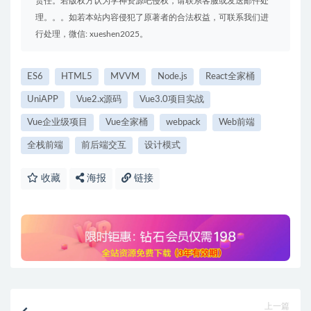
责任。若版权方认为学神资源吧侵权，请联系客服或发送邮件处
理。。。如若本站内容侵犯了原著者的合法权益，可联系我们进
行处理，微信: xueshen2025。
ES6
HTML5
MVVM
Node.js
React全家桶
UniAPP
Vue2.x源码
Vue3.0项目实战
Vue企业级项目
Vue全家桶
webpack
Web前端
全栈前端
前后端交互
设计模式
收藏
海报
链接
上一篇