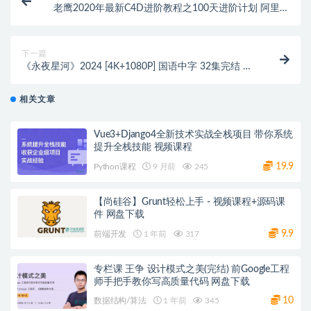
老鹰2020年最新C4D进阶教程之100天进阶计划 阿里云
盘下载
下一篇
《永夜星河》2024 [4K+1080P] 国语中字 32集完结 阿
里/夸克/百度云盘
相关文章
Vue3+Django4全新技术实战全栈项目 带你系统
提升全栈技能 视频课程
19.9
Python课程
9 月前
245
【尚硅谷】Grunt轻松上手 - 视频课程+源码课
件 网盘下载
9.9
前端开发
1 年前
317
专栏课 王争 设计模式之美(完结) 前Google工程
师手把手教你写高质量代码 网盘下载
10
数据结构/算法
1 年前
345