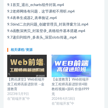
9.1首页_退出_echarts组件封装.mp4
9.2老师网络有问题，这节课程不用听.mp4
9.4表单生成器2_表单验证.mp4
9.5bind二次的问题_创建管理员_封装弹窗方法.mp4
9.6函数深拷贝_封装登录_表格组件基本搭建.mp4
9.7递归列组件_多表头_深层slots传递_.mp4
相关课程/资源
【腾讯课堂】Web前端开
【金渡教育】Web前端开
发工程师高薪进阶班 --金
发工程师高薪进阶班4期
渡教育
教程视频+源码 价值6999
2023年5月9日
元
在“前端开发”中
2024年4月18日
在“前端开发”中