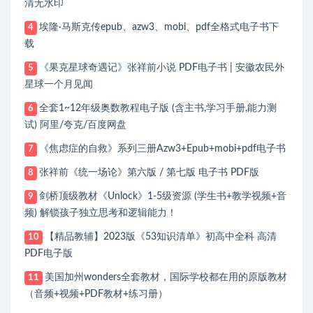
清无水印
埃隆·马斯克传epub、azw3、mobi、pdf全格式电子书下
4
载
《果克星球奇遇记》张祥前小说 PDF电子书 | 安徽农民外
5
星球一个月见闻
全套1~12年级奥数教程电子版 (含主书,学习手册,能力测
6
试) 阿里/夸克/百度网盘
《焦虑症的自救》系列三册Azw3+Epub+mobi+pdf电子书
7
张祥前《统一场论》第六版 / 第七版 电子书 PDF版
8
剑桥顶级教材《Unlock》1-5级资源 (学生书+教学视频+音
9
频) 解锁孩子独立思考和逻辑能力！
【精品教辅】2023版《53知识清单》初高中全科 高清
10
PDF电子版
美国加州wonders全套教材，国际学校都在用的原版教材
11
（音频+视频+PDF教材+练习册）