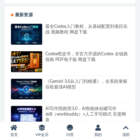
最新资源
最全Codex入门教程，从基础配置到项目实
战 视频教程 网盘下载
Codex橙皮书，非官方开源的Codex 全链路
指南 PDF电子版 网盘下载
《Gemini 3.0从入门到精通》，全系统掌握
谷歌最强AI模型
AI写作陪跑营3.0，Ai智能体创建写作
skill（workbuddy）+人工手写模式 百度网
盘
首页
VIP会员
问答
我的
顶部
林超《领跑AI时代未来教育通识课》网盘下