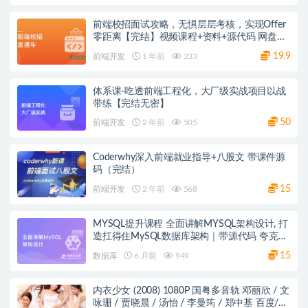
前端校招面试攻略，无惧层层考核，实现Offer
零距离【完结】视频课程+资料+源代码 网盘下
载
19.9
前端开发
1 年前
233
体系课-吃透前端工程化，大厂级实战项目以战
带练【完结无密】
50
前端开发
2 年前
505
Coderwhy深入前端就业指导+八股文 带课件源
码（完结）
15
前端开发
2 年前
568
MYSQL提升课程 全面讲解MYSQL架构设计, 打
造扛得住MySQL数据库架构｜带源代码 夸克网
盘
15
数据库
6 月前
949
内衣少女 (2008) 1080P 国粤多音轨 邓丽欣 / 文
咏珊 / 贾晓晨 / 汤怡 / 李曼筠 / 郑中基 百度/阿