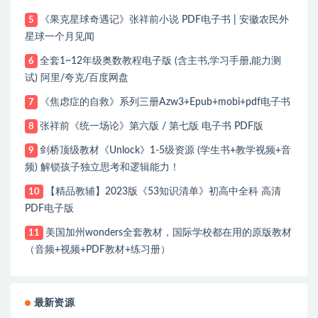
《果克星球奇遇记》张祥前小说 PDF电子书 | 安徽农民外
5
星球一个月见闻
全套1~12年级奥数教程电子版 (含主书,学习手册,能力测
6
试) 阿里/夸克/百度网盘
《焦虑症的自救》系列三册Azw3+Epub+mobi+pdf电子书
7
张祥前《统一场论》第六版 / 第七版 电子书 PDF版
8
剑桥顶级教材《Unlock》1-5级资源 (学生书+教学视频+音
9
频) 解锁孩子独立思考和逻辑能力！
【精品教辅】2023版《53知识清单》初高中全科 高清
10
PDF电子版
美国加州wonders全套教材，国际学校都在用的原版教材
11
（音频+视频+PDF教材+练习册）
最新资源