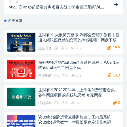
下一篇
Vue、Django前后端分离项目实战：学生管理系统V4.0
｜完结无密 网盘下载
相关文章
生财有术·大航海完整版 24部全套培训教程｜普
通人闭眼照做就能变现的搞钱秘籍｜网盘下载
19.9
综合其他
3 周前
287
海外视频营销YouTube油管系列课程，从0到1玩
转YouTube推广 网盘下载
19.9
跨境电商
2 月前
291
生财有术20212024年，上千条付费资源合集，
各种网赚项目的实践与思考 夸克网盘
8
综合其他
9 月前
393
Youtube金牌运营直播训练营，国内最系统
Youtube运营教学，掌握长期稳定流量密码