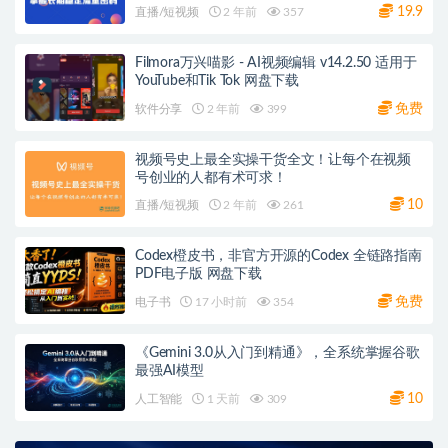
19.9
直播/短视频
2 年前
357
Filmora万兴喵影 - AI视频编辑 v14.2.50 适用于
YouTube和Tik Tok 网盘下载
免费
软件分享
2 年前
399
视频号史上最全实操干货全文！让每个在视频
号创业的人都有术可求！
10
直播/短视频
2 年前
261
Codex橙皮书，非官方开源的Codex 全链路指南
PDF电子版 网盘下载
免费
电子书
17 小时前
354
《Gemini 3.0从入门到精通》，全系统掌握谷歌
最强AI模型
10
人工智能
1 天前
309