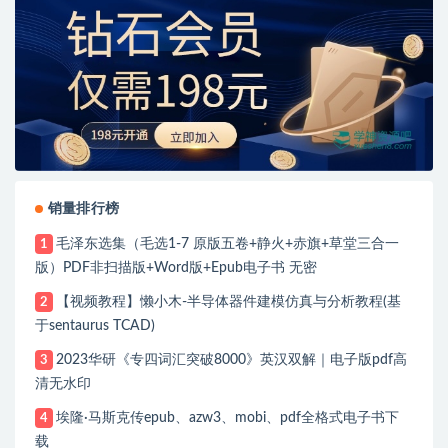
销量排行榜
毛泽东选集（毛选1-7 原版五卷+静火+赤旗+草堂三合一
1
版）PDF非扫描版+Word版+Epub电子书 无密
【视频教程】懒小木-半导体器件建模仿真与分析教程(基
2
于sentaurus TCAD)
2023华研《专四词汇突破8000》英汉双解｜电子版pdf高
3
清无水印
埃隆·马斯克传epub、azw3、mobi、pdf全格式电子书下
4
载