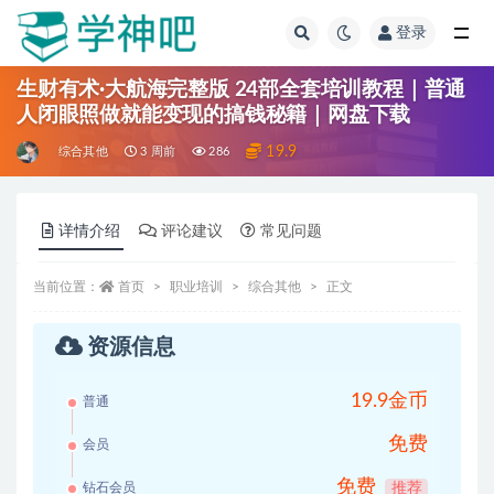
登录
全部
生财有术·大航海完整版 24部全套培训教程｜普通
人闭眼照做就能变现的搞钱秘籍｜网盘下载
19.9
综合其他
3 周前
286
详情介绍
评论建议
常见问题
当前位置：
首页
职业培训
综合其他
正文
资源信息
19.9金币
普通
免费
会员
免费
钻石会员
推荐