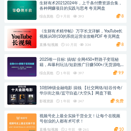
生财有术20212024年，上千条付费资源合集，
各种网赚项目的实践与思考 夸克网盘
8
综合其他
9 月前
393
《生财有术精华帖》万字长文详解，YouTube长
视频从0到10的系统运营全攻略PDF 夸克网盘
8
直播/短视频
10 月前
334
2025唯一目标: 搞钱! 全网450+野路子变现秘
籍，AI暴利玩法/短剧推广日赚500+/无货源电
商等 PDF文字版 网盘下载
9.9
综合其他
1 年前
397
10部神级金融电影 搞钱 【社交网络/硅谷传奇/
华尔街之狼/监守自盗/大空头】网盘下载
免费
影视资源
1 年前
247
视频号史上最全实操干货全文！让每个在视频
号创业的人都有术可求！
10
直播/短视频
2 年前
261