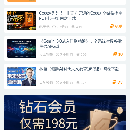
Codex橙皮书，非官方开源的Codex 全链路指南
PDF电子版 网盘下载
免费
电子书
20 分前
354
《Gemini 3.0从入门到精通》，全系统掌握谷歌
最强AI模型
10
人工智能
7 小时前
309
林超《领跑AI时代未来教育通识课》网盘下载
9.9
大学资源
8 小时前
374