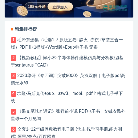
销量排行榜
毛泽东选集（毛选1-7 原版五卷+静火+赤旗+草堂三合一
1
版）PDF非扫描版+Word版+Epub电子书 无密
【视频教程】懒小木-半导体器件建模仿真与分析教程(基
2
于sentaurus TCAD)
2023华研《专四词汇突破8000》英汉双解｜电子版pdf高
3
清无水印
埃隆·马斯克传epub、azw3、mobi、pdf全格式电子书下
4
载
《果克星球奇遇记》张祥前小说 PDF电子书 | 安徽农民外
5
星球一个月见闻
全套1~12年级奥数教程电子版 (含主书,学习手册,能力测
6
试) 阿里/夸克/百度网盘