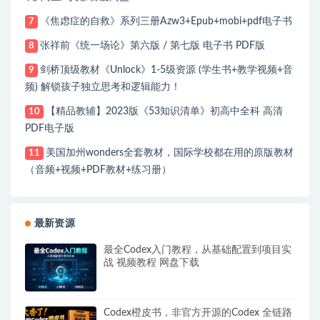
《焦虑症的自救》系列三册Azw3+Epub+mobi+pdf电子书
7
张祥前《统一场论》第六版 / 第七版 电子书 PDF版
8
剑桥顶级教材《Unlock》1-5级资源 (学生书+教学视频+音
9
频) 解锁孩子独立思考和逻辑能力！
【精品教辅】2023版《53知识清单》初高中全科 高清
10
PDF电子版
美国加州wonders全套教材，国际学校都在用的原版教材
11
（音频+视频+PDF教材+练习册）
最新资源
最全Codex入门教程，从基础配置到项目实
战 视频教程 网盘下载
Codex橙皮书，非官方开源的Codex 全链路