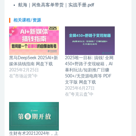
航海｜闲鱼高客单带货｜实战手册.pdf
相关课程/资源
黑马DeepSeek 2025AI+新
2025唯一目标: 搞钱! 全网
媒体搞钱指南 网盘下载
450+野路子变现秘籍，AI
2025年2月25日
暴利玩法/短剧推广日赚
在“市场运营”中
500+/无货源电商等 PDF
文字版 网盘下载
2025年6月27日
在“夸克云盘”中
生财有术20212024年，上