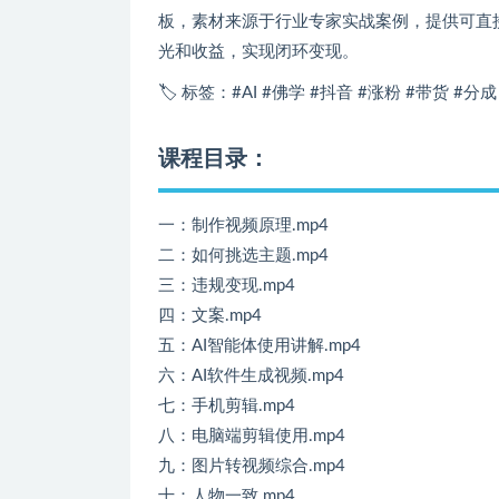
板，素材来源于行业专家实战案例，提供可直
光和收益，实现闭环变现。
🏷️ 标签：#AI #佛学 #抖音 #涨粉 #带货 #分
课程目录：
一：制作视频原理.mp4
二：如何挑选主题.mp4
三：违规变现.mp4
四：文案.mp4
五：AI智能体使用讲解.mp4
六：AI软件生成视频.mp4
七：手机剪辑.mp4
八：电脑端剪辑使用.mp4
九：图片转视频综合.mp4
十：人物一致.mp4