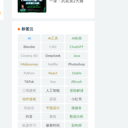
一课：武装第2大脑
0
标签云
AI
AI工具
AI绘画
Blender
C4D
ChatGPT
Cinema 4D
DeepSeek
Java
Midjourney
Netflix
Photoshop
Python
React
Stable
Diffusion
TikTok
Vue
ZBrush
三维建模
人工智能
冒险解谜
AVG
动作游戏
原画
小红书
ACT
尚硅谷
平面设计
微服务
抖音
教程
数据分析
机器学习
极客时间
架构师