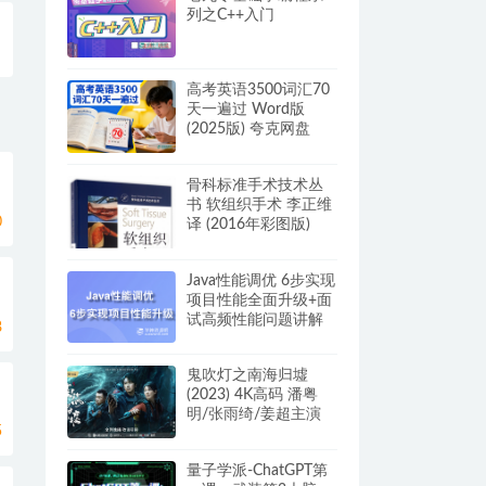
列之C++入门
高考英语3500词汇70
天一遍过 Word版
(2025版) 夸克网盘
骨科标准手术技术丛
书 软组织手术 李正维
0
译 (2016年彩图版)
PDF电子书
Java性能调优 6步实现
项目性能全面升级+面
试高频性能问题讲解
8
（完结无密）
鬼吹灯之南海归墟
(2023) 4K高码 潘粤
明/张雨绮/姜超主演
5
阿里云盘资源【16集
完】
量子学派-ChatGPT第