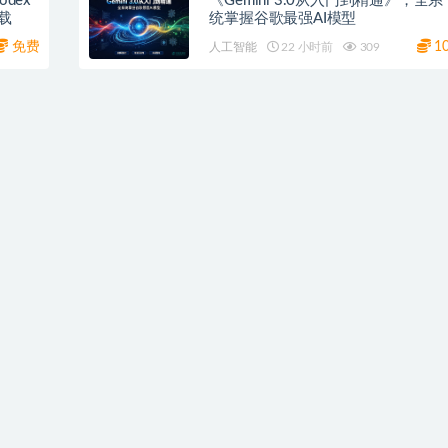
dex
《Gemini 3.0从入门到精通》，全系
载
统掌握谷歌最强AI模型
免费
1
人工智能
22 小时前
309