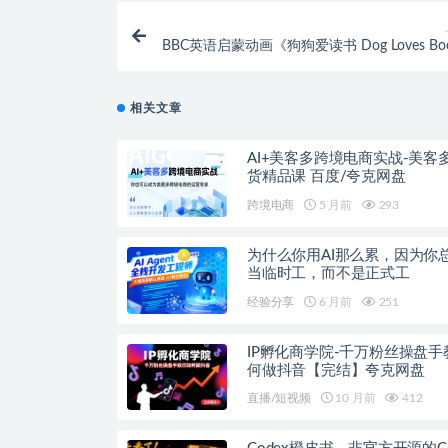
BBC英语启蒙动画《狗狗爱读书 Dog Loves Bo
52集 夸
相关文章
AI+美客多跨境电商实战-美客
货精品课 百度/夸克网盘
跨境电商
5 月前
293
为什么你用AI那么累，因为你
当临时工，而不是正式工
经验分享
6 月前
251
IP孵化商学院-千万粉丝操盘手
何做抖音【完结】夸克网盘
直播/短视频
10 月前
412