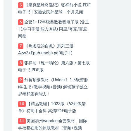
《果克星球奇遇记》张祥前小说 PDF
5
电子书 | 安徽农民外星球一个月见闻
全套1~12年级奥数教程电子版 (含主
6
书,学习手册,能力测试) 阿里/夸克/百度
网盘
《焦虑症的自救》系列三册
7
Azw3+Epub+mobi+pdf电子书
张祥前《统一场论》第六版 / 第七版
8
电子书 PDF版
剑桥顶级教材《Unlock》1-5级资源
9
(学生书+教学视频+音频) 解锁孩子独立
思考和逻辑能力！
【精品教辅】2023版《53知识清
10
单》初高中全科 高清PDF电子版
美国加州wonders全套教材，国际
11
学校都在用的原版教材（音频+视频