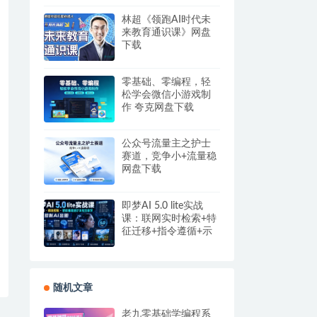
盘
林超《领跑AI时代未
来教育通识课》网盘
下载
零基础、零编程，轻
松学会微信小游戏制
作 夸克网盘下载
公众号流量主之护士
赛道，竞争小+流量稳
网盘下载
即梦AI 5.0 lite实战
课：联网实时检索+特
征迁移+指令遵循+示
例参考，精准控制AI
出图
随机文章
老九零基础学编程系