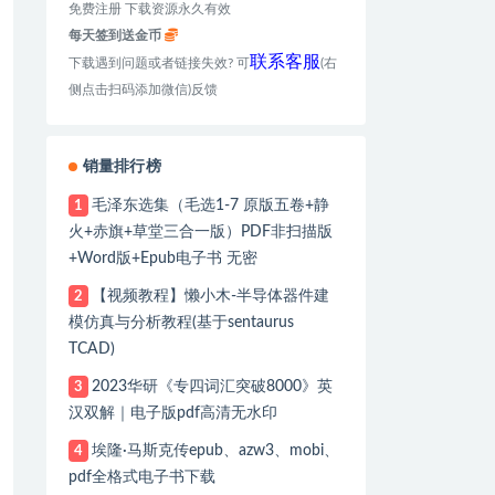
免费注册 下载资源永久有效
每天签到送金币
联系客服
下载遇到问题或者链接失效? 可
(右
侧点击扫码添加微信)反馈
销量排行榜
毛泽东选集（毛选1-7 原版五卷+静
1
火+赤旗+草堂三合一版）PDF非扫描版
+Word版+Epub电子书 无密
【视频教程】懒小木-半导体器件建
2
模仿真与分析教程(基于sentaurus
TCAD)
2023华研《专四词汇突破8000》英
3
汉双解｜电子版pdf高清无水印
埃隆·马斯克传epub、azw3、mobi、
4
pdf全格式电子书下载