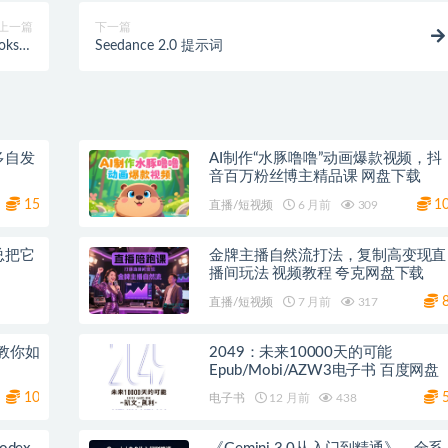
上一篇
下一篇
oks》
Seedance 2.0 提示词
克网盘
多自发
AI制作“水豚噜噜”动画爆款视频，抖
音百万粉丝博主精品课 网盘下载
15
1
直播/短视频
6 月前
309
总把它
金牌主播自然流打法，复制高变现直
播间玩法 视频教程 夸克网盘下载
直播/短视频
7 月前
317
教你如
2049：未来10000天的可能
Epub/Mobi/AZW3电子书 百度网盘
10
电子书
12 月前
438