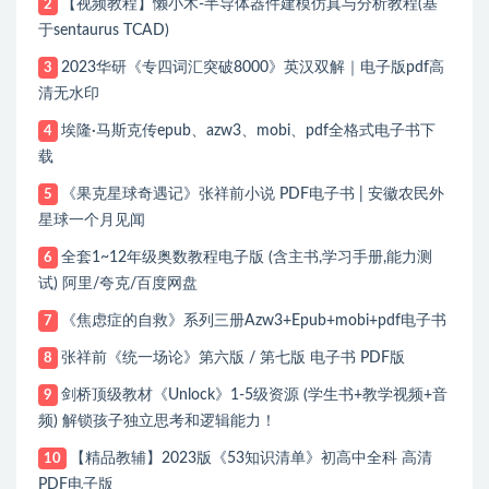
【视频教程】懒小木-半导体器件建模仿真与分析教程(基
2
于sentaurus TCAD)
2023华研《专四词汇突破8000》英汉双解｜电子版pdf高
3
清无水印
埃隆·马斯克传epub、azw3、mobi、pdf全格式电子书下
4
载
《果克星球奇遇记》张祥前小说 PDF电子书 | 安徽农民外
5
星球一个月见闻
全套1~12年级奥数教程电子版 (含主书,学习手册,能力测
6
试) 阿里/夸克/百度网盘
《焦虑症的自救》系列三册Azw3+Epub+mobi+pdf电子书
7
张祥前《统一场论》第六版 / 第七版 电子书 PDF版
8
剑桥顶级教材《Unlock》1-5级资源 (学生书+教学视频+音
9
频) 解锁孩子独立思考和逻辑能力！
【精品教辅】2023版《53知识清单》初高中全科 高清
10
PDF电子版