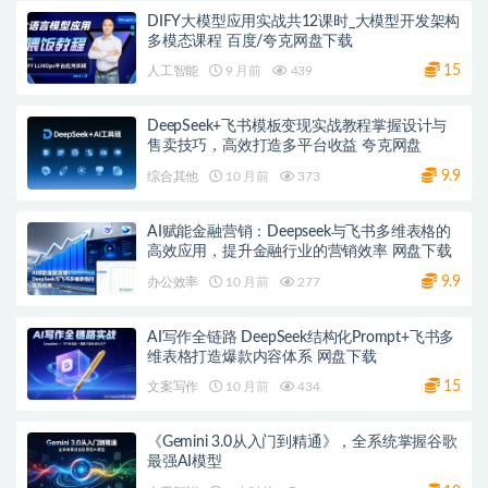
DIFY大模型应用实战共12课时_大模型开发架构
多模态课程 百度/夸克网盘下载
15
人工智能
9 月前
439
DeepSeek+飞书模板变现实战教程掌握设计与
售卖技巧，高效打造多平台收益 夸克网盘
9.9
综合其他
10 月前
373
AI赋能金融营销：Deepseek与飞书多维表格的
高效应用，提升金融行业的营销效率 网盘下载
9.9
办公效率
10 月前
277
AI写作全链路 DeepSeek结构化Prompt+飞书多
维表格打造爆款内容体系 网盘下载
15
文案写作
10 月前
434
《Gemini 3.0从入门到精通》，全系统掌握谷歌
最强AI模型