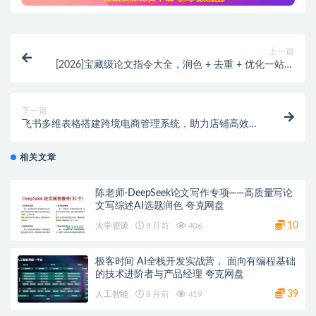
上一篇
[2026]宝藏级论文指令大全，润色 + 去重 + 优化一站式
解决 夸克网盘
下一篇
飞书多维表格搭建跨境电商管理系统，助力店铺高效增
长 一张表全打通 网盘下载
相关文章
陈老师-DeepSeek论文写作专项——高质量写论
文写综述AI选题润色 夸克网盘
10
大学资源
8 月前
406
极客时间 AI全栈开发实战营， 面向有编程基础
的技术进阶者与产品经理 夸克网盘
39
人工智能
8 月前
419