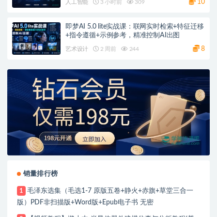
10
人工智能
3 小时前
309
即梦AI 5.0 lite实战课：联网实时检索+特征迁移
+指令遵循+示例参考，精准控制AI出图
8
艺术设计
2 周前
244
销量排行榜
毛泽东选集（毛选1-7 原版五卷+静火+赤旗+草堂三合一
1
版）PDF非扫描版+Word版+Epub电子书 无密