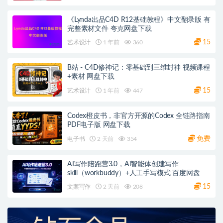
《Lynda出品C4D R12基础教程》中文翻录版 有
完整素材文件 夸克网盘下载
15
艺术设计
1 年前
360
B站 - C4D修神记：零基础到三维封神 视频课程
+素材 网盘下载
15
艺术设计
1 年前
447
Codex橙皮书，非官方开源的Codex 全链路指南
PDF电子版 网盘下载
免费
电子书
2 天前
354
AI写作陪跑营3.0，Ai智能体创建写作
skill（workbuddy）+人工手写模式 百度网盘
15
文案写作
2 天前
208