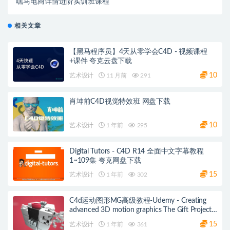
嘿马电商详情进阶实训班课程
相关文章
【黑马程序员】4天从零学会C4D - 视频课程
+课件 夸克云盘下载
10
艺术设计
11 月前
291
肖坤前C4D视觉特效班 网盘下载
10
艺术设计
1 年前
295
Digital Tutors - C4D R14 全面中文字幕教程
1~109集 夸克网盘下载
15
艺术设计
1 年前
302
C4d运动图形MG高级教程-Udemy - Creating
advanced 3D motion graphics The Gift Project
夸克网盘
15
艺术设计
1 年前
361