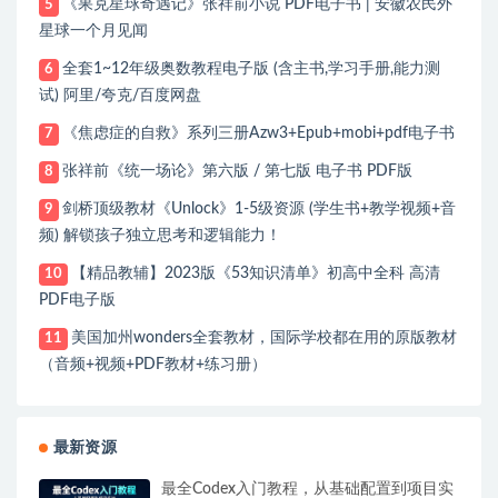
《果克星球奇遇记》张祥前小说 PDF电子书 | 安徽农民外
5
星球一个月见闻
全套1~12年级奥数教程电子版 (含主书,学习手册,能力测
6
试) 阿里/夸克/百度网盘
《焦虑症的自救》系列三册Azw3+Epub+mobi+pdf电子书
7
张祥前《统一场论》第六版 / 第七版 电子书 PDF版
8
剑桥顶级教材《Unlock》1-5级资源 (学生书+教学视频+音
9
频) 解锁孩子独立思考和逻辑能力！
【精品教辅】2023版《53知识清单》初高中全科 高清
10
PDF电子版
美国加州wonders全套教材，国际学校都在用的原版教材
11
（音频+视频+PDF教材+练习册）
最新资源
最全Codex入门教程，从基础配置到项目实