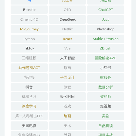
AI
AI工具
AI绘画
Blender
C4D
ChatGPT
Cinema 4D
DeepSeek
Java
Midjourney
Netflix
Photoshop
Python
React
Stable Diffusion
TikTok
Vue
ZBrush
三维建模
人工智能
冒险解谜AVG
动作游戏ACT
原画
小红书
尚硅谷
平面设计
微服务
抖音
教程
数据分析
机器学习
极客时间
架构师
深度学习
游戏
短视频
第一人称射击FPS
绘画
美剧
美国电影
美术
自然拼读
角色扮演RPG
韩剧
项目实战