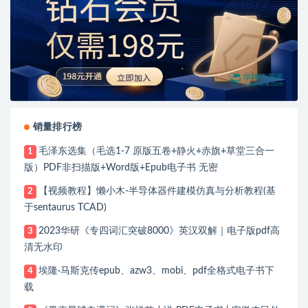
销量排行榜
毛泽东选集（毛选1-7 原版五卷+静火+赤旗+草堂三合一
1
版）PDF非扫描版+Word版+Epub电子书 无密
【视频教程】懒小木-半导体器件建模仿真与分析教程(基
2
于sentaurus TCAD)
2023华研《专四词汇突破8000》英汉双解｜电子版pdf高
3
清无水印
埃隆·马斯克传epub、azw3、mobi、pdf全格式电子书下
4
载