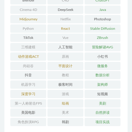
Blender
C4D
ChatGPT
Cinema 4D
DeepSeek
Java
Midjourney
Netflix
Photoshop
Python
React
Stable Diffusion
TikTok
Vue
ZBrush
三维建模
人工智能
冒险解谜AVG
动作游戏ACT
原画
小红书
尚硅谷
平面设计
微服务
抖音
教程
数据分析
机器学习
极客时间
架构师
深度学习
游戏
短视频
第一人称射击FPS
绘画
美剧
美国电影
美术
自然拼读
角色扮演RPG
韩剧
项目实战