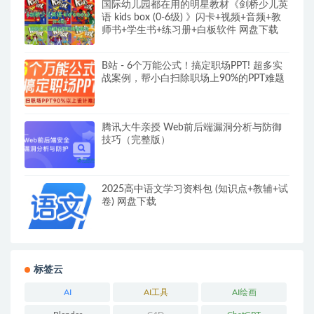
国际幼儿园都在用的明星教材《剑桥少儿英
语 kids box (0-6级) 》闪卡+视频+音频+教
师书+学生书+练习册+白板软件 网盘下载
B站 - 6个万能公式！搞定职场PPT! 超多实
战案例，帮小白扫除职场上90%的PPT难题
腾讯大牛亲授 Web前后端漏洞分析与防御
技巧（完整版）
2025高中语文学习资料包 (知识点+教辅+试
卷) 网盘下载
标签云
AI
AI工具
AI绘画