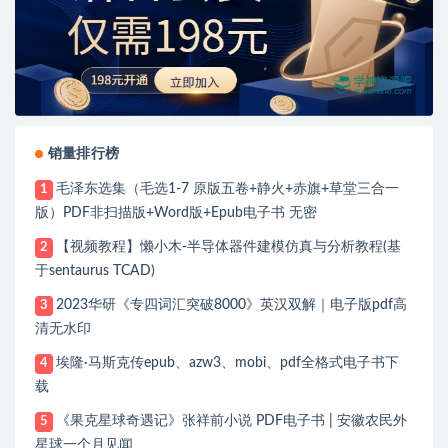
销量排行榜
毛泽东选集（毛选1-7 原版五卷+静火+赤旗+草堂三合一
1
版）PDF非扫描版+Word版+Epub电子书 无密
【视频教程】懒小木-半导体器件建模仿真与分析教程(基
2
于sentaurus TCAD)
2023华研《专四词汇突破8000》英汉双解｜电子版pdf高
3
清无水印
埃隆·马斯克传epub、azw3、mobi、pdf全格式电子书下
4
载
《果克星球奇遇记》张祥前小说 PDF电子书 | 安徽农民外
5
星球一个月见闻