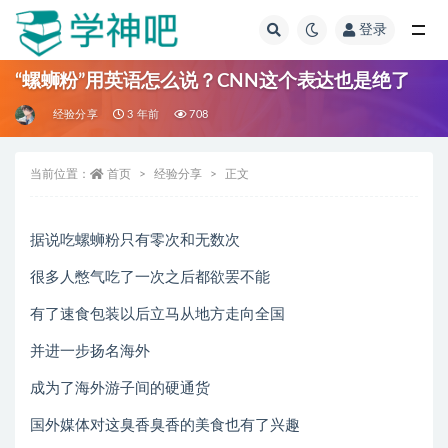
登录
全部
“螺蛳粉”用英语怎么说？CNN这个表达也是绝了
经验分享
3 年前
708
当前位置：
首页
经验分享
正文
据说吃螺蛳粉只有零次和无数次
很多人憋气吃了一次之后都欲罢不能
有了速食包装以后立马从地方走向全国
并进一步扬名海外
成为了海外游子间的硬通货
国外媒体对这臭香臭香的美食也有了兴趣