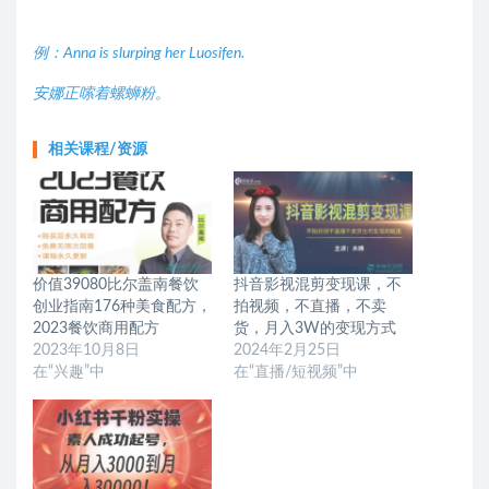
例：
Anna is slurping her Luosifen.
安娜正嗦着螺蛳粉。
相关课程/资源
价值39080比尔盖南餐饮
抖音影视混剪变现课，不
创业指南176种美食配方，
拍视频，不直播，不卖
2023餐饮商用配方
货，月入3W的变现方式
2023年10月8日
2024年2月25日
在“兴趣”中
在“直播/短视频”中