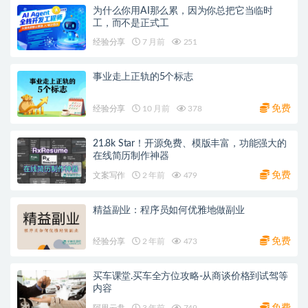
为什么你用AI那么累，因为你总把它当临时
工，而不是正式工
经验分享
7 月前
251
事业走上正轨的5个标志
免费
经验分享
10 月前
378
21.8k Star！开源免费、模版丰富，功能强大的
在线简历制作神器
免费
文案写作
2 年前
479
精益副业：程序员如何优雅地做副业
免费
经验分享
2 年前
473
买车课堂.买车全方位攻略-从商谈价格到试驾等
内容
免费
阿里云盘
3 年前
749