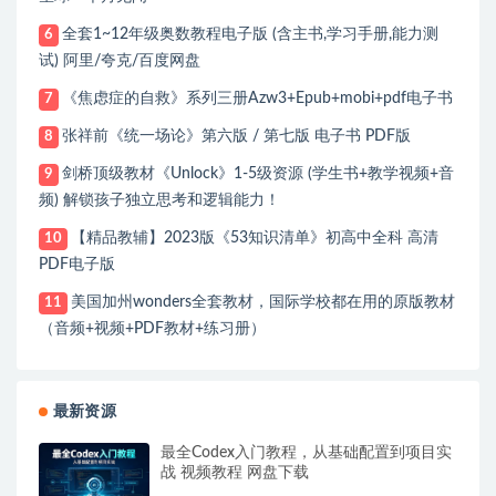
全套1~12年级奥数教程电子版 (含主书,学习手册,能力测
6
试) 阿里/夸克/百度网盘
《焦虑症的自救》系列三册Azw3+Epub+mobi+pdf电子书
7
张祥前《统一场论》第六版 / 第七版 电子书 PDF版
8
剑桥顶级教材《Unlock》1-5级资源 (学生书+教学视频+音
9
频) 解锁孩子独立思考和逻辑能力！
【精品教辅】2023版《53知识清单》初高中全科 高清
10
PDF电子版
美国加州wonders全套教材，国际学校都在用的原版教材
11
（音频+视频+PDF教材+练习册）
最新资源
最全Codex入门教程，从基础配置到项目实
战 视频教程 网盘下载