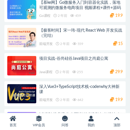
【慕ke网】Go微服务入门到容器化实践，落地
可观测的微服务电商项目 视频课程+课件+源码
19.9
Go课程
2 年前
459
【极客时间】宋一玮-现代 React Web 开发实战
（完结）
15
前端开发
2 年前
559
项目实战-谷尚硅谷Java项目之尚庭公寓
29.9
Java课程
2 年前
255
深入Vue3+TypeScript技术栈-coderwhy大神新
课
19.9
前端开发
2 年前
642
MYSQL提升课程 全面讲解MYSQL架构设计, 打
造扛得住MySQL数据库架构｜带源代码 夸克网
盘
首页
VIP会员
问答
我的
顶部
15
数据库
6 月前
949