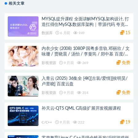
相关文章
MYSQL提升课程 全面讲解MYSQL架构设计, 打
造扛得住MySQL数据库架构｜带源代码 夸克网
盘
15
数据库
6 月前
949
内衣少女 (2008) 1080P 国粤多音轨 邓丽欣 / 文
咏珊 / 贾晓晨 / 汤怡 / 李曼筠 / 郑中基 百度/阿
里/夸克网盘
免费
影视资源
9 月前
269
入青云 (2025) 36集全 [4K][古装/爱情][侯明昊/
卢昱晓] 百度云盘
免费
影视资源
9 月前
314
补天云-QT5 QML C高级扩展开发视频课程
19
C/C++
9 月前
222