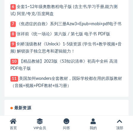
全套1~12年级奥数教程电子版 (含主书,学习手册,能力测
6
试) 阿里/夸克/百度网盘
《焦虑症的自救》系列三册Azw3+Epub+mobi+pdf电子书
7
张祥前《统一场论》第六版 / 第七版 电子书 PDF版
8
剑桥顶级教材《Unlock》1-5级资源 (学生书+教学视频+音
9
频) 解锁孩子独立思考和逻辑能力！
【精品教辅】2023版《53知识清单》初高中全科 高清
10
PDF电子版
美国加州wonders全套教材，国际学校都在用的原版教材
11
（音频+视频+PDF教材+练习册）
最新资源
最全Codex入门教程，从基础配置到项目实
战 视频教程 网盘下载
首页
VIP会员
问答
我的
顶部