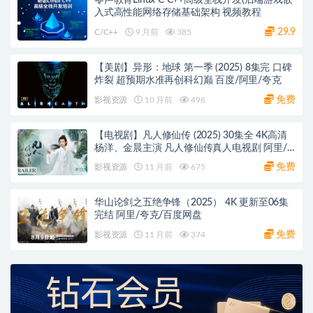
零声教育Linux C C++高级全栈开发(后端游戏嵌
入式高性能网络存储基础架构 视频教程
29.9
C/C++
9 月前
385
【美剧】异形：地球 第一季 (2025) 8集完 口碑
炸裂 超预期水准再创科幻巅 百度/阿里/夸克
免费
影视资源
10 月前
496
【电视剧】凡人修仙传 (2025) 30集全 4K高清
杨洋、金晨主演 凡人修仙传真人电视剧 阿里/
夸克/百度网盘
免费
影视资源
11 月前
675
华山论剑之五绝争锋（2025） 4K 更新至06集
完结 阿里/夸克/百度网盘
免费
影视资源
11 月前
374