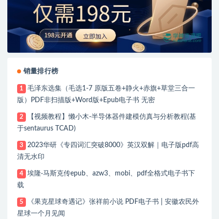
销量排行榜
毛泽东选集（毛选1-7 原版五卷+静火+赤旗+草堂三合一
1
版）PDF非扫描版+Word版+Epub电子书 无密
【视频教程】懒小木-半导体器件建模仿真与分析教程(基
2
于sentaurus TCAD)
2023华研《专四词汇突破8000》英汉双解｜电子版pdf高
3
清无水印
埃隆·马斯克传epub、azw3、mobi、pdf全格式电子书下
4
载
《果克星球奇遇记》张祥前小说 PDF电子书 | 安徽农民外
5
星球一个月见闻