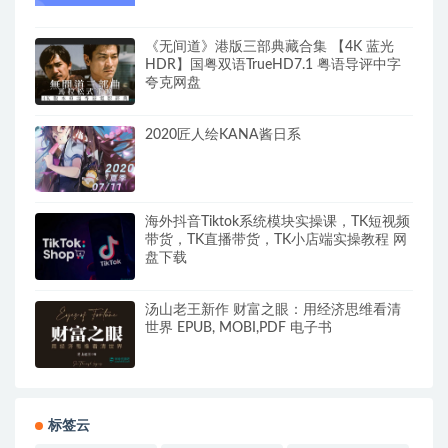
《无间道》港版三部典藏合集 【4K 蓝光
HDR】国粤双语TrueHD7.1 粤语导评中字
夸克网盘
2020匠人绘KANA酱日系
海外抖音Tiktok系统模块实操课，TK短视频
带货，TK直播带货，TK小店端实操教程 网
盘下载
汤山老王新作 财富之眼：用经济思维看清
世界 EPUB, MOBI,PDF 电子书
标签云