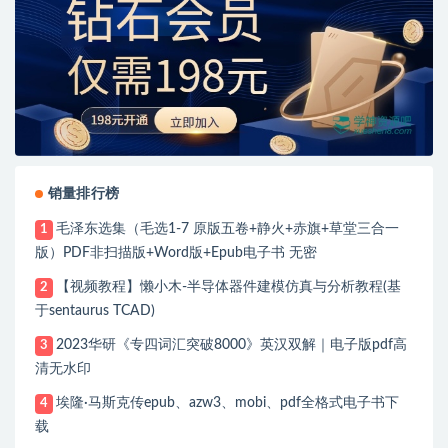
销量排行榜
毛泽东选集（毛选1-7 原版五卷+静火+赤旗+草堂三合一
1
版）PDF非扫描版+Word版+Epub电子书 无密
【视频教程】懒小木-半导体器件建模仿真与分析教程(基
2
于sentaurus TCAD)
2023华研《专四词汇突破8000》英汉双解｜电子版pdf高
3
清无水印
埃隆·马斯克传epub、azw3、mobi、pdf全格式电子书下
4
载