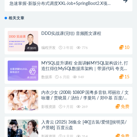
急速掌握-新版分布式调度XXL-Job+SpringBoot2.X项目
实战（网盘无密）
相关文章
DDD实战课(完结) 音频图文课程
10
编程开发
3 年前
776
MYSQL提升课程 全面讲解MYSQL架构设计, 打
造扛得住MySQL数据库架构｜带源代码 夸克网
盘
15
数据库
6 月前
949
内衣少女 (2008) 1080P 国粤多音轨 邓丽欣 / 文
咏珊 / 贾晓晨 / 汤怡 / 李曼筠 / 郑中基 百度/阿
里/夸克网盘
免费
影视资源
9 月前
269
入青云 (2025) 36集全 [4K][古装/爱情][侯明昊/
卢昱晓] 百度云盘
免费
影视资源
9 月前
314