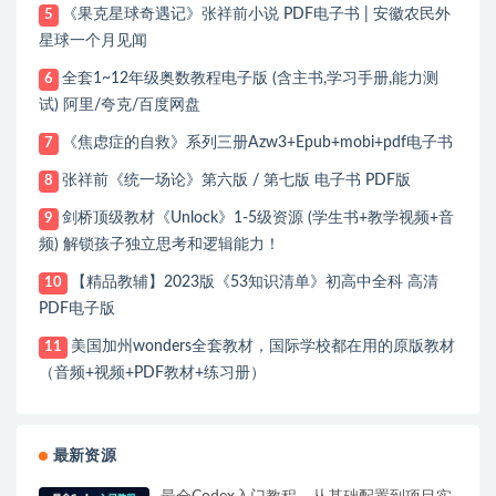
《果克星球奇遇记》张祥前小说 PDF电子书 | 安徽农民外
5
星球一个月见闻
全套1~12年级奥数教程电子版 (含主书,学习手册,能力测
6
试) 阿里/夸克/百度网盘
《焦虑症的自救》系列三册Azw3+Epub+mobi+pdf电子书
7
张祥前《统一场论》第六版 / 第七版 电子书 PDF版
8
剑桥顶级教材《Unlock》1-5级资源 (学生书+教学视频+音
9
频) 解锁孩子独立思考和逻辑能力！
【精品教辅】2023版《53知识清单》初高中全科 高清
10
PDF电子版
美国加州wonders全套教材，国际学校都在用的原版教材
11
（音频+视频+PDF教材+练习册）
最新资源