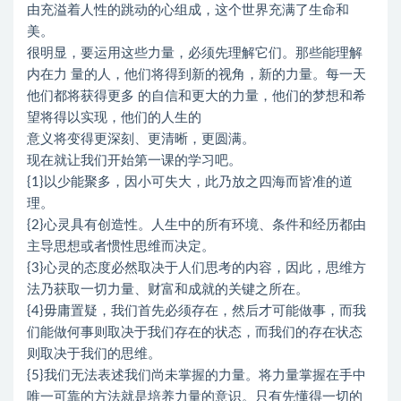
由充溢着人性的跳动的心组成，这个世界充满了生命和
美。
很明显，要运用这些力量，必须先理解它们。那些能理解
内在力 量的人，他们将得到新的视角，新的力量。每一天
他们都将获得更多 的自信和更大的力量，他们的梦想和希
望将得以实现，他们的人生的
意义将变得更深刻、更清晰，更圆满。
现在就让我们开始第一课的学习吧。
{1}以少能聚多，因小可失大，此乃放之四海而皆准的道
理。
{2}心灵具有创造性。人生中的所有环境、条件和经历都由
主导思想或者惯性思维而决定。
{3}心灵的态度必然取决于人们思考的内容，因此，思维方
法乃获取一切力量、财富和成就的关键之所在。
{4}毋庸置疑，我们首先必须存在，然后才可能做事，而我
们能做何事则取决于我们存在的状态，而我们的存在状态
则取决于我们的思维。
{5}我们无法表述我们尚未掌握的力量。将力量掌握在手中
唯一可靠的方法就是培养力量的意识。只有先懂得一切的