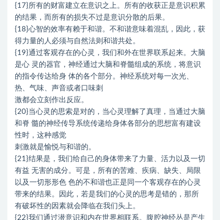
{17}所有的财富建立在意识之上。所有的收获正是意识积累
的结果，而所有的损失不过是意识分散的后果。
{18}心智的效率有赖于和谐。不和谐意味着混乱，因此，获
得力量的人必须与自然法则和谐共处。
{19}通过客观存在的心灵，我们和外在世界联系起来。大脑
是心 灵的器官，神经通过大脑和脊髓组成的系统，将意识
的指令传达给身 体的各个部分。神经系统对每一次光、
热、气味、声音或者口味刺
激都会立刻作出反应。
{20}当心灵的思索是对的，当心灵理解了真理，当通过大脑
和脊 髓的神经传导系统传递给身体各部分的思想富有建设
性时，这种感觉
刺激就是愉悦与和谐的。
{21}结果是，我们给自己的身体带来了力量、活力以及一切
有益 无害的成分。可是，所有的苦难、疾病、缺失、局限
以及一切形形色 色的不和谐也正是同一个客观存在的心灵
带来的结果。因此，若是我们的心灵的思考是错的，那所
有破坏性的因素就会降临在我们头上。
{22}我们通过潜意识和内在世界相联系。腹腔神经丛是产生