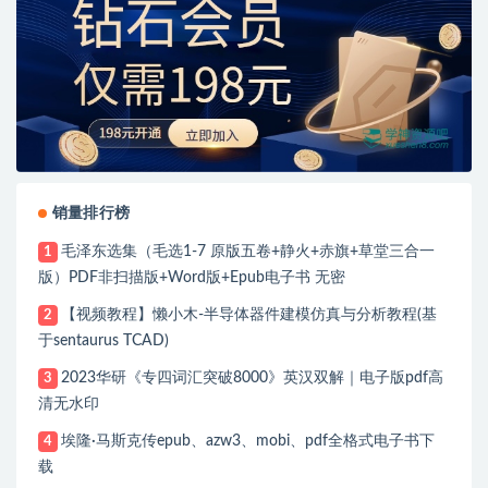
销量排行榜
毛泽东选集（毛选1-7 原版五卷+静火+赤旗+草堂三合一
1
版）PDF非扫描版+Word版+Epub电子书 无密
【视频教程】懒小木-半导体器件建模仿真与分析教程(基
2
于sentaurus TCAD)
2023华研《专四词汇突破8000》英汉双解｜电子版pdf高
3
清无水印
埃隆·马斯克传epub、azw3、mobi、pdf全格式电子书下
4
载