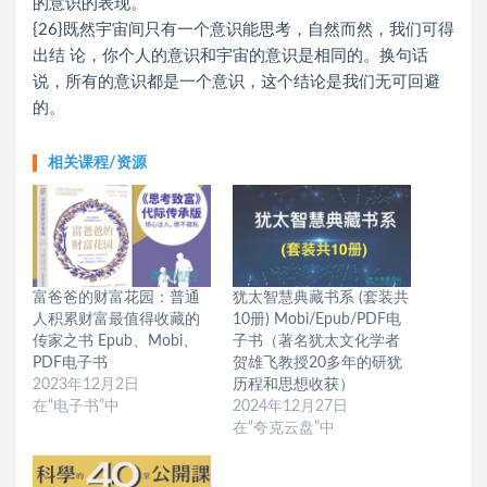
的意识的表现。
{26}既然宇宙间只有一个意识能思考，自然而然，我们可得
出结 论，你个人的意识和宇宙的意识是相同的。换句话
说，所有的意识都是一个意识，这个结论是我们无可回避
的。
相关课程/资源
富爸爸的财富花园：普通
犹太智慧典藏书系 (套装共
人积累财富最值得收藏的
10册) Mobi/Epub/PDF电
传家之书 Epub、Mobi、
子书（著名犹太文化学者
PDF电子书
贺雄飞教授20多年的研犹
2023年12月2日
历程和思想收获）
在“电子书”中
2024年12月27日
在“夸克云盘”中