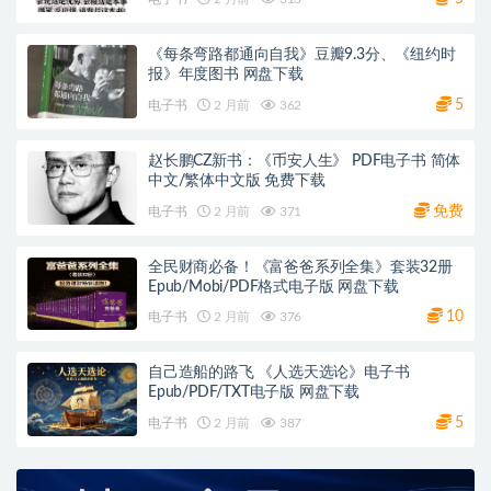
《每条弯路都通向自我》豆瓣9.3分、《纽约时
报》年度图书 网盘下载
5
电子书
2 月前
362
赵长鹏CZ新书：《币安人生》 PDF电子书 简体
中文/繁体中文版 免费下载
免费
电子书
2 月前
371
全民财商必备！《富爸爸系列全集》套装32册
Epub/Mobi/PDF格式电子版 网盘下载
10
电子书
2 月前
376
自己造船的路飞 《人选天选论》电子书
Epub/PDF/TXT电子版 网盘下载
5
电子书
2 月前
387