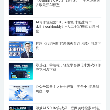
《Gemini 3.0从入门到精通》，全系统掌握
谷歌最强AI模型
AI写作陪跑营3.0，Ai智能体创建写作
skill（workbuddy）+人工手写模式 百度网
盘
林超《领跑AI时代未来教育通识课》网盘下
载
零基础、零编程，轻松学会微信小游戏制作
夸克网盘下载
公众号流量主之护士赛道，竞争小+流量稳
网盘下载
即梦AI 5.0 lite实战课：联网实时检索+特征