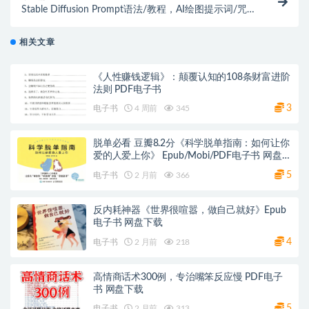
Stable Diffusion Prompt语法/教程，AI绘图提示词/咒
语/词缀/关键词使用指南
相关文章
《人性赚钱逻辑》：颠覆认知的108条财富进阶
法则 PDF电子书
3
电子书
4 周前
345
脱单必看 豆瓣8.2分《科学脱单指南：如何让你
爱的人爱上你》 Epub/Mobi/PDF电子书 网盘下
载
5
电子书
2 月前
366
反内耗神器《世界很喧嚣，做自己就好》Epub
电子书 网盘下载
4
电子书
2 月前
218
高情商话术300例，专治嘴笨反应慢 PDF电子
书 网盘下载
5
电子书
2 月前
313