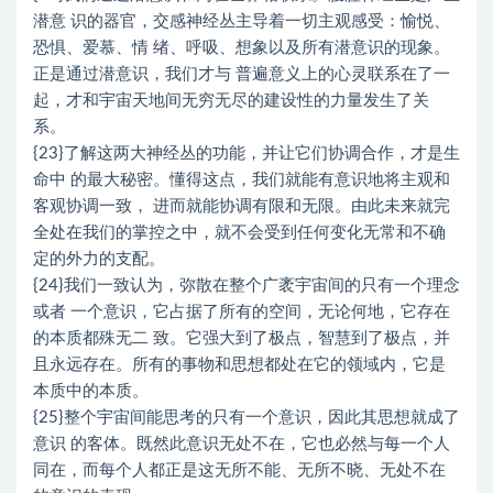
潜意 识的器官，交感神经丛主导着一切主观感受：愉悦、
恐惧、爱慕、情 绪、呼吸、想象以及所有潜意识的现象。
正是通过潜意识，我们才与 普遍意义上的心灵联系在了一
起，才和宇宙天地间无穷无尽的建设性的力量发生了关
系。
{23}了解这两大神经丛的功能，并让它们协调合作，才是生
命中 的最大秘密。懂得这点，我们就能有意识地将主观和
客观协调一致， 进而就能协调有限和无限。由此未来就完
全处在我们的掌控之中，就不会受到任何变化无常和不确
定的外力的支配。
{24}我们一致认为，弥散在整个广袤宇宙间的只有一个理念
或者 一个意识，它占据了所有的空间，无论何地，它存在
的本质都殊无二 致。它强大到了极点，智慧到了极点，并
且永远存在。所有的事物和思想都处在它的领域内，它是
本质中的本质。
{25}整个宇宙间能思考的只有一个意识，因此其思想就成了
意识 的客体。既然此意识无处不在，它也必然与每一个人
同在，而每个人都正是这无所不能、无所不晓、无处不在