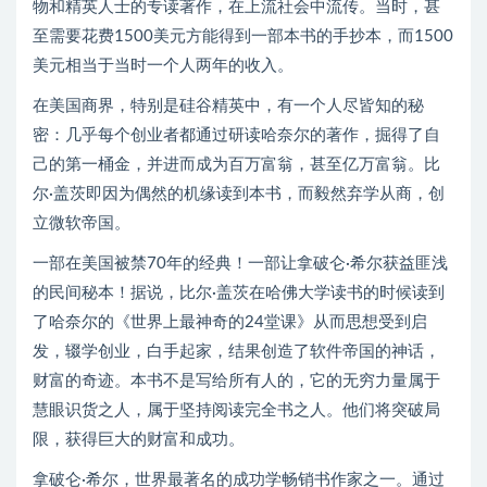
物和精英人士的专读著作，在上流社会中流传。当时，甚
至需要花费1500美元方能得到一部本书的手抄本，而1500
美元相当于当时一个人两年的收入。
在美国商界，特别是硅谷精英中，有一个人尽皆知的秘
密：几乎每个创业者都通过研读哈奈尔的著作，掘得了自
己的第一桶金，并进而成为百万富翁，甚至亿万富翁。比
尔·盖茨即因为偶然的机缘读到本书，而毅然弃学从商，创
立微软帝国。
一部在美国被禁70年的经典！一部让拿破仑·希尔获益匪浅
的民间秘本！据说，比尔·盖茨在哈佛大学读书的时候读到
了哈奈尔的《世界上最神奇的24堂课》从而思想受到启
发，辍学创业，白手起家，结果创造了软件帝国的神话，
财富的奇迹。本书不是写给所有人的，它的无穷力量属于
慧眼识货之人，属于坚持阅读完全书之人。他们将突破局
限，获得巨大的财富和成功。
拿破仑·希尔，世界最著名的成功学畅销书作家之一。通过