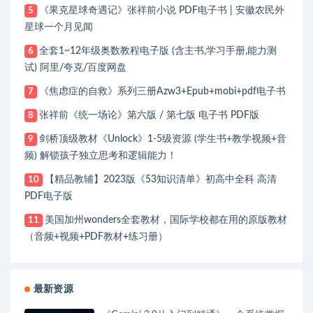
《果克星球奇遇记》张祥前小说 PDF电子书 | 安徽农民外
5
星球一个月见闻
全套1~12年级奥数教程电子版 (含主书,学习手册,能力测
6
试) 阿里/夸克/百度网盘
《焦虑症的自救》系列三册Azw3+Epub+mobi+pdf电子书
7
张祥前《统一场论》第六版 / 第七版 电子书 PDF版
8
剑桥顶级教材《Unlock》1-5级资源 (学生书+教学视频+音
9
频) 解锁孩子独立思考和逻辑能力！
【精品教辅】2023版《53知识清单》初高中全科 高清
10
PDF电子版
美国加州wonders全套教材，国际学校都在用的原版教材
11
（音频+视频+PDF教材+练习册）
最新资源