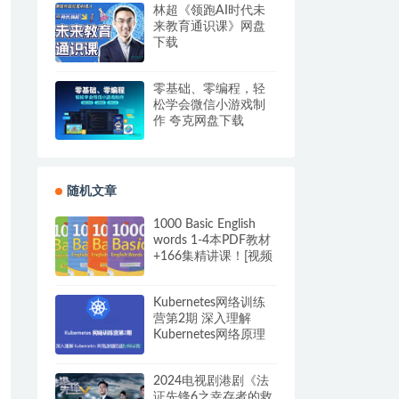
林超《领跑AI时代未
来教育通识课》网盘
下载
零基础、零编程，轻
松学会微信小游戏制
作 夸克网盘下载
随机文章
1000 Basic English
words 1-4本PDF教材
+166集精讲课！[视频
+PDF教材+作业]
Kubernetes网络训练
营第2期 深入理解
Kubernetes网络原理
的进阶特训营
2024电视剧港剧《法
证先锋6之幸存者的救