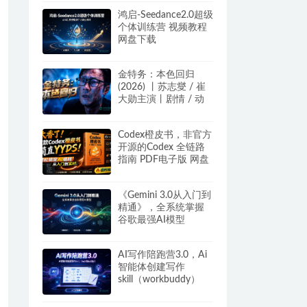
网盘下载
鸿启-Seedance2.0超级
个体训练营 视频教程
网盘下载
金特务：本色回归
(2026) 丨苏志燮 / 崔
大勋主演丨剧情 / 动
作丨韩剧丨又名: 金部
长 百度/夸克网盘
Codex橙皮书，非官方
开源的Codex 全链路
指南 PDF电子版 网盘
下载
《Gemini 3.0从入门到
精通》，全系统掌握
谷歌最强AI模型
AI写作陪跑营3.0，Ai
智能体创建写作
skill（workbuddy）
+人工手写模式 百度网
盘