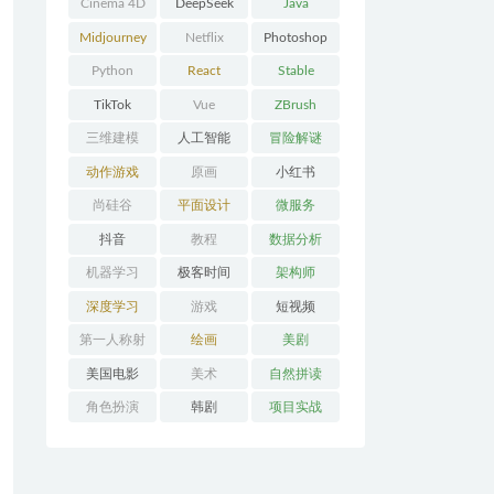
Cinema 4D
DeepSeek
Java
Midjourney
Netflix
Photoshop
Python
React
Stable
Diffusion
TikTok
Vue
ZBrush
三维建模
人工智能
冒险解谜
AVG
动作游戏
原画
小红书
ACT
尚硅谷
平面设计
微服务
抖音
教程
数据分析
机器学习
极客时间
架构师
深度学习
游戏
短视频
第一人称射
绘画
美剧
击FPS
美国电影
美术
自然拼读
角色扮演
韩剧
项目实战
RPG