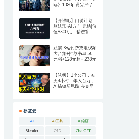
赎》1080p 黄宗泽 /
袁伟豪 阿里/夸克/百
度云盘
【开课吧】门徒计划
算法班-AI方向 完结|价
值9800元，精进算
法、攻克算法面试
戎震 B站付费充电视频
大合集+推荐书单 50
元档+128元档+ 238元
档致富圣经等 夸克网
盘下载
【视频】1个公司，每
天4小时，年入百万，
AI搞钱新思路 夸克网
盘
标签云
AI
AI工具
AI绘画
Blender
C4D
ChatGPT