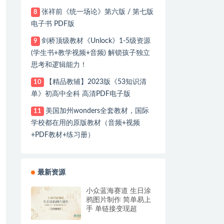
张祥前《统一场论》第六版 / 第七版
8
电子书 PDF版
剑桥顶级教材《Unlock》1-5级资源
9
(学生书+教学视频+音频) 解锁孩子独立
思考和逻辑能力！
【精品教辅】2023版《53知识清
10
单》初高中全科 高清PDF电子版
美国加州wonders全套教材，国际
11
学校都在用的原版教材（音频+视频
+PDF教材+练习册）
最新资源
小众蓝海赛道 生日涂
鸦图片制作 简单易上
手 单链接变现超
12W+【详细教程】