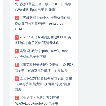
火+赤旗+草堂三合一版）PDF非扫描版
+Word版+Epub电子书 无密
【视频教程】懒小木-半导体器件建
2
模仿真与分析教程(基于sentaurus
TCAD)
2023华研《专四词汇突破8000》英
3
汉双解｜电子版pdf高清无水印
埃隆·马斯克传epub、azw3、mobi、
4
pdf全格式电子书下载
《果克星球奇遇记》张祥前小说 PDF
5
电子书 | 安徽农民外星球一个月见闻
全套1~12年级奥数教程电子版 (含主
6
书,学习手册,能力测试) 阿里/夸克/百度
网盘
《焦虑症的自救》系列三册
7
Azw3+Epub+mobi+pdf电子书