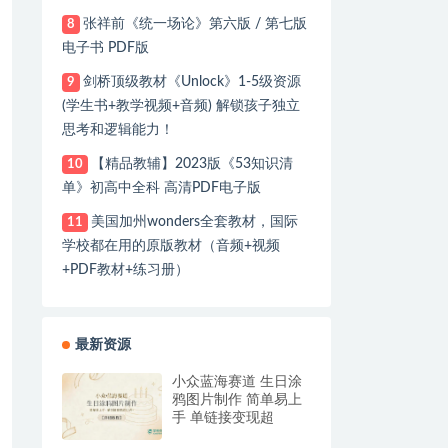
张祥前《统一场论》第六版 / 第七版
8
电子书 PDF版
剑桥顶级教材《Unlock》1-5级资源
9
(学生书+教学视频+音频) 解锁孩子独立
思考和逻辑能力！
【精品教辅】2023版《53知识清
10
单》初高中全科 高清PDF电子版
美国加州wonders全套教材，国际
11
学校都在用的原版教材（音频+视频
+PDF教材+练习册）
最新资源
小众蓝海赛道 生日涂
鸦图片制作 简单易上
手 单链接变现超
12W+【详细教程】