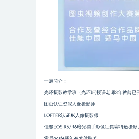
一晨简介：
光环摄影教学班（光环班)授课老师3年教龄已开
图虫认证资深人像摄影师
LOFTER认证JK人像摄影师
佳能EOS R5/R6暗光捕手影像征集赛特邀摄影
索尼αcafe新年有梦优胜奖