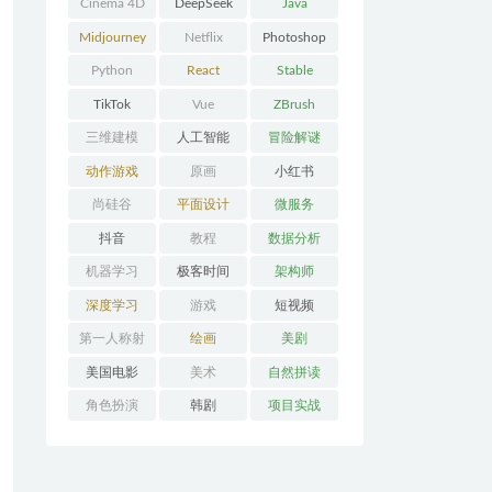
Cinema 4D
DeepSeek
Java
Midjourney
Netflix
Photoshop
Python
React
Stable
Diffusion
TikTok
Vue
ZBrush
三维建模
人工智能
冒险解谜
AVG
动作游戏
原画
小红书
ACT
尚硅谷
平面设计
微服务
抖音
教程
数据分析
机器学习
极客时间
架构师
深度学习
游戏
短视频
第一人称射
绘画
美剧
击FPS
美国电影
美术
自然拼读
角色扮演
韩剧
项目实战
RPG