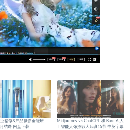
业精修&产品摄影全能班
Midjourney v5 ChatGPT 和 Bard AI人
年1月结课 网盘下载
工智能人像摄影大师班15节 中英字幕