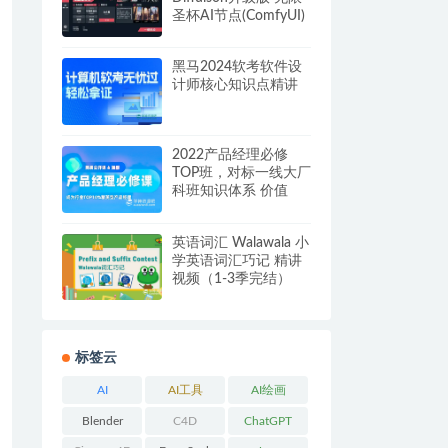
圣杯AI节点(ComfyUI)
阿里云盘资源
黑马2024软考软件设
计师核心知识点精讲
2022产品经理必修
TOP班，对标一线大厂
科班知识体系 价值
6999元[完结]
英语词汇 Walawala 小
学英语词汇巧记 精讲
视频（1-3季完结）
标签云
AI
AI工具
AI绘画
Blender
C4D
ChatGPT