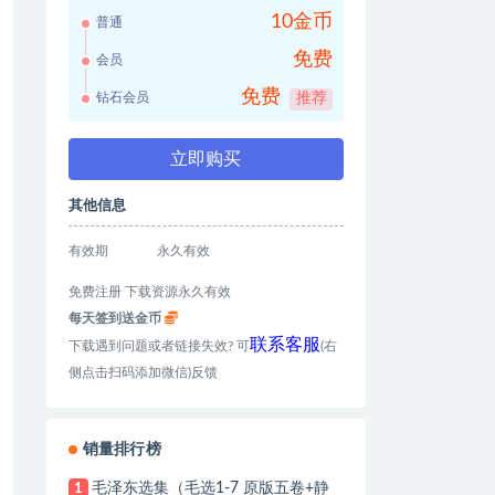
10金币
普通
免费
会员
免费
钻石会员
推荐
立即购买
其他信息
有效期
永久有效
免费注册 下载资源永久有效
每天签到送金币
联系客服
下载遇到问题或者链接失效? 可
(右
侧点击扫码添加微信)反馈
销量排行榜
毛泽东选集（毛选1-7 原版五卷+静
1