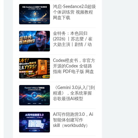
网盘下载
鸿启-Seedance2.0超级
个体训练营 视频教程
网盘下载
金特务：本色回归
(2026) 丨苏志燮 / 崔
大勋主演丨剧情 / 动
作丨韩剧丨又名: 金部
长 百度/夸克网盘
Codex橙皮书，非官方
开源的Codex 全链路
指南 PDF电子版 网盘
下载
《Gemini 3.0从入门到
精通》，全系统掌握
谷歌最强AI模型
AI写作陪跑营3.0，Ai
智能体创建写作
skill（workbuddy）
+人工手写模式 百度网
盘