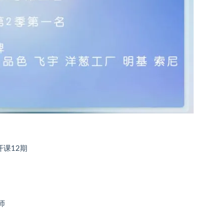
课12期
师