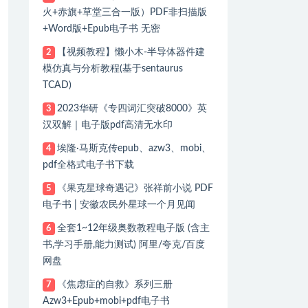
火+赤旗+草堂三合一版）PDF非扫描版
+Word版+Epub电子书 无密
【视频教程】懒小木-半导体器件建
2
模仿真与分析教程(基于sentaurus
TCAD)
2023华研《专四词汇突破8000》英
3
汉双解｜电子版pdf高清无水印
埃隆·马斯克传epub、azw3、mobi、
4
pdf全格式电子书下载
《果克星球奇遇记》张祥前小说 PDF
5
电子书 | 安徽农民外星球一个月见闻
全套1~12年级奥数教程电子版 (含主
6
书,学习手册,能力测试) 阿里/夸克/百度
网盘
《焦虑症的自救》系列三册
7
Azw3+Epub+mobi+pdf电子书