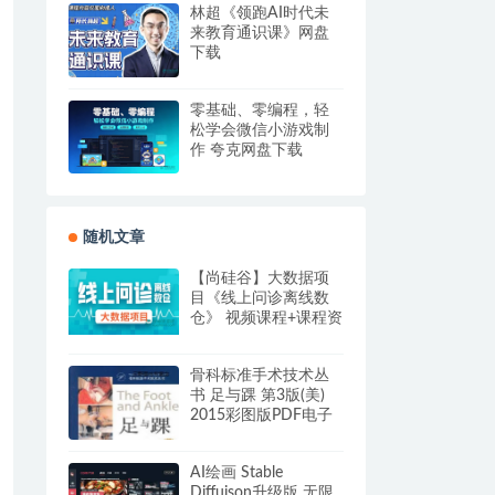
林超《领跑AI时代未
来教育通识课》网盘
下载
零基础、零编程，轻
松学会微信小游戏制
作 夸克网盘下载
随机文章
【尚硅谷】大数据项
目《线上问诊离线数
仓》 视频课程+课程资
料+笔记+代码
骨科标准手术技术丛
书 足与踝 第3版(美)
2015彩图版PDF电子
书
AI绘画 Stable
Diffuison升级版 无限