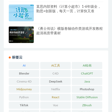
某思内部资料《计算小超市》1-6年级全，
勤思+创新版，每天一页，计算快又准
《勇士传说》横版卷轴动作类游戏开发教程
超清画质带素材
标签云
AI
AI工具
AI绘画
Blender
C4D
ChatGPT
Cinema 4D
DeepSeek
Java
Midjourney
Netflix
Photoshop
Python
React
Stable Diffusion
TikTok
Vue
ZBrush