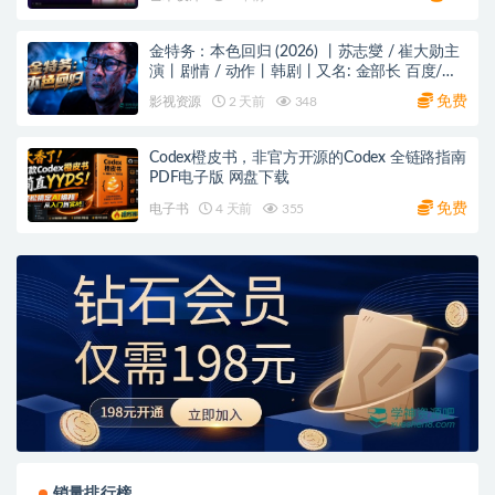
金特务：本色回归 (2026) 丨苏志燮 / 崔大勋主
演丨剧情 / 动作丨韩剧丨又名: 金部长 百度/夸
克网盘
免费
影视资源
2 天前
348
Codex橙皮书，非官方开源的Codex 全链路指南
PDF电子版 网盘下载
免费
电子书
4 天前
355
销量排行榜