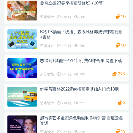
曼奇立德23春季插画研修班（10节）
10
艺术设计
2 年前
308
B站-PS插画：线描、森系风格养成班课程视频
+素材
10
艺术设计
2 年前
260
🦉得到+其他平台14门付费AI课合集 网盘下载
29.9
人工智能
2 年前
700
鲸字号西朴2022iPad插画零基础入门第13期
8
艺术设计
2 年前
522
超写实艺术虚拟角色动画制作特训营 百度云盘
资源
19
艺术设计
2 年前
628