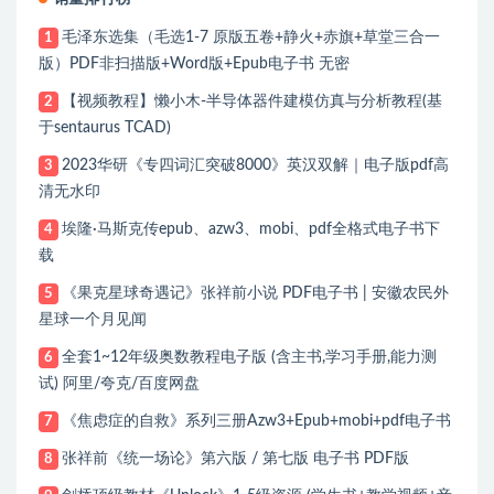
毛泽东选集（毛选1-7 原版五卷+静火+赤旗+草堂三合一
1
版）PDF非扫描版+Word版+Epub电子书 无密
【视频教程】懒小木-半导体器件建模仿真与分析教程(基
2
于sentaurus TCAD)
2023华研《专四词汇突破8000》英汉双解｜电子版pdf高
3
清无水印
埃隆·马斯克传epub、azw3、mobi、pdf全格式电子书下
4
载
《果克星球奇遇记》张祥前小说 PDF电子书 | 安徽农民外
5
星球一个月见闻
全套1~12年级奥数教程电子版 (含主书,学习手册,能力测
6
试) 阿里/夸克/百度网盘
《焦虑症的自救》系列三册Azw3+Epub+mobi+pdf电子书
7
张祥前《统一场论》第六版 / 第七版 电子书 PDF版
8