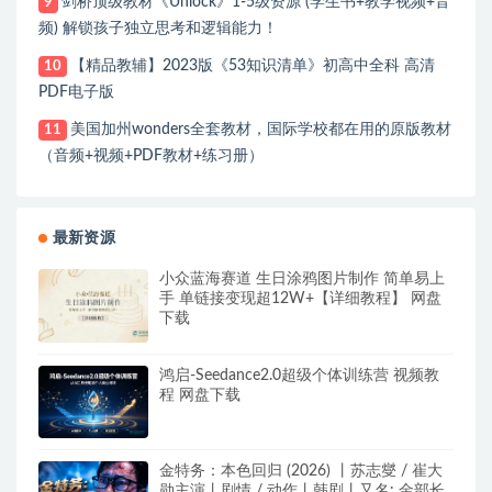
剑桥顶级教材《Unlock》1-5级资源 (学生书+教学视频+音
9
频) 解锁孩子独立思考和逻辑能力！
【精品教辅】2023版《53知识清单》初高中全科 高清
10
PDF电子版
美国加州wonders全套教材，国际学校都在用的原版教材
11
（音频+视频+PDF教材+练习册）
最新资源
小众蓝海赛道 生日涂鸦图片制作 简单易上
手 单链接变现超12W+【详细教程】 网盘
下载
鸿启-Seedance2.0超级个体训练营 视频教
程 网盘下载
金特务：本色回归 (2026) 丨苏志燮 / 崔大
勋主演丨剧情 / 动作丨韩剧丨又名: 金部长