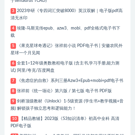
于sentaurus TCAD)
2023华研《专四词汇突破8000》英汉双解｜电子版pdf高
3
清无水印
埃隆·马斯克传epub、azw3、mobi、pdf全格式电子书下
4
载
《果克星球奇遇记》张祥前小说 PDF电子书 | 安徽农民外
5
星球一个月见闻
全套1~12年级奥数教程电子版 (含主书,学习手册,能力测
6
试) 阿里/夸克/百度网盘
《焦虑症的自救》系列三册Azw3+Epub+mobi+pdf电子书
7
张祥前《统一场论》第六版 / 第七版 电子书 PDF版
8
剑桥顶级教材《Unlock》1-5级资源 (学生书+教学视频+音
9
频) 解锁孩子独立思考和逻辑能力！
【精品教辅】2023版《53知识清单》初高中全科 高清
10
PDF电子版