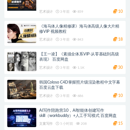
10
艺术设计
3 年前
859
《海马体人像精修课》海马体高级人像大片精
修VIP 视频教程
18
艺术设计
3 年前
843
【王一凌】《素描全体系VIP-从零基础到高级
表现》 百度网盘
30
艺术设计
3 年前
1.1K
韩国Coloso C4D掌握照片级渲染教程中文字幕
百度云盘下载
10
艺术设计
3 年前
686
AI写作陪跑营3.0，Ai智能体创建写作
skill（workbuddy）+人工手写模式 百度网盘
15
文案写作
5 小时前
208