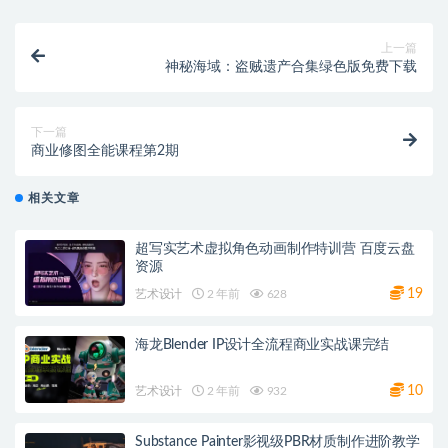
上一篇
神秘海域：盗贼遗产合集绿色版免费下载
下一篇
商业修图全能课程第2期
相关文章
超写实艺术虚拟角色动画制作特训营 百度云盘
资源
19
艺术设计
2 年前
628
海龙Blender IP设计全流程商业实战课完结
10
艺术设计
2 年前
932
Substance Painter影视级PBR材质制作进阶教学