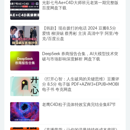
光影七号Ae+C4D大师班元老第一期完整版
百度网盘下载
【韩剧】现在拨打的电话 2024 豆瓣8.5分
爱情 柳演锡 蔡秀彬 主演 高清中字 阿里/夸
克/百度云盘
DeepSeek 券商报告合集，AI大模型技术突
破与市场影响深度解析 网盘下载
《打开心智：人生破局的关键思维》豆瓣评
分 8.5分 电子版 PDF+AZW3+EPUB+MOBI
电子书 夸克网盘
老鹰C4D粒子流体特效宝典完结全集87节