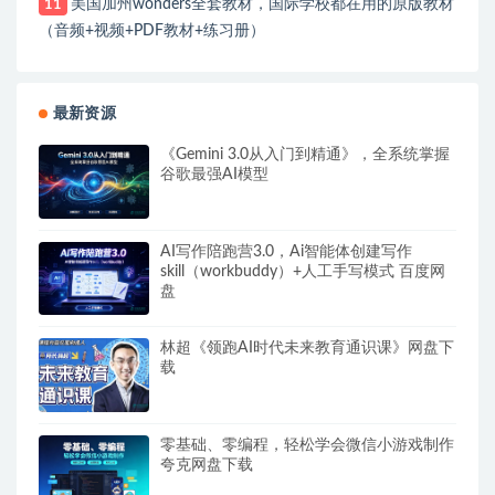
美国加州wonders全套教材，国际学校都在用的原版教材
11
（音频+视频+PDF教材+练习册）
最新资源
《Gemini 3.0从入门到精通》，全系统掌握
谷歌最强AI模型
AI写作陪跑营3.0，Ai智能体创建写作
skill（workbuddy）+人工手写模式 百度网
盘
林超《领跑AI时代未来教育通识课》网盘下
载
零基础、零编程，轻松学会微信小游戏制作
夸克网盘下载