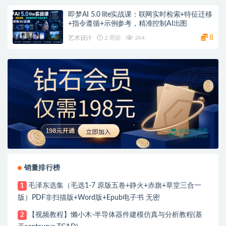
即梦AI 5.0 lite实战课：联网实时检索+特征迁移
+指令遵循+示例参考，精准控制AI出图
8
艺术设计
2 周前
244
销量排行榜
毛泽东选集（毛选1-7 原版五卷+静火+赤旗+草堂三合一
1
版）PDF非扫描版+Word版+Epub电子书 无密
【视频教程】懒小木-半导体器件建模仿真与分析教程(基
2