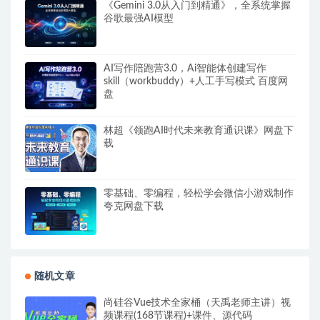
《Gemini 3.0从入门到精通》，全系统掌握
谷歌最强AI模型
AI写作陪跑营3.0，Ai智能体创建写作
skill（workbuddy）+人工手写模式 百度网
盘
林超《领跑AI时代未来教育通识课》网盘下
载
零基础、零编程，轻松学会微信小游戏制作
夸克网盘下载
随机文章
尚硅谷Vue技术全家桶（天禹老师主讲）视
频课程(168节课程)+课件、源代码