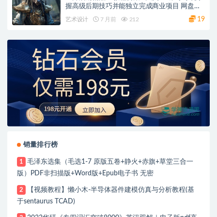
握高级后期技巧并能独立完成商业项目 网盘下
载
19
艺术设计
7 月前
212
销量排行榜
毛泽东选集（毛选1-7 原版五卷+静火+赤旗+草堂三合一
1
版）PDF非扫描版+Word版+Epub电子书 无密
【视频教程】懒小木-半导体器件建模仿真与分析教程(基
2
于sentaurus TCAD)