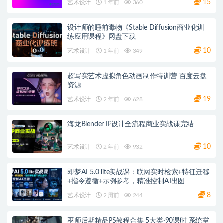
15
艺术设计
1 年前
360
设计师的睡前毒物《Stable Diffusion商业化训
练应用课程》网盘下载
10
艺术设计
1 年前
349
超写实艺术虚拟角色动画制作特训营 百度云盘
资源
19
艺术设计
2 年前
628
海龙Blender IP设计全流程商业实战课完结
10
艺术设计
2 年前
932
即梦AI 5.0 lite实战课：联网实时检索+特征迁移
+指令遵循+示例参考，精准控制AI出图
8
艺术设计
2 周前
244
巫师后期精品PS教程合集 5大类·90课时 系统掌