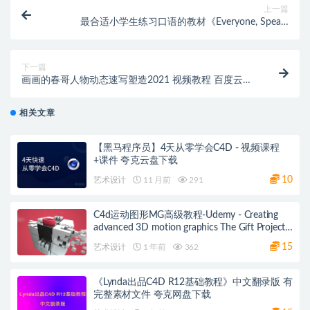
上一篇
最合适小学生练习口语的教材《Everyone, Speak!
Kids》全三册高清PDF+音频+练习册+闪卡!
下一篇
画画的春哥人物动态速写塑造2021 视频教程 百度云盘
下载
相关文章
【黑马程序员】4天从零学会C4D - 视频课程
+课件 夸克云盘下载
10
艺术设计
11 月前
291
C4d运动图形MG高级教程-Udemy - Creating
advanced 3D motion graphics The Gift Project
夸克网盘
15
艺术设计
1 年前
362
《Lynda出品C4D R12基础教程》中文翻录版 有
完整素材文件 夸克网盘下载