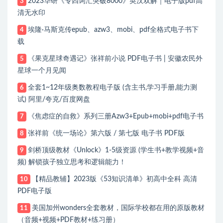
2023华研《专四词汇突破8000》英汉双解｜电子版pdf高
3
清无水印
埃隆·马斯克传epub、azw3、mobi、pdf全格式电子书下
4
载
《果克星球奇遇记》张祥前小说 PDF电子书 | 安徽农民外
5
星球一个月见闻
全套1~12年级奥数教程电子版 (含主书,学习手册,能力测
6
试) 阿里/夸克/百度网盘
《焦虑症的自救》系列三册Azw3+Epub+mobi+pdf电子书
7
张祥前《统一场论》第六版 / 第七版 电子书 PDF版
8
剑桥顶级教材《Unlock》1-5级资源 (学生书+教学视频+音
9
频) 解锁孩子独立思考和逻辑能力！
【精品教辅】2023版《53知识清单》初高中全科 高清
10
PDF电子版
美国加州wonders全套教材，国际学校都在用的原版教材
11
（音频+视频+PDF教材+练习册）