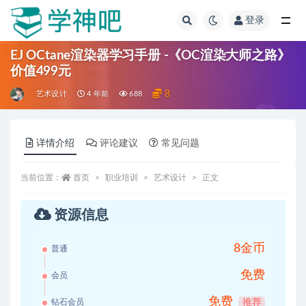
登录
全部
EJ OCtane渲染器学习手册 -《OC渲染大师之路》
价值499元
8
艺术设计
4 年前
688
详情介绍
评论建议
常见问题
当前位置：
首页
职业培训
艺术设计
正文
资源信息
8金币
普通
免费
会员
免费
钻石会员
推荐