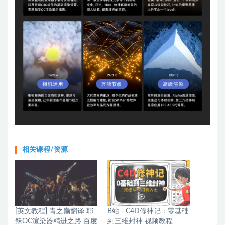
相关课程/资源
[英文教程] 青之巅翻译 耶
B站 - C4D修神记：零基础
稣OC渲染器精进之路 百度
到三维封神 视频教程