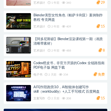
29
艺术设计
1 年前
340
Blender美型女性角色《帕萨卡利亚》案例制作
教程 夸克网盘
15
艺术设计
2 年前
409
【阿多尼斯硕】Blender渲染课程第一期（画质
清晰带素材）
8
艺术设计
2 年前
488
Codex橙皮书，非官方开源的Codex 全链路指南
PDF电子版 网盘下载
免费
电子书
2 天前
354
AI写作陪跑营3.0，Ai智能体创建写作
skill（workbuddy）+人工手写模式 百度网盘
15
文案写作
2 天前
208