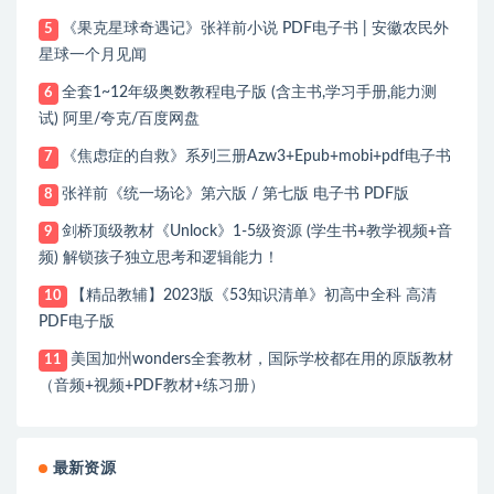
《果克星球奇遇记》张祥前小说 PDF电子书 | 安徽农民外
5
星球一个月见闻
全套1~12年级奥数教程电子版 (含主书,学习手册,能力测
6
试) 阿里/夸克/百度网盘
《焦虑症的自救》系列三册Azw3+Epub+mobi+pdf电子书
7
张祥前《统一场论》第六版 / 第七版 电子书 PDF版
8
剑桥顶级教材《Unlock》1-5级资源 (学生书+教学视频+音
9
频) 解锁孩子独立思考和逻辑能力！
【精品教辅】2023版《53知识清单》初高中全科 高清
10
PDF电子版
美国加州wonders全套教材，国际学校都在用的原版教材
11
（音频+视频+PDF教材+练习册）
最新资源