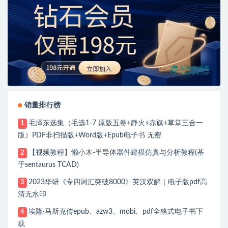
销量排行榜
毛泽东选集（毛选1-7 原版五卷+静火+赤旗+草堂三合一
1
版）PDF非扫描版+Word版+Epub电子书 无密
【视频教程】懒小木-半导体器件建模仿真与分析教程(基
2
于sentaurus TCAD)
2023华研《专四词汇突破8000》英汉双解｜电子版pdf高
3
清无水印
埃隆·马斯克传epub、azw3、mobi、pdf全格式电子书下
4
载