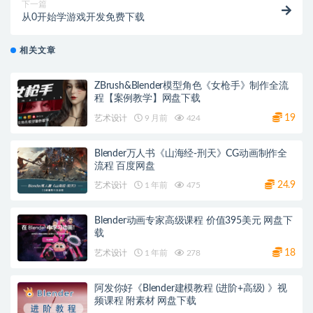
下一篇
从0开始学游戏开发免费下载
相关文章
ZBrush&Blender模型角色《女枪手》制作全流
程【案例教学】网盘下载
19
艺术设计
9 月前
424
Blender万人书《山海经-刑天》CG动画制作全
流程 百度网盘
24.9
艺术设计
1 年前
475
Blender动画专家高级课程 价值395美元 网盘下
载
18
艺术设计
1 年前
278
阿发你好《Blender建模教程 (进阶+高级) 》视
频课程 附素材 网盘下载