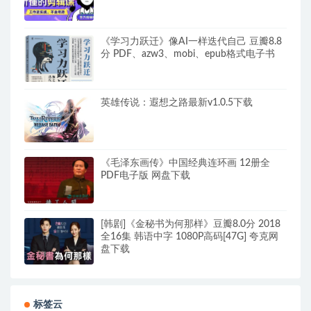
《学习力跃迁》像AI一样迭代自己 豆瓣8.8
分 PDF、azw3、mobi、epub格式电子书
英雄传说：遐想之路最新v1.0.5下载
《毛泽东画传》中国经典连环画 12册全
PDF电子版 网盘下载
[韩剧]《金秘书为何那样》豆瓣8.0分 2018
全16集 韩语中字 1080P高码[47G] 夸克网
盘下载
标签云