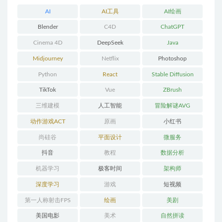
AI
AI工具
AI绘画
Blender
C4D
ChatGPT
Cinema 4D
DeepSeek
Java
Midjourney
Netflix
Photoshop
Python
React
Stable Diffusion
TikTok
Vue
ZBrush
三维建模
人工智能
冒险解谜AVG
动作游戏ACT
原画
小红书
尚硅谷
平面设计
微服务
抖音
教程
数据分析
机器学习
极客时间
架构师
深度学习
游戏
短视频
第一人称射击FPS
绘画
美剧
美国电影
美术
自然拼读