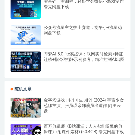
零基础、零编程，轻松学会微信小游戏制作
夸克网盘下载
公众号流量主之护士赛道，竞争小+流量稳
网盘下载
即梦AI 5.0 lite实战课：联网实时检索+特征
迁移+指令遵循+示例参考，精准控制AI出图
随机文章
金字塔游戏 피라미드 게임 (2024) 宇宙少女
苞娜主演、张员瑛亲姊演员出道作 阿里云
盘
百万剪辑师《B站课堂：人人都能听懂的剪
辑课》(附课件素材) (50.4GB) 夸克网盘下载