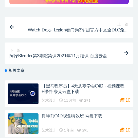
上一篇
Watch Dogs: Legion看门狗3军团官方中文全DLC免费
下载
下一篇
阿泽Blender第3期渲染课2021年11月结课 百度云盘下
载
相关文章
【黑马程序员】4天从零学会C4D - 视频课程
+课件 夸克云盘下载
10
艺术设计
11 月前
291
肖坤前C4D视觉特效班 网盘下载
10
艺术设计
1 年前
295