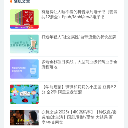
随机文章
有趣得让人睡不着的科普系列电子书（套装
共12册全）Epub/Mobi/azw3电子书
打造年轻人"社交属性"自带流量的餐饮品牌
多端全栈项目实战，大型商业级代驾业务全
流程落地
【学前启蒙】班班和莉莉的小王国 豆瓣9.2
分 全2季 阿里云盘资源
亦舞之城(2025)【4K 高码率】【钟汉良/秦
岚/白冰主演】国剧/剧情/爱情 大结局 百
度/夸克网盘