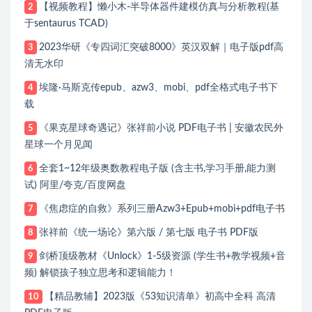
【视频教程】懒小木-半导体器件建模仿真与分析教程(基
2
于sentaurus TCAD)
2023华研《专四词汇突破8000》英汉双解｜电子版pdf高
3
清无水印
埃隆·马斯克传epub、azw3、mobi、pdf全格式电子书下
4
载
《果克星球奇遇记》张祥前小说 PDF电子书 | 安徽农民外
5
星球一个月见闻
全套1~12年级奥数教程电子版 (含主书,学习手册,能力测
6
试) 阿里/夸克/百度网盘
《焦虑症的自救》系列三册Azw3+Epub+mobi+pdf电子书
7
张祥前《统一场论》第六版 / 第七版 电子书 PDF版
8
剑桥顶级教材《Unlock》1-5级资源 (学生书+教学视频+音
9
频) 解锁孩子独立思考和逻辑能力！
【精品教辅】2023版《53知识清单》初高中全科 高清
10