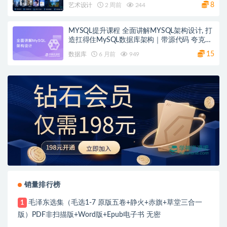
8
艺术设计
2 周前
244
MYSQL提升课程 全面讲解MYSQL架构设计, 打
造扛得住MySQL数据库架构｜带源代码 夸克网
盘
15
数据库
6 月前
949
销量排行榜
毛泽东选集（毛选1-7 原版五卷+静火+赤旗+草堂三合一
1
版）PDF非扫描版+Word版+Epub电子书 无密