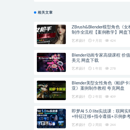
相关文章
ZBrush&Blender模型角色《
制作全流程【案例教学】网盘
艺术设计
9 月前
424
Blender动画专家高级课程 价值
美元 网盘下载
艺术设计
1 年前
278
Blender美型女性角色《帕萨卡
亚》案例制作教程 夸克网盘
艺术设计
2 年前
409
即梦AI 5.0 lite实战课：联网
+特征迁移+指令遵循+示例参
准控制AI出图
艺术设计
2 周前
244