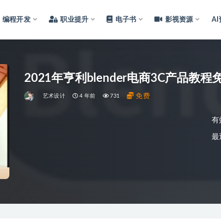
编程开发
职业提升
电子书
影视资源
A
2021年亨利blender电商3C产品教
免费
艺术设计
4 年前
731
有
最