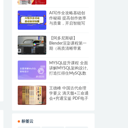
epub电子书
AI写作全攻略基础创
作秘籍 提高创作效率
与质量，开启智能写
作的新篇章 网盘下载
【阿多尼斯硕】
Blender渲染课程第一
期（画质清晰带素
材）
MYSQL提升课程 全面
讲解MYSQL架构设计,
打造扛得住MySQL数
据库架构｜带源代码
夸克网盘
王德峰 中国古代命理
学要义 滴天髓+三命通
会+穷通宝鉴 PDF电子
书
标签云