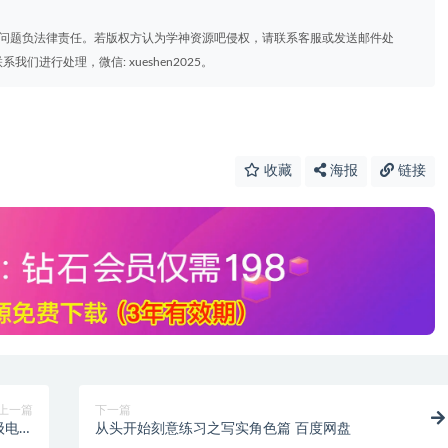
权问题负法律责任。若版权方认为学神资源吧侵权，请联系客服或发送邮件处
进行处理，微信: xueshen2025。
收藏
海报
链接
上一篇
下一篇
级电子
从头开始刻意练习之写实角色篇 百度网盘
练习！