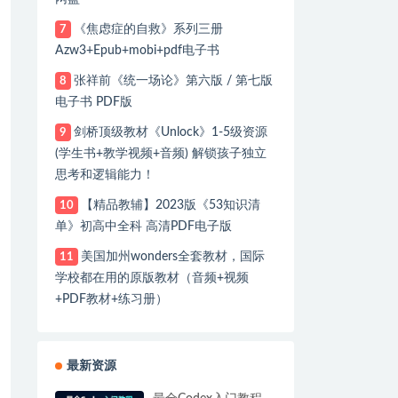
《焦虑症的自救》系列三册
7
Azw3+Epub+mobi+pdf电子书
张祥前《统一场论》第六版 / 第七版
8
电子书 PDF版
剑桥顶级教材《Unlock》1-5级资源
9
(学生书+教学视频+音频) 解锁孩子独立
思考和逻辑能力！
【精品教辅】2023版《53知识清
10
单》初高中全科 高清PDF电子版
美国加州wonders全套教材，国际
11
学校都在用的原版教材（音频+视频
+PDF教材+练习册）
最新资源