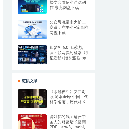
松学会微信小游戏制
作 夸克网盘下载
公众号流量主之护士
赛道，竞争小+流量稳
网盘下载
即梦AI 5.0 lite实战
课：联网实时检索+特
征迁移+指令遵循+示
例参考，精准控制AI
出图
随机文章
《水镜神相》文白对
照 足本全译 中国古代
相学名著，历代相术
精华总汇 PDF电子书
管好你的钱：适合中
国人的财富增长指南
PDF、azw3、mobi、