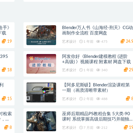
女枪手》
Blender万人书《山海经-刑天》CG
下载
画制作全流程 百度网盘
19
24.
艺术设计
1 年前
475
395
阿发你好《Blender建模教程 (进阶
+高级) 》视频课程 附素材 网盘下载
18
2
艺术设计
1 年前
340
利
【阿多尼斯硕】Blender渲染课程第
一期（画质清晰带素材）
15
艺术设计
2 年前
488
实时检索
巫师后期精品PS教程合集 5大类·90
考，精
课时 系统掌握高级后期技巧并能独
立完成商业项目 网盘下载
8
1
艺术设计
7 月前
212