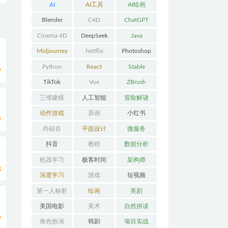
AI
AI工具
AI绘画
Blender
C4D
ChatGPT
Cinema 4D
DeepSeek
Java
动
Midjourney
Netflix
Photoshop
Python
React
Stable
9
Diffusion
TikTok
Vue
ZBrush
三维建模
人工智能
冒险解谜
AVG
动作游戏
原画
小红书
9
ACT
尚硅谷
平面设计
微服务
抖音
教程
数据分析
机器学习
极客时间
架构师
8
深度学习
游戏
短视频
第一人称射
绘画
美剧
击FPS
美国电影
美术
自然拼读
9
角色扮演
韩剧
项目实战