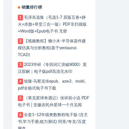
销量排行榜
毛泽东选集（毛选1-7 原版五卷+静
1
火+赤旗+草堂三合一版）PDF非扫描版
+Word版+Epub电子书 无密
【视频教程】懒小木-半导体器件建
2
模仿真与分析教程(基于sentaurus
TCAD)
2023华研《专四词汇突破8000》英
3
汉双解｜电子版pdf高清无水印
埃隆·马斯克传epub、azw3、mobi、
4
pdf全格式电子书下载
《果克星球奇遇记》张祥前小说 PDF
5
电子书 | 安徽农民外星球一个月见闻
全套1~12年级奥数教程电子版 (含主
6
书,学习手册,能力测试) 阿里/夸克/百度
网盘